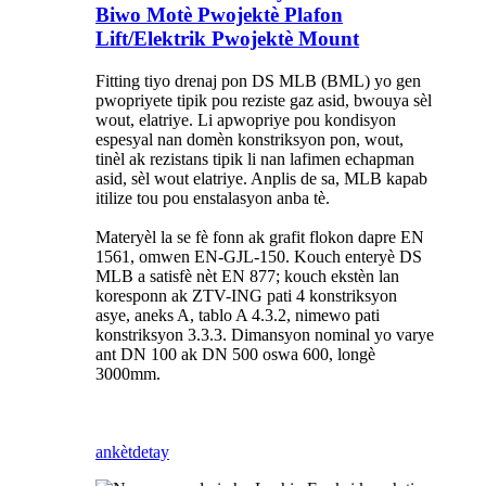
Biwo Motè Pwojektè Plafon
Lift/Elektrik Pwojektè Mount
Fitting tiyo drenaj pon DS MLB (BML) yo gen
pwopriyete tipik pou reziste gaz asid, bwouya sèl
wout, elatriye. Li apwopriye pou kondisyon
espesyal nan domèn konstriksyon pon, wout,
tinèl ak rezistans tipik li nan lafimen echapman
asid, sèl wout elatriye. Anplis de sa, MLB kapab
itilize tou pou enstalasyon anba tè.
Materyèl la se fè fonn ak grafit flokon dapre EN
1561, omwen EN-GJL-150. Kouch enteryè DS
MLB a satisfè nèt EN 877; kouch ekstèn lan
koresponn ak ZTV-ING pati 4 konstriksyon
asye, aneks A, tablo A 4.3.2, nimewo pati
konstriksyon 3.3.3. Dimansyon nominal yo varye
ant DN 100 ak DN 500 oswa 600, longè
3000mm.
ankèt
detay