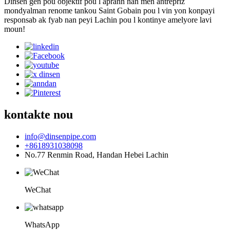
Dinsen gen pou objektif pou l aprann nan men antrepriz
mondyalman renome tankou Saint Gobain pou l vin yon konpayi
responsab ak fyab nan peyi Lachin pou l kontinye amelyore lavi
moun!
kontakte nou
info@dinsenpipe.com
+8618931038098
No.77 Renmin Road, Handan Hebei Lachin
WeChat
WhatsApp