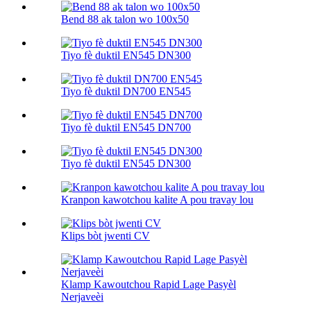
Bend 88 ak talon wo 100х50
Tiyo fè duktil EN545 DN300
Tiyo fè duktil DN700 EN545
Tiyo fè duktil EN545 DN700
Tiyo fè duktil EN545 DN300
Kranpon kawotchou kalite A pou travay lou
Klips bòt jwenti CV
Klamp Kawoutchou Rapid Lage Pasyèl
Nerjaveèi