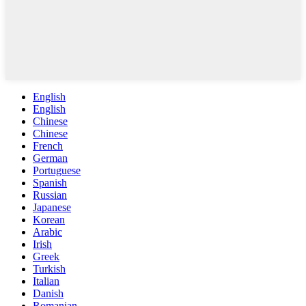
English
English
Chinese
Chinese
French
German
Portuguese
Spanish
Russian
Japanese
Korean
Arabic
Irish
Greek
Turkish
Italian
Danish
Romanian