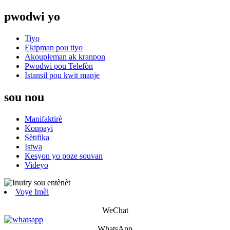
pwodwi yo
Tiyo
Ekipman pou tiyo
Akoupleman ak kranpon
Pwodwi pou Telefòn
Istansil pou kwit manje
sou nou
Manifaktirè
Konpayi
Sètifika
Istwa
Kesyon yo poze souvan
Videyo
Voye Imèl
WeChat
WhatsApp