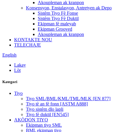
Akoupleman ak kranpon
Konsepsyon, Enstalasyon, Antretyen ak Depo
Sistèm Tiyo Fè Fonse
Sistèm Tiyo Fè Duktil
Ekipman fè maleyab
Ekipman Grooved
Akoupleman ak kranpon
KONTAKTE NOU
TELECHAJE
English
Lakay
Lòt
Kategori
Tiyo
Tiyo SML/BML/KML/TML/MLK [EN 877]
Tiyo tè an fè fonn [ASTM A888]
Tiyo sistèm dlo lapli
Tiyo fè duktil [EN545]
AKÒDON TIYO
Ekipman tiyo SML
BML ekipman tiyo