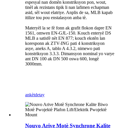
espesyal nan domèn konstriksyon pon, wout,
tinèl ak rezistans tipik li nan lafimen echapman
asid, sèl wout elatriye. Anplis de sa, MLB kapab
itilize tou pou enstalasyon anba tè.
Materyèl la se fè fonn ak grafit flokon dapre EN
1561, omwen EN-GJL-150. Kouch enteryè DS
MLB a satisfè nèt EN 877; kouch ekstèn lan
koresponn ak ZTV-ING pati 4 konstriksyon
asye, aneks A, tablo A 4.3.2, nimewo pati
konstriksyon 3.3.3. Dimansyon nominal yo varye
ant DN 100 ak DN 500 oswa 600, longè
3000mm.
ankèt
detay
Nouvo Arive Motè Synchrone Kalite