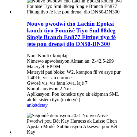
Nouvo pwodwi cho Lachin Epoksi
kouch tiyo Founisè Tiyo Sml 88deg
Single Branch En877 Fitting tiyo fè
jete pou drenaj dlo DN50-DN300
Non: Konfix kouplaj
Nimewo apwobasyon Alman an: Z-42.5-299
Materyèl: EPDM
Materyèl pati bloke: W2, kranpon fil vè asye pur
1.4016, vis san chrome
Gwosè vis: vis fann kwa, lajè 7
Koupl: anviwon 2 Nm
Aplikasyon: Pou konekte tiyo ak ekipman SML
ak lòt sistèm tiyo (materyèl)
ankèt
detay