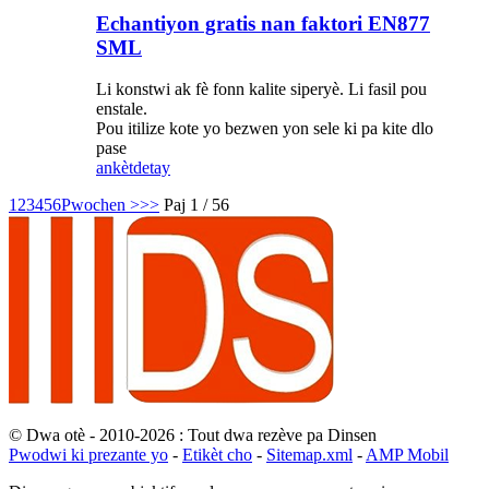
Echantiyon gratis nan faktori EN877
SML
Li konstwi ak fè fonn kalite siperyè. Li fasil pou
enstale.
Pou itilize kote yo bezwen yon sele ki pa kite dlo
pase
ankèt
detay
1
2
3
4
5
6
Pwochen >
>>
Paj 1 / 56
© Dwa otè - 2010-2026 : Tout dwa rezève pa Dinsen
Pwodwi ki prezante yo
-
Etikèt cho
-
Sitemap.xml
-
AMP Mobil