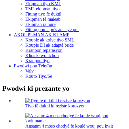
Ekipman tiyo KML
TML ekipman tiyo
Fitting tiyo fè duktil
Ekipman fè maleab
Ekipman rainuré
Fitting pou laprès an asye pur
AKOUPLMAN AK KLAMP
Kouple ak kolye tiyo SML
Kouple DI ak adaptè bride
Kranpon reparasyon
Klips kawoutchou
Kranpon tiyo
Pwodwi pou Telefòn
Valv
Kouto Tiyo/Sè
Pwodwi ki prezante yo
Tiyo fè duktil ki reziste korozyon
Ansanm 4 moso chodyè fè koulè wouj pou kwit