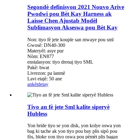
Segondè definisyon 2021 Nouvo Arive
Pwodwi pou Bèt Kay Harness ak
Laisse Chen Ajustab Modèl
Sublimasyon Akseswa pou Bèt Kay
Non: tiyo fè jete kouple san mwaye pou sml
Gwosè: DN40-300
Materyèl: asye pur
Nòm: EN877
enstalasyon: tiyo drenaj tiyo SML
Pakè: bwat
Livrezon: pa lanmè
Lavi etajè: 50 ane
ankèt
detay
Tiyo an fè jete Sml kalite siperyè
Hubless
Yon bride tiyo se yon disk, yon kolye oswa yon
bag ki tache ak yon tiyo pou bay plis sipò pou
fòs, bloke yon tiyo oswa pou pèmèt plis bagay