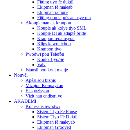
Fitting tiyo fè duktil
Ekipman fè maleab
Ekipman rainuré
Fitting pou laprès an asye pur
Akoupleman ak kranpon
Kouple ak kolye tiyo SML
Kouple DI ak adaptè bride
Kranpon reparasyon
Klips kawoutchou
Kranpon tiyo
Pwodwi pou Telefòn
Kouto Tiyo/Sè
Valv
Istansil pou kwit manje
Nouvèl
Apèsi sou biznis
Mizajou Konpayi an
Ekspozisyon
Vizit nan endistri yo
AKADEMI
Konesans pwodwi
Sistèm Tiyo Fè Fonse
Sistèm Tiyo Fè Duktil
Ekipman fè maleyab
Ekipman Grooved