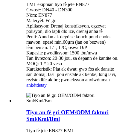
TML ekipman tiyo fè jete EN877
Gwosè: DN40 - DN300
Nòm: EN877
Materyèl: Fè gri
Aplikasyon: Drenaj konstriksyon, egzeyat
polisyon, dlo lapli dlo ize, drenaj anba tè
Penti: Anndan ak deyò se kouch poud epoksi
mawon, epesè min.60μm (jan ou bezwen)
tèm peman: T/T, L/C, oswa D/P
Kapasite pwodiksyon: 1500 tòn/mwa
Tan livrezon: 20-30 jou, sa depann de kantite ou.
MOQ: 1 * 20 veso
Karakteristik: Plat ak dwat; gwo fòs ak dansite
san domaj; fasil pou enstale ak kenbe; long lavi,
reziste dife ak bri; pwoteksyon anviwònman
ankèt
detay
Tiyo an fè gri OEM/ODM faktori
Sml/Kml/Bml
Tiyo fè jete EN877 KML