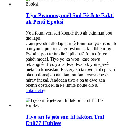
Tiyo Pwomosyonèl Sml Fè Jete Fakti
ak Penti Epoksi
Nou founi yon seri konplè tiyo ak ekipman pou
dlo lapli.
Gam pwodui dlo lapli an fè fonn nou yo disponib
nan yon japon metal gri estanda ak inibitè rouy.
Pwodui pou retire dlo lapli an fè fonn ofri yon
pakèt modèl. Tiyo yo ka won, kare oswa
rektangilè. Tiyo yo ta dwe dwat ak yon epesè
metal ki konsistan. Eksteryè a ta dwe plat epi san
okenn domaj aparan tankou fann oswa epesè
miray inegal. Andedan tiyo a pa ta dwe gen
okenn obstak ki ta ka limite koule dlo a.
ankèt
detay
Tiyo an fè jete san fil faktori Tml
En877 Hubless