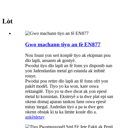
Lòt
Gwo machann tiyo an fè EN877
Nou founi yon seri konplè tiyo ak ekipman pou
dlo lapli, ansanm ak goutyè.
Pwodui tiyo dlo lapli an fè fonn yo disponib nan
yon Jadendanfan metal gri estanda ak inibitè
rouye.
Pwodui pou retire dlo lapli an fè fonn ofri yon
pakèt modèl. Tiyo yo ka won, kare oswa
rektangilè. Tiyo yo ta dwe dwat ak yon epesè
metal ki konsistan. Eksteryè a ta dwe plat epi san
okenn domaj aparan tankou fann oswa epesè
miray inegal. Andedan tiyo a pa ta dwe gen
okenn obstak ki ta ka limite koule dlo a.
ankèt
detay