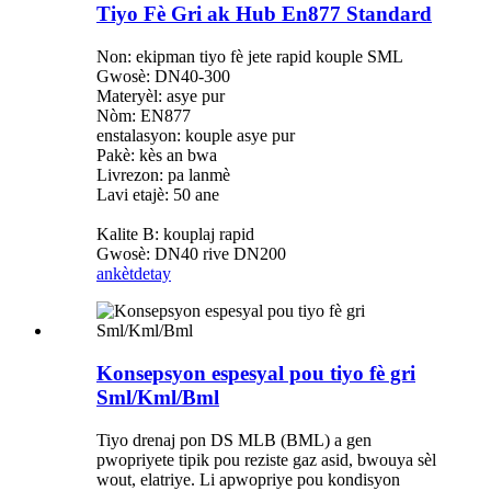
Tiyo Fè Gri ak Hub En877 Standard
Non: ekipman tiyo fè jete rapid kouple SML
Gwosè: DN40-300
Materyèl: asye pur
Nòm: EN877
enstalasyon: kouple asye pur
Pakè: kès an bwa
Livrezon: pa lanmè
Lavi etajè: 50 ane
Kalite B: kouplaj rapid
Gwosè: DN40 rive DN200
ankèt
detay
Konsepsyon espesyal pou tiyo fè gri
Sml/Kml/Bml
Tiyo drenaj pon DS MLB (BML) a gen
pwopriyete tipik pou reziste gaz asid, bwouya sèl
wout, elatriye. Li apwopriye pou kondisyon