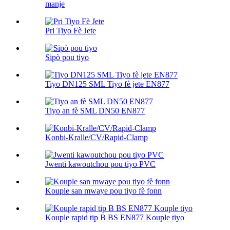
manje
Pri Tiyo Fè Jete
Sipò pou tiyo
Tiyo DN125 SML Tiyo fè jete EN877
Tiyo an fè SML DN50 EN877
Konbi-Kralle/CV/Rapid-Clamp
Jwenti kawoutchou pou tiyo PVC
Kouple san mwaye pou tiyo fè fonn
Kouple rapid tip B BS EN877 Kouple tiyo