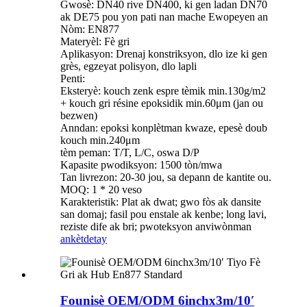
Gwosè: DN40 rive DN400, ki gen ladan DN70
ak DE75 pou yon pati nan mache Ewopeyen an
Nòm: EN877
Materyèl: Fè gri
Aplikasyon: Drenaj konstriksyon, dlo ize ki gen
grès, egzeyat polisyon, dlo lapli
Penti:
Eksteryè: kouch zenk espre tèmik min.130g/m2
+ kouch gri résine epoksidik min.60μm (jan ou
bezwen)
Anndan: epoksi konplètman kwaze, epesè doub
kouch min.240μm
tèm peman: T/T, L/C, oswa D/P
Kapasite pwodiksyon: 1500 tòn/mwa
Tan livrezon: 20-30 jou, sa depann de kantite ou.
MOQ: 1 * 20 veso
Karakteristik: Plat ak dwat; gwo fòs ak dansite
san domaj; fasil pou enstale ak kenbe; long lavi,
reziste dife ak bri; pwoteksyon anviwònman
ankèt
detay
Founisè OEM/ODM 6inchx3m/10′