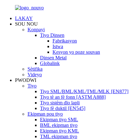
LAKAY
SOU NOU
Konpayi
Tiyo Dinsen
Fabrikasyon
Istwa
Kesyon yo poze souvan
Dinsen Metal
Globalink
Sètifika
Videyo
PWODWI
Tiyo
Tiyo SML/BML/KML/TML/MLK [EN877]
Tiyo tè an fè fonn [ASTM A888]
Tiyo sistèm dlo lapli
Tiyo fè duktil [EN545]
Ekipman pou tiyo
Ekipman tiyo SML
BML ekipman tiyo
Ekipman tiyo KML
TML ekipman tiyo