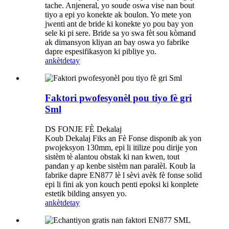
tache. Anjeneral, yo soude oswa vise nan bout
tiyo a epi yo konekte ak boulon. Yo mete yon
jwenti ant de bride ki konekte yo pou bay yon
sele ki pi sere. Bride sa yo swa fèt sou kòmand
ak dimansyon kliyan an bay oswa yo fabrike
dapre espesifikasyon ki pibliye yo.
ankèt
detay
Faktori pwofesyonèl pou tiyo fè gri
Sml
DS FONJE FÈ Dekalaj
Koub Dekalaj Fiks an Fè Fonse disponib ak yon
pwojeksyon 130mm, epi li itilize pou dirije yon
sistèm tè alantou obstak ki nan kwen, tout
pandan y ap kenbe sistèm nan paralèl. Koub la
fabrike dapre EN877 lè l sèvi avèk fè fonse solid
epi li fini ak yon kouch penti epoksi ki konplete
estetik bilding ansyen yo.
ankèt
detay