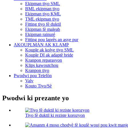
Ekipman tiyo SML
BML ekipman tiyo
Ekipman tiyo KML
TML ekipman tiyo
Fitting tiyo fè duktil
Ekipman fè maleab
Ekipman rainuré
Fitting pou laprès an asye pur
AKOUPLMAN AK KLAMP
Kouple ak kolye tiyo SML
Kouple DI ak adaptè bride
Kranpon reparasyon
Klips kawoutchou
Kranpon tiyo
Pwodwi pou Telefòn
Valv
Kouto Tiyo/Sè
Pwodwi ki prezante yo
Tiyo fè duktil ki reziste korozyon