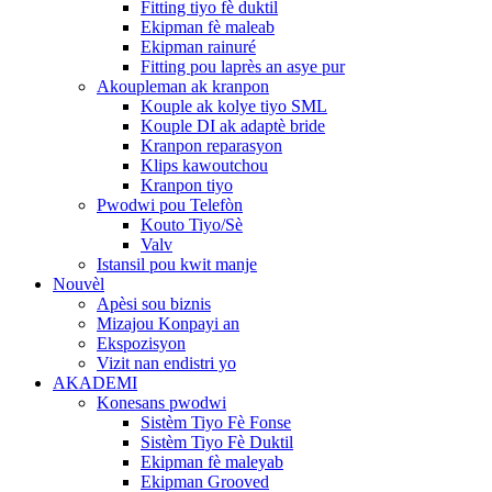
Fitting tiyo fè duktil
Ekipman fè maleab
Ekipman rainuré
Fitting pou laprès an asye pur
Akoupleman ak kranpon
Kouple ak kolye tiyo SML
Kouple DI ak adaptè bride
Kranpon reparasyon
Klips kawoutchou
Kranpon tiyo
Pwodwi pou Telefòn
Kouto Tiyo/Sè
Valv
Istansil pou kwit manje
Nouvèl
Apèsi sou biznis
Mizajou Konpayi an
Ekspozisyon
Vizit nan endistri yo
AKADEMI
Konesans pwodwi
Sistèm Tiyo Fè Fonse
Sistèm Tiyo Fè Duktil
Ekipman fè maleyab
Ekipman Grooved