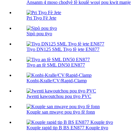
Ansanm 4 moso chodyè fè koulè wouj pou kwit manje
Pri Tiyo Fè Jete
Sipò pou tiyo
Tiyo DN125 SML Tiyo fè jete EN877
Tiyo an fè SML DN50 EN877
Konbi-Kralle/CV/Rapid-Clamp
Jwenti kawoutchou pou tiyo PVC
Kouple san mwaye pou tiyo fè fonn
Kouple rapid tip B BS EN877 Kouple tiyo