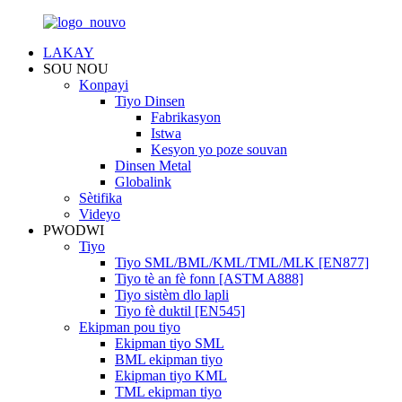
LAKAY
SOU NOU
Konpayi
Tiyo Dinsen
Fabrikasyon
Istwa
Kesyon yo poze souvan
Dinsen Metal
Globalink
Sètifika
Videyo
PWODWI
Tiyo
Tiyo SML/BML/KML/TML/MLK [EN877]
Tiyo tè an fè fonn [ASTM A888]
Tiyo sistèm dlo lapli
Tiyo fè duktil [EN545]
Ekipman pou tiyo
Ekipman tiyo SML
BML ekipman tiyo
Ekipman tiyo KML
TML ekipman tiyo