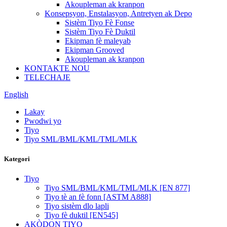
Akoupleman ak kranpon
Konsepsyon, Enstalasyon, Antretyen ak Depo
Sistèm Tiyo Fè Fonse
Sistèm Tiyo Fè Duktil
Ekipman fè maleyab
Ekipman Grooved
Akoupleman ak kranpon
KONTAKTE NOU
TELECHAJE
English
Lakay
Pwodwi yo
Tiyo
Tiyo SML/BML/KML/TML/MLK
Kategori
Tiyo
Tiyo SML/BML/KML/TML/MLK [EN 877]
Tiyo tè an fè fonn [ASTM A888]
Tiyo sistèm dlo lapli
Tiyo fè duktil [EN545]
AKÒDON TIYO