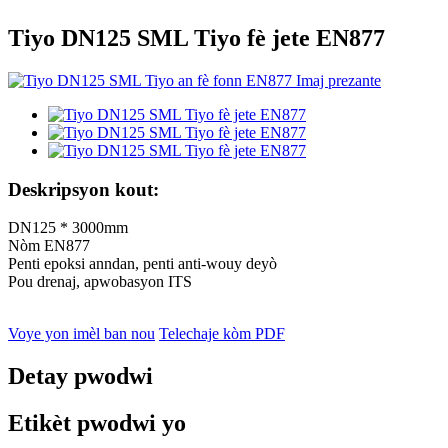
Tiyo DN125 SML Tiyo fè jete EN877
Deskripsyon kout:
DN125 * 3000mm
Nòm EN877
Penti epoksi anndan, penti anti-wouy deyò
Pou drenaj, apwobasyon ITS
Voye yon imèl ban nou
Telechaje kòm PDF
Detay pwodwi
Etikèt pwodwi yo