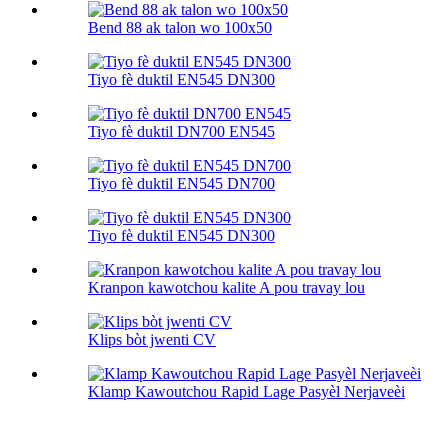
Bend 88 ak talon wo 100х50
Tiyo fè duktil EN545 DN300
Tiyo fè duktil DN700 EN545
Tiyo fè duktil EN545 DN700
Tiyo fè duktil EN545 DN300
Kranpon kawotchou kalite A pou travay lou
Klips bòt jwenti CV
Klamp Kawoutchou Rapid Lage Pasyèl Nerjaveèi