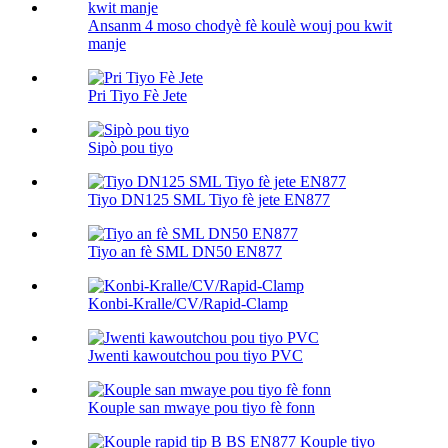
Ansanm 4 moso chodyè fè koulè wouj pou kwit
manje
Pri Tiyo Fè Jete
Sipò pou tiyo
Tiyo DN125 SML Tiyo fè jete EN877
Tiyo an fè SML DN50 EN877
Konbi-Kralle/CV/Rapid-Clamp
Jwenti kawoutchou pou tiyo PVC
Kouple san mwaye pou tiyo fè fonn