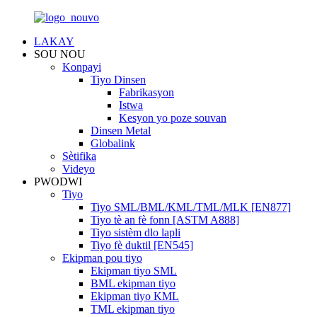
LAKAY
SOU NOU
Konpayi
Tiyo Dinsen
Fabrikasyon
Istwa
Kesyon yo poze souvan
Dinsen Metal
Globalink
Sètifika
Videyo
PWODWI
Tiyo
Tiyo SML/BML/KML/TML/MLK [EN877]
Tiyo tè an fè fonn [ASTM A888]
Tiyo sistèm dlo lapli
Tiyo fè duktil [EN545]
Ekipman pou tiyo
Ekipman tiyo SML
BML ekipman tiyo
Ekipman tiyo KML
TML ekipman tiyo