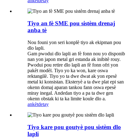
ankèt
detay
Tiyo an fè SME pou sistèm drenaj
anba tè
Nou founi yon seri konplè tiyo ak ekipman pou
dlo lapli.
Gam pwodui dlo lapli an fè fonn nou yo disponib
nan yon japon metal gri estanda ak inibitè rouy.
Pwodui pou retire dlo lapli an fè fonn ofri yon
pakèt modèl. Tiyo yo ka won, kare oswa
rektangilè. Tiyo yo ta dwe dwat ak yon epesè
metal ki konsistan. Eksteryè a ta dwe plat epi san
okenn domaj aparan tankou fann oswa epesè
miray inegal. Andedan tiyo a pa ta dwe gen
okenn obstak ki ta ka limite koule dlo a.
ankèt
detay
Tiyo kare pou goutyè pou sistèm dlo
lapli