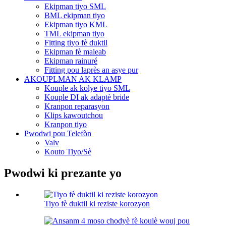
Ekipman tiyo SML
BML ekipman tiyo
Ekipman tiyo KML
TML ekipman tiyo
Fitting tiyo fè duktil
Ekipman fè maleab
Ekipman rainuré
Fitting pou laprès an asye pur
AKOUPLMAN AK KLAMP
Kouple ak kolye tiyo SML
Kouple DI ak adaptè bride
Kranpon reparasyon
Klips kawoutchou
Kranpon tiyo
Pwodwi pou Telefòn
Valv
Kouto Tiyo/Sè
Pwodwi ki prezante yo
Tiyo fè duktil ki reziste korozyon