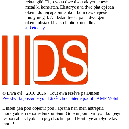
rektangilè. Tiyo yo ta dwe dwat ak yon epesè
metal ki konsistan. Eksteryè a ta dwe plat epi san
okenn domaj aparan tankou fann oswa epesè
miray inegal. Andedan tiyo a pa ta dwe gen
okenn obstak ki ta ka limite koule dlo a.
ankèt
detay
© Dwa otè - 2010-2026 : Tout dwa rezève pa Dinsen
Pwodwi ki prezante yo
-
Etikèt cho
-
Sitemap.xml
-
AMP Mobil
Dinsen gen pou objektif pou l aprann nan men antrepriz
mondyalman renome tankou Saint Gobain pou l vin yon konpayi
responsab ak fyab nan peyi Lachin pou l kontinye amelyore lavi
moun!