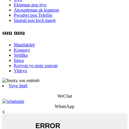
Ekipman pou tiyo
Akoupleman ak kranpon
Pwodwi pou Telefòn
Istansil pou kwit manje
sou nou
Manifaktirè
Konpayi
Sètifika
Istwa
Kesyon yo poze souvan
Videyo
Voye Imèl
WeChat
WhatsApp
x