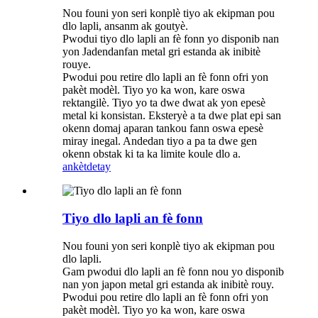
Nou founi yon seri konplè tiyo ak ekipman pou
dlo lapli, ansanm ak goutyè.
Pwodui tiyo dlo lapli an fè fonn yo disponib nan
yon Jadendanfan metal gri estanda ak inibitè
rouye.
Pwodui pou retire dlo lapli an fè fonn ofri yon
pakèt modèl. Tiyo yo ka won, kare oswa
rektangilè. Tiyo yo ta dwe dwat ak yon epesè
metal ki konsistan. Eksteryè a ta dwe plat epi san
okenn domaj aparan tankou fann oswa epesè
miray inegal. Andedan tiyo a pa ta dwe gen
okenn obstak ki ta ka limite koule dlo a.
ankèt
detay
Tiyo dlo lapli an fè fonn
Nou founi yon seri konplè tiyo ak ekipman pou
dlo lapli.
Gam pwodui dlo lapli an fè fonn nou yo disponib
nan yon japon metal gri estanda ak inibitè rouy.
Pwodui pou retire dlo lapli an fè fonn ofri yon
pakèt modèl. Tiyo yo ka won, kare oswa