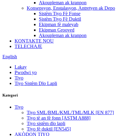
Akoupleman ak kranpon
Konsepsyon, Enstalasyon, Antretyen ak Depo
Sistèm Tiyo Fè Fonse
Sistèm Tiyo Fè Duktil
Ekipman fè maleyab
Ekipman Grooved
Akoupleman ak kranpon
KONTAKTE NOU
TELECHAJE
English
Lakay
Pwodwi yo
Tiyo
Tiyo Sistèm Dlo Lapli
Kategori
Tiyo
Tiyo SML/BML/KML/TML/MLK [EN 877]
Tiyo tè an fè fonn [ASTM A888]
Tiyo sistèm dlo lapli
Tiyo fè duktil [EN545]
AKÒDON TIYO