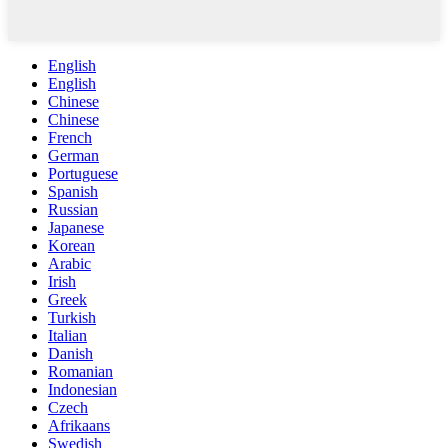
English
English
Chinese
Chinese
French
German
Portuguese
Spanish
Russian
Japanese
Korean
Arabic
Irish
Greek
Turkish
Italian
Danish
Romanian
Indonesian
Czech
Afrikaans
Swedish