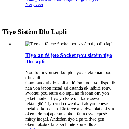
Nerjaveèi
Tiyo Sistèm Dlo Lapli
Tiyo an fè jete Socket pou sistèm tiyo
dlo lapli
Nou founi yon seri konplè tiyo ak ekipman pou
dlo lapli.
Gam pwodui dlo lapli an fè fonn nou yo disponib
nan yon japon metal gri estanda ak inibitè rouy.
Pwodui pou retire dlo lapli an fè fonn ofri yon
pakèt modèl. Tiyo yo ka won, kare oswa
rektangilè. Tiyo yo ta dwe dwat ak yon epesè
metal ki konsistan. Eksteryè a ta dwe plat epi san
okenn domaj aparan tankou fann oswa epesè
miray inegal. Andedan tiyo a pa ta dwe gen
okenn obstak ki ta ka limite koule dlo a.