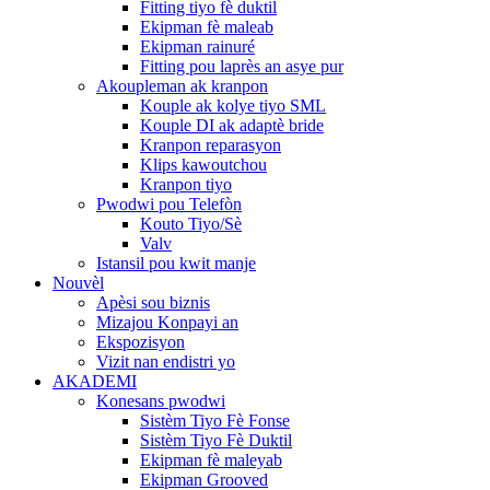
Fitting tiyo fè duktil
Ekipman fè maleab
Ekipman rainuré
Fitting pou laprès an asye pur
Akoupleman ak kranpon
Kouple ak kolye tiyo SML
Kouple DI ak adaptè bride
Kranpon reparasyon
Klips kawoutchou
Kranpon tiyo
Pwodwi pou Telefòn
Kouto Tiyo/Sè
Valv
Istansil pou kwit manje
Nouvèl
Apèsi sou biznis
Mizajou Konpayi an
Ekspozisyon
Vizit nan endistri yo
AKADEMI
Konesans pwodwi
Sistèm Tiyo Fè Fonse
Sistèm Tiyo Fè Duktil
Ekipman fè maleyab
Ekipman Grooved