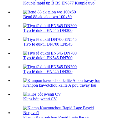
Kouple rapid tip B BS EN877 Kouple tiyo
Bend 88 ak talon wo 100х50
Tiyo fè duktil EN545 DN300
Tiyo fè duktil DN700 EN545
Tiyo fè duktil EN545 DN700
Tiyo fè duktil EN545 DN300
Kranpon kawotchou kalite A pou travay lou
Klips bòt jwenti CV
Klamp Kawoutchou Rapid Lage Pasyèl