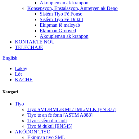
Akoupleman ak kranpon
Konsepsyon, Enstalasyon, Antretyen ak Depo
Sistèm Tiyo Fè Fonse
Sistèm Tiyo Fè Duktil
Ekipman fè maleyab
Ekipman Grooved
Akoupleman ak kranpon
KONTAKTE NOU
TELECHAJE
English
Lakay
Lòt
KACHE
Kategori
Tiyo
Tiyo SML/BML/KML/TML/MLK [EN 877]
Tiyo tè an fè fonn [ASTM A888]
Tiyo sistèm dlo lapli
Tiyo fè duktil [EN545]
AKÒDON TIYO
Ekipman tiyo SML