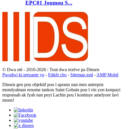
EPC01 Joumou S...
© Dwa otè - 2010-2026 : Tout dwa rezève pa Dinsen
Pwodwi ki prezante yo
-
Etikèt cho
-
Sitemap.xml
-
AMP Mobil
Dinsen gen pou objektif pou l aprann nan men antrepriz
mondyalman renome tankou Saint Gobain pou l vin yon konpayi
responsab ak fyab nan peyi Lachin pou l kontinye amelyore lavi
moun!