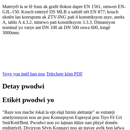
Materyèl la se fè fonn ak grafit flokon dapre EN 1561, omwen EN-
GJL-150. Kouch enteryè DS MLB a satisfè nèt EN 877; kouch
ekstèn lan koresponn ak ZTV-ING pati 4 konstriksyon asye, aneks
A, tablo A 4.3.2, nimewo pati konstriksyon 3.3.3. Dimansyon
nominal yo varye ant DN 100 ak DN 500 oswa 600, longè
3000mm.
Voye yon imèl ban nou
Telechaje kòm PDF
Detay pwodwi
Etikèt pwodwi yo
"Baze sou mache lokal la epi elaji biznis aletranje" se estrateji
amelyorasyon nou an pou Konsepsyon Espesyal pou Tiyo Fè Gri
Sml/Kml/Bml. Pwodwi nou yo lajman itilize nan plizyè domèn
endistriyèl. Divizyon Sèvis Konpayi nou an travay avèk bon lafwa