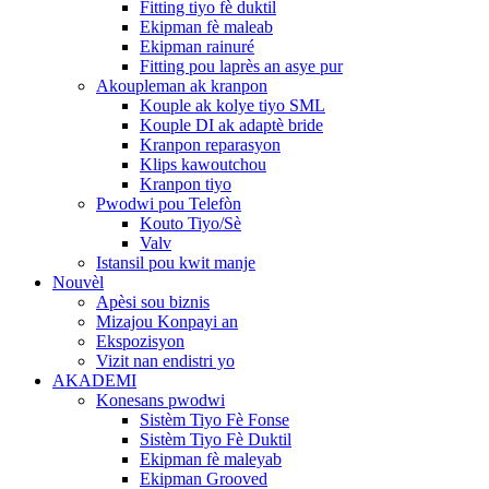
Fitting tiyo fè duktil
Ekipman fè maleab
Ekipman rainuré
Fitting pou laprès an asye pur
Akoupleman ak kranpon
Kouple ak kolye tiyo SML
Kouple DI ak adaptè bride
Kranpon reparasyon
Klips kawoutchou
Kranpon tiyo
Pwodwi pou Telefòn
Kouto Tiyo/Sè
Valv
Istansil pou kwit manje
Nouvèl
Apèsi sou biznis
Mizajou Konpayi an
Ekspozisyon
Vizit nan endistri yo
AKADEMI
Konesans pwodwi
Sistèm Tiyo Fè Fonse
Sistèm Tiyo Fè Duktil
Ekipman fè maleyab
Ekipman Grooved