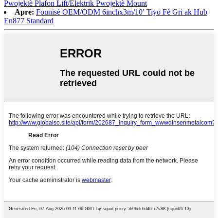
Pwojektè Plafon Lift/Elektrik Pwojektè Mount
Apre:
Founisè OEM/ODM 6inchx3m/10′ Tiyo Fè Gri ak Hub
En877 Standard