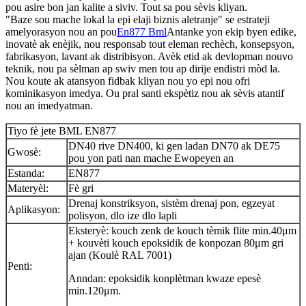
pou asire bon jan kalite a siviv. Tout sa pou sèvis kliyan.
"Baze sou mache lokal la epi elaji biznis aletranje" se estrateji
amelyorasyon nou an pou
En877 Bml
Antanke yon ekip byen edike,
inovatè ak enèjik, nou responsab tout eleman rechèch, konsepsyon,
fabrikasyon, lavant ak distribisyon. Avèk etid ak devlopman nouvo
teknik, nou pa sèlman ap swiv men tou ap dirije endistri mòd la.
Nou koute ak atansyon fidbak kliyan nou yo epi nou ofri
kominikasyon imedya. Ou pral santi ekspètiz nou ak sèvis atantif
nou an imedyatman.
Tiyo fè jete BML EN877
DN40 rive DN400, ki gen ladan DN70 ak DE75
Gwosè:
pou yon pati nan mache Ewopeyen an
Estanda:
EN877
Materyèl:
Fè gri
Drenaj konstriksyon, sistèm drenaj pon, egzeyat
Aplikasyon:
polisyon, dlo ize dlo lapli
Eksteryè: kouch zenk de kouch tèmik flite min.40μm
+ kouvèti kouch epoksidik de konpozan 80μm gri
ajan (Koulè RAL 7001)
Penti:
Anndan: epoksidik konplètman kwaze epesè
min.120μm.