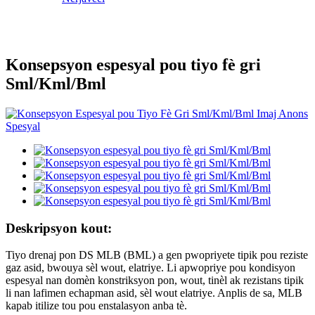
Konsepsyon espesyal pou tiyo fè gri
Sml/Kml/Bml
Deskripsyon kout:
Tiyo drenaj pon DS MLB (BML) a gen pwopriyete tipik pou reziste
gaz asid, bwouya sèl wout, elatriye. Li apwopriye pou kondisyon
espesyal nan domèn konstriksyon pon, wout, tinèl ak rezistans tipik
li nan lafimen echapman asid, sèl wout elatriye. Anplis de sa, MLB
kapab itilize tou pou enstalasyon anba tè.