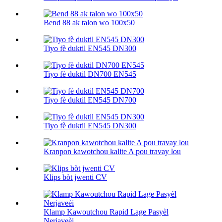
Bend 88 ak talon wo 100х50
Tiyo fè duktil EN545 DN300
Tiyo fè duktil DN700 EN545
Tiyo fè duktil EN545 DN700
Tiyo fè duktil EN545 DN300
Kranpon kawotchou kalite A pou travay lou
Klips bòt jwenti CV
Klamp Kawoutchou Rapid Lage Pasyèl
Nerjaveèi