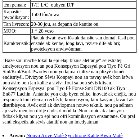
tèm peman:
T/T, L/C, oubyen D/P
Kapasite
1500 tòn/mwa
pwodiksyon:
Tan livrezon:
20-30 jou, sa depann de kantite ou.
MOQ:
1 * 20 veso
Plat ak dwat; gwo fòs ak dansite san domaj; fasil pou
Karakteristik:
enstale ak kenbe; long lavi, reziste dife ak bri;
pwoteksyon anviwònman
"Baze sou mache lokal la epi elaji biznis aletranje" se estrateji
amelyorasyon nou an pou Konsepsyon Espesyal pou Tiyo Fè Gri
Sml/Kml/Bml. Pwodwi nou yo lajman itilize nan plizyè domèn
endistriyèl. Divizyon Sèvis Konpayi nou an travay avèk bon lafwa
pou asire bon jan kalite a siviv. Tout sa pou sèvis kliyan.
Konsepsyon Espesyal pou Tiyo Fè Fonse Sml DN100 ak Tiyo
En877 Lachin, Antanke yon ekip byen edike, inovatè ak enèjik, nou
responsab tout eleman rechèch, konsepsyon, fabrikasyon, lavant ak
distribisyon. Avèk etid ak devlopman nouvo teknik, nou pa sèlman
ap swiv men tou dirije endistri mòd la. Nou koute ak atansyon
fidbak kliyan nou yo epi nou ofri kominikasyon enstantane. Ou pral
santi ekspètiz ak sèvis atantif nou an imedyatman.
Anvan:
Nouvo Arive Motè Synchrone Kalite Biwo Motè