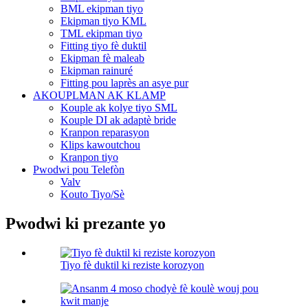
BML ekipman tiyo
Ekipman tiyo KML
TML ekipman tiyo
Fitting tiyo fè duktil
Ekipman fè maleab
Ekipman rainuré
Fitting pou laprès an asye pur
AKOUPLMAN AK KLAMP
Kouple ak kolye tiyo SML
Kouple DI ak adaptè bride
Kranpon reparasyon
Klips kawoutchou
Kranpon tiyo
Pwodwi pou Telefòn
Valv
Kouto Tiyo/Sè
Pwodwi ki prezante yo
Tiyo fè duktil ki reziste korozyon