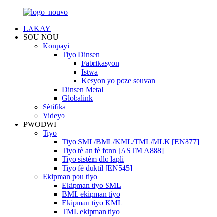
LAKAY
SOU NOU
Konpayi
Tiyo Dinsen
Fabrikasyon
Istwa
Kesyon yo poze souvan
Dinsen Metal
Globalink
Sètifika
Videyo
PWODWI
Tiyo
Tiyo SML/BML/KML/TML/MLK [EN877]
Tiyo tè an fè fonn [ASTM A888]
Tiyo sistèm dlo lapli
Tiyo fè duktil [EN545]
Ekipman pou tiyo
Ekipman tiyo SML
BML ekipman tiyo
Ekipman tiyo KML
TML ekipman tiyo