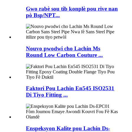
Gwo rabè sou tib konplè pou rive nan
pò Bsp/NPT...
Nouvo pwodwi cho Lachin Ms
Round Low Carbon Couture ...
Faktori Pou Lachin En545 ISO2531
Di Tiyo Fitting ...
Enspeksyon Kalite pou Lachin Ds-