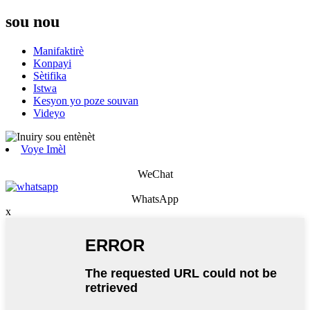
sou nou
Manifaktirè
Konpayi
Sètifika
Istwa
Kesyon yo poze souvan
Videyo
Voye Imèl
WeChat
WhatsApp
x