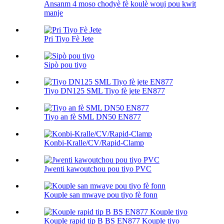
Ansanm 4 moso chodyè fè koulè wouj pou kwit
manje
Pri Tiyo Fè Jete
Sipò pou tiyo
Tiyo DN125 SML Tiyo fè jete EN877
Tiyo an fè SML DN50 EN877
Konbi-Kralle/CV/Rapid-Clamp
Jwenti kawoutchou pou tiyo PVC
Kouple san mwaye pou tiyo fè fonn
Kouple rapid tip B BS EN877 Kouple tiyo