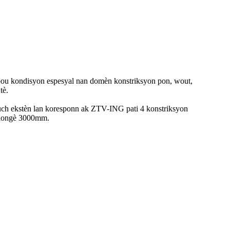
 pou kondisyon espesyal nan domèn konstriksyon pon, wout,
tè.
ch ekstèn lan koresponn ak ZTV-ING pati 4 konstriksyon
, longè 3000mm.