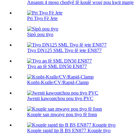
Ansanm 4 moso chodyè fè koulè wouj pou kwit manje
Pri Tiyo Fè Jete
Sipò pou tiyo
Tiyo DN125 SML Tiyo fè jete EN877
Tiyo an fè SML DN50 EN877
Konbi-Kralle/CV/Rapid-Clamp
Jwenti kawoutchou pou tiyo PVC
Kouple san mwaye pou tiyo fè fonn
Kouple rapid tip B BS EN877 Kouple tiyo