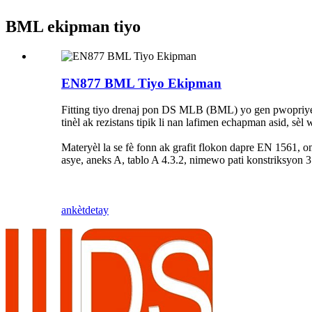
BML ekipman tiyo
EN877 BML Tiyo Ekipman
Fitting tiyo drenaj pon DS MLB (BML) yo gen pwopriyete
tinèl ak rezistans tipik li nan lafimen echapman asid, sèl
Materyèl la se fè fonn ak grafit flokon dapre EN 1561
asye, aneks A, tablo A 4.3.2, nimewo pati konstriksy
ankèt
detay