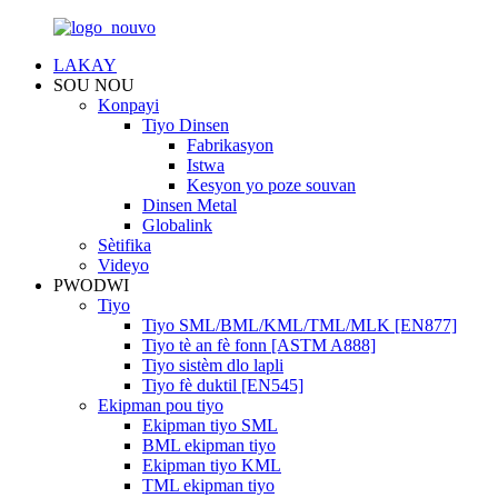
LAKAY
SOU NOU
Konpayi
Tiyo Dinsen
Fabrikasyon
Istwa
Kesyon yo poze souvan
Dinsen Metal
Globalink
Sètifika
Videyo
PWODWI
Tiyo
Tiyo SML/BML/KML/TML/MLK [EN877]
Tiyo tè an fè fonn [ASTM A888]
Tiyo sistèm dlo lapli
Tiyo fè duktil [EN545]
Ekipman pou tiyo
Ekipman tiyo SML
BML ekipman tiyo
Ekipman tiyo KML
TML ekipman tiyo