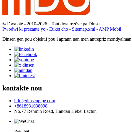
© Dwa otè - 2010-2026 : Tout dwa rezève pa Dinsen
Pwodwi ki prezante yo
-
Etikèt cho
-
Sitemap.xml
-
AMP Mobil
Dinsen gen pou objektif pou l aprann nan men antrepriz mondyalman 
kontakte nou
info@dinsenpipe.com
+8618931038098
No.77 Renmin Road, Handan Hebei Lachin
WeChat