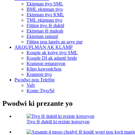
Ekipman tiyo SML
BML ekipman tiyo
Ekipman tiyo KML
TML ekipman tiyo
Fitting tiyo fè duktil
Ekipman fè maleab
Ekipman rainuré
Fitting pou laprès an asye pur
AKOUPLMAN AK KLAMP
Kouple ak kolye tiyo SML
Kouple DI ak adaptè bride
Kranpon reparasyon
Klips kawoutchou
Kranpon tiyo
Pwodwi pou Telefòn
Valv
Kouto Tiyo/Sè
Pwodwi ki prezante yo
Tiyo fè duktil ki reziste korozyon