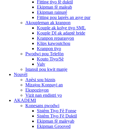
Fitting tiyo fè duktil
Ekipman fè maleab
Ekipman rainuré
Fitting pou laprès an asye pur
Akoupleman ak kranpon
Kouple ak kolye tiyo SML
Kouple DI ak adaptè bride
Kranpon reparasyon
Klips kawoutchou
Kranpon tiyo
Pwodwi pou Telefòn
Kouto Tiyo/Sè
Valv
Istansil pou kwit manje
Nouvèl
Apèsi sou biznis
Mizajou Konpayi an
Ekspozisyon
Vizit nan endistri yo
AKADEMI
Konesans pwodwi
Sistèm Tiyo Fè Fonse
Sistèm Tiyo Fè Duktil
Ekipman fè maleyab
Ekipman Grooved