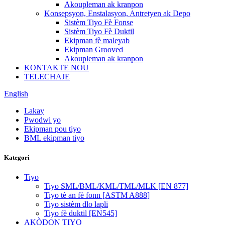
Akoupleman ak kranpon
Konsepsyon, Enstalasyon, Antretyen ak Depo
Sistèm Tiyo Fè Fonse
Sistèm Tiyo Fè Duktil
Ekipman fè maleyab
Ekipman Grooved
Akoupleman ak kranpon
KONTAKTE NOU
TELECHAJE
English
Lakay
Pwodwi yo
Ekipman pou tiyo
BML ekipman tiyo
Kategori
Tiyo
Tiyo SML/BML/KML/TML/MLK [EN 877]
Tiyo tè an fè fonn [ASTM A888]
Tiyo sistèm dlo lapli
Tiyo fè duktil [EN545]
AKÒDON TIYO