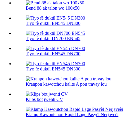
Bend 88 ak talon wo 100х50
Tiyo fè duktil EN545 DN300
Tiyo fè duktil DN700 EN545
Tiyo fè duktil EN545 DN700
Tiyo fè duktil EN545 DN300
Kranpon kawotchou kalite A pou travay lou
Klips bòt jwenti CV
Klamp Kawoutchou Rapid Lage Pasyèl Nerjaveèi