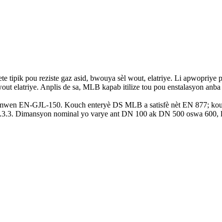
 tipik pou reziste gaz asid, bwouya sèl wout, elatriye. Li apwopriye
 wout elatriye. Anplis de sa, MLB kapab itilize tou pou enstalasyon anba 
, omwen EN-GJL-150. Kouch enteryè DS MLB a satisfè nèt EN 877; kou
on 3.3.3. Dimansyon nominal yo varye ant DN 100 ak DN 500 oswa 600