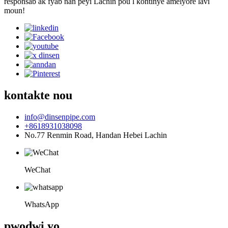
responsab ak fyab nan peyi Lachin pou l kontinye amelyore lavi
moun!
kontakte nou
info@dinsenpipe.com
+8618931038098
No.77 Renmin Road, Handan Hebei Lachin
WeChat
WhatsApp
pwodwi yo