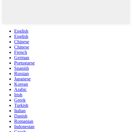
English
English
Chinese
Chinese
French
German
Portuguese
Spanish
Russian
Japanese
Korean
Arabic
Irish
Greek
Turkish
Italian
Danish
Romanian
Indonesian
Czech