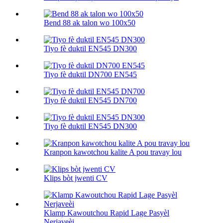
Bend 88 ak talon wo 100х50
Tiyo fè duktil EN545 DN300
Tiyo fè duktil DN700 EN545
Tiyo fè duktil EN545 DN700
Tiyo fè duktil EN545 DN300
Kranpon kawotchou kalite A pou travay lou
Klips bòt jwenti CV
Klamp Kawoutchou Rapid Lage Pasyèl
Nerjaveèi