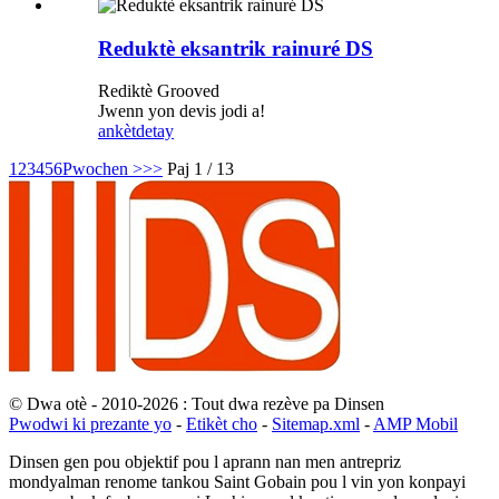
Reduktè eksantrik rainuré DS
Rediktè Grooved
Jwenn yon devis jodi a!
ankèt
detay
1
2
3
4
5
6
Pwochen >
>>
Paj 1 / 13
© Dwa otè - 2010-2026 : Tout dwa rezève pa Dinsen
Pwodwi ki prezante yo
-
Etikèt cho
-
Sitemap.xml
-
AMP Mobil
Dinsen gen pou objektif pou l aprann nan men antrepriz
mondyalman renome tankou Saint Gobain pou l vin yon konpayi