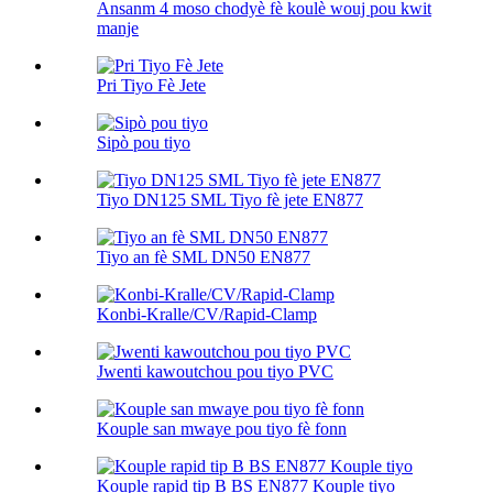
Ansanm 4 moso chodyè fè koulè wouj pou kwit
manje
Pri Tiyo Fè Jete
Sipò pou tiyo
Tiyo DN125 SML Tiyo fè jete EN877
Tiyo an fè SML DN50 EN877
Konbi-Kralle/CV/Rapid-Clamp
Jwenti kawoutchou pou tiyo PVC
Kouple san mwaye pou tiyo fè fonn
Kouple rapid tip B BS EN877 Kouple tiyo