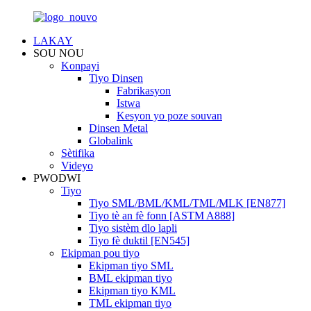
LAKAY
SOU NOU
Konpayi
Tiyo Dinsen
Fabrikasyon
Istwa
Kesyon yo poze souvan
Dinsen Metal
Globalink
Sètifika
Videyo
PWODWI
Tiyo
Tiyo SML/BML/KML/TML/MLK [EN877]
Tiyo tè an fè fonn [ASTM A888]
Tiyo sistèm dlo lapli
Tiyo fè duktil [EN545]
Ekipman pou tiyo
Ekipman tiyo SML
BML ekipman tiyo
Ekipman tiyo KML
TML ekipman tiyo