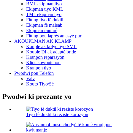
BML ekipman tiyo
Ekipman tiyo KML
TML ekipman tiyo
Fitting tiyo fè duktil
Ekipman fè maleab
Ekipman rainuré
Fitting pou laprès an asye pur
AKOUPLMAN AK KLAMP
Kouple ak kolye tiyo SML
Kouple DI ak adaptè bride
Kranpon reparasyon
Klips kawoutchou
Kranpon tiyo
Pwodwi pou Telefòn
Valv
Kouto Tiyo/Sè
Pwodwi ki prezante yo
Tiyo fè duktil ki reziste korozyon