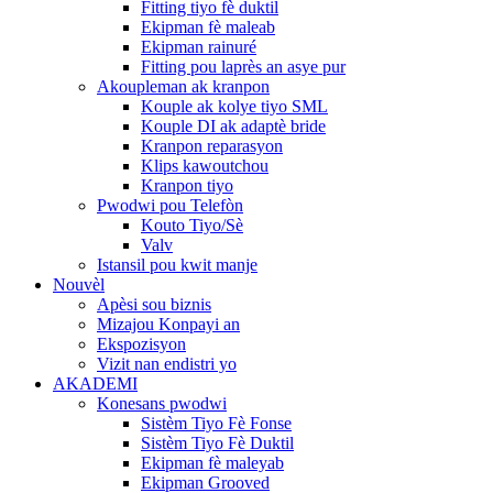
Fitting tiyo fè duktil
Ekipman fè maleab
Ekipman rainuré
Fitting pou laprès an asye pur
Akoupleman ak kranpon
Kouple ak kolye tiyo SML
Kouple DI ak adaptè bride
Kranpon reparasyon
Klips kawoutchou
Kranpon tiyo
Pwodwi pou Telefòn
Kouto Tiyo/Sè
Valv
Istansil pou kwit manje
Nouvèl
Apèsi sou biznis
Mizajou Konpayi an
Ekspozisyon
Vizit nan endistri yo
AKADEMI
Konesans pwodwi
Sistèm Tiyo Fè Fonse
Sistèm Tiyo Fè Duktil
Ekipman fè maleyab
Ekipman Grooved