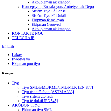
Akoupleman ak kranpon
Konsepsyon, Enstalasyon, Antretyen ak Depo
Sistèm Tiyo Fè Fonse
Sistèm Tiyo Fè Duktil
Ekipman fè maleyab
Ekipman Grooved
Akoupleman ak kranpon
KONTAKTE NOU
TELECHAJE
English
Lakay
Pwodwi yo
Ekipman pou tiyo
Kategori
Tiyo
Tiyo SML/BML/KML/TML/MLK [EN 877]
Tiyo tè an fè fonn [ASTM A888]
Tiyo sistèm dlo lapli
Tiyo fè duktil [EN545]
AKÒDON TIYO
Ekipman tiyo SML