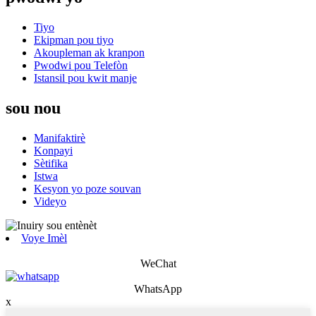
Tiyo
Ekipman pou tiyo
Akoupleman ak kranpon
Pwodwi pou Telefòn
Istansil pou kwit manje
sou nou
Manifaktirè
Konpayi
Sètifika
Istwa
Kesyon yo poze souvan
Videyo
Voye Imèl
WeChat
WhatsApp
x