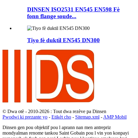
DINSEN ISO2531 EN545 EN598 Fè
fonn flange soude...
Tiyo fè duktil EN545 DN300
© Dwa otè - 2010-2026 : Tout dwa rezève pa Dinsen
Pwodwi ki prezante yo
-
Etikèt cho
-
Sitemap.xml
-
AMP Mobil
Dinsen gen pou objektif pou l aprann nan men antrepriz
mondyalman renome tankou Saint Gobain pou l vin yon konpayi