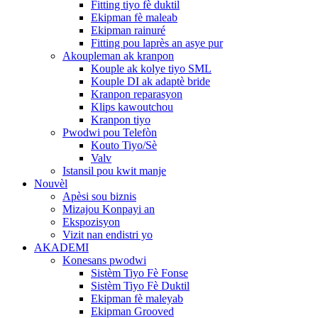
Fitting tiyo fè duktil
Ekipman fè maleab
Ekipman rainuré
Fitting pou laprès an asye pur
Akoupleman ak kranpon
Kouple ak kolye tiyo SML
Kouple DI ak adaptè bride
Kranpon reparasyon
Klips kawoutchou
Kranpon tiyo
Pwodwi pou Telefòn
Kouto Tiyo/Sè
Valv
Istansil pou kwit manje
Nouvèl
Apèsi sou biznis
Mizajou Konpayi an
Ekspozisyon
Vizit nan endistri yo
AKADEMI
Konesans pwodwi
Sistèm Tiyo Fè Fonse
Sistèm Tiyo Fè Duktil
Ekipman fè maleyab
Ekipman Grooved