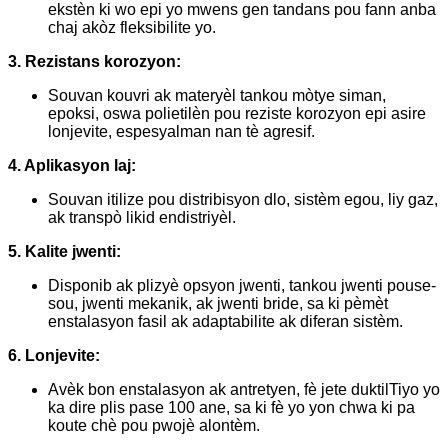
ekstèn ki wo epi yo mwens gen tandans pou fann anba
chaj akòz fleksibilite yo.
3. Rezistans korozyon:
Souvan kouvri ak materyèl tankou mòtye siman,
epoksi, oswa polietilèn pou reziste korozyon epi asire
lonjevite, espesyalman nan tè agresif.
4. Aplikasyon laj:
Souvan itilize pou distribisyon dlo, sistèm egou, liy gaz,
ak transpò likid endistriyèl.
5. Kalite jwenti:
Disponib ak plizyè opsyon jwenti, tankou jwenti pouse-
sou, jwenti mekanik, ak jwenti bride, sa ki pèmèt
enstalasyon fasil ak adaptabilite ak diferan sistèm.
6. Lonjevite:
Avèk bon enstalasyon ak antretyen, fè jete duktil
Tiyo yo
ka dire plis pase 100 ane, sa ki fè yo yon chwa ki pa
koute chè pou pwojè alontèm.