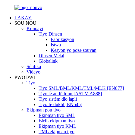
LAKAY
SOU NOU
Konpayi
Tiyo Dinsen
Fabrikasyon
Istwa
Kesyon yo poze souvan
Dinsen Metal
Globalink
Sètifika
Videyo
PWODWI
Tiyo
Tiyo SML/BML/KML/TML/MLK [EN877]
Tiyo tè an fè fonn [ASTM A888]
Tiyo sistèm dlo lapli
Tiyo fè duktil [EN545]
Ekipman pou tiyo
Ekipman tiyo SML
BML ekipman tiyo
Ekipman tiyo KML
TML ekipman tiyo