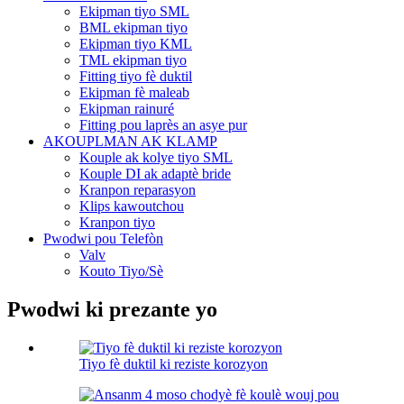
Ekipman tiyo SML
BML ekipman tiyo
Ekipman tiyo KML
TML ekipman tiyo
Fitting tiyo fè duktil
Ekipman fè maleab
Ekipman rainuré
Fitting pou laprès an asye pur
AKOUPLMAN AK KLAMP
Kouple ak kolye tiyo SML
Kouple DI ak adaptè bride
Kranpon reparasyon
Klips kawoutchou
Kranpon tiyo
Pwodwi pou Telefòn
Valv
Kouto Tiyo/Sè
Pwodwi ki prezante yo
Tiyo fè duktil ki reziste korozyon