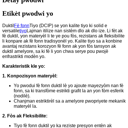
Detay pwodwi
Etikèt pwodwi yo
Duktil
Fè fonn
Tiyo (DCIP) se yon kalite tiyo ki solid e
versatile
tiyo
Lajman itilize nan sistèm dlo ak dlo ize. Li fèt ak
fè duktil, yon materyèl li te ye pou fòs, rezistans ak fleksibilite
li konpare ak fè fonn tradisyonèl yo. Kalite tiyo sa a konbine
avantaj rezistans korozyon fè fonn ak yon fòs tansyon ak
duktil amelyore, sa ki fè li yon chwa serye pou pwojè
enfrastrikti modèn yo.
Karakteristik kle yo:
1. Konpozisyon materyèl:
Yo pwodui fè fonn duktil lè yo ajoute mayezyòm nan fè
fonn, sa ki transfòme estrikti grafit la an yon fòm esferik
(nodilè).
Chanjman estriktirèl sa a amelyore pwopriyete mekanik
materyèl la.
2. Fòs ak Fleksibilite:
Tiyo fè fonn duktil yo ka reziste presyon entèn ak