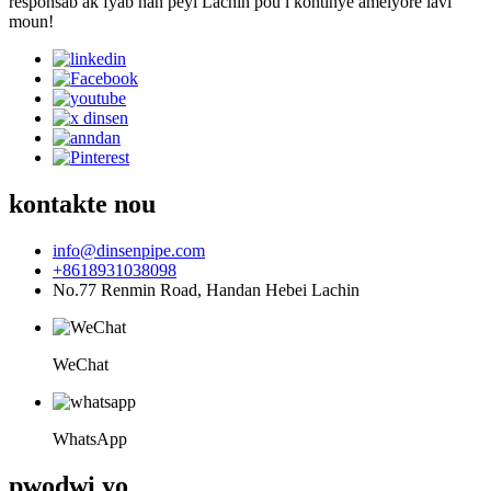
responsab ak fyab nan peyi Lachin pou l kontinye amelyore lavi
moun!
kontakte nou
info@dinsenpipe.com
+8618931038098
No.77 Renmin Road, Handan Hebei Lachin
WeChat
WhatsApp
pwodwi yo