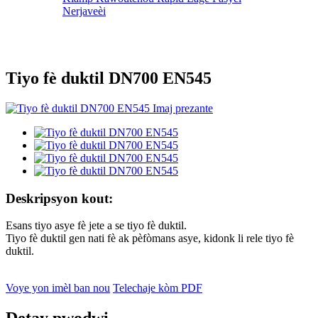
Nerjaveèi
Tiyo fè duktil DN700 EN545
Deskripsyon kout:
Esans tiyo asye fè jete a se tiyo fè duktil.
Tiyo fè duktil gen nati fè ak pèfòmans asye, kidonk li rele tiyo fè
duktil.
Voye yon imèl ban nou
Telechaje kòm PDF