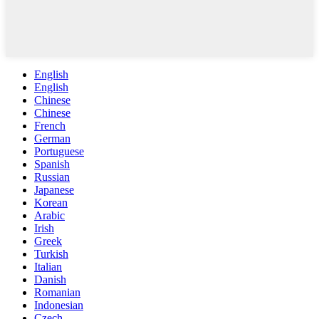
English
English
Chinese
Chinese
French
German
Portuguese
Spanish
Russian
Japanese
Korean
Arabic
Irish
Greek
Turkish
Italian
Danish
Romanian
Indonesian
Czech