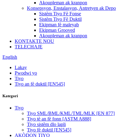
Akoupleman ak kranpon
Konsepsyon, Enstalasyon, Antretyen ak Depo
Sistèm Tiyo Fè Fonse
Sistèm Tiyo Fè Duktil
Ekipman fè maleyab
Ekipman Grooved
Akoupleman ak kranpon
KONTAKTE NOU
TELECHAJE
English
Lakay
Pwodwi yo
Tiyo
Tiyo an fè duktil [EN545]
Kategori
Tiyo
Tiyo SML/BML/KML/TML/MLK [EN 877]
Tiyo tè an fè fonn [ASTM A888]
Tiyo sistèm dlo lapli
Tiyo fè duktil [EN545]
AKÒDON TIYO