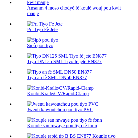
Ansanm 4 moso chodyè fè koulè wouj pou kwit
manje
Pri Tiyo Fè Jete
Sipò pou tiyo
Tiyo DN125 SML Tiyo fè jete EN877
Tiyo an fè SML DN50 EN877
Konbi-Kralle/CV/Rapid-Clamp
Jwenti kawoutchou pou tiyo PVC
Kouple san mwaye pou tiyo fè fonn