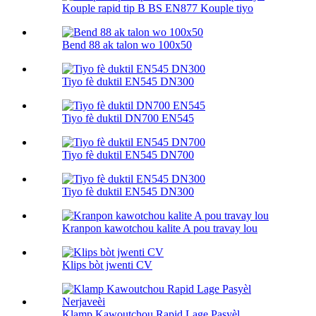
Kouple rapid tip B BS EN877 Kouple tiyo
Bend 88 ak talon wo 100х50
Tiyo fè duktil EN545 DN300
Tiyo fè duktil DN700 EN545
Tiyo fè duktil EN545 DN700
Tiyo fè duktil EN545 DN300
Kranpon kawotchou kalite A pou travay lou
Klips bòt jwenti CV
Klamp Kawoutchou Rapid Lage Pasyèl