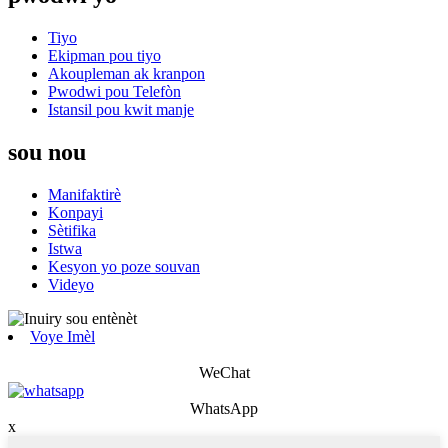
Tiyo
Ekipman pou tiyo
Akoupleman ak kranpon
Pwodwi pou Telefòn
Istansil pou kwit manje
sou nou
Manifaktirè
Konpayi
Sètifika
Istwa
Kesyon yo poze souvan
Videyo
Voye Imèl
WeChat
WhatsApp
x