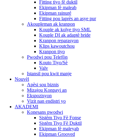
Fitting tiyo fè duktil
Ekipman fè maleab
Ekipman rainuré
Fitting pou laprès an asye pur
Akoupleman ak kranpon
Kouple ak kolye tiyo SML
Kouple DI ak adaptè bride
Kranpon reparasyon
Klips kawoutchou
Kranpon tiyo
Pwodwi pou Telefòn
Kouto Tiyo/Sè
Valv
Istansil pou kwit manje
Nouvèl
Apèsi sou biznis
Mizajou Konpayi an
Ekspozisyon
Vizit nan endistri yo
AKADEMI
Konesans pwodwi
Sistèm Tiyo Fè Fonse
Sistèm Tiyo Fè Duktil
Ekipman fè maleyab
Ekipman Grooved