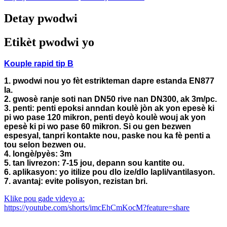
Detay pwodwi
Etikèt pwodwi yo
Kouple rapid tip B
1. pwodwi nou yo fèt estrikteman dapre estanda EN877
la.
2. gwosè ranje soti nan DN50 rive nan DN300, ak 3m/pc.
3. penti: penti epoksi anndan koulè jòn ak yon epesè ki
pi wo pase 120 mikron, penti deyò koulè wouj ak yon
epesè ki pi wo pase 60 mikron. Si ou gen bezwen
espesyal, tanpri kontakte nou, paske nou ka fè penti a
tou selon bezwen ou.
4. longè/pyès: 3m
5. tan livrezon: 7-15 jou, depann sou kantite ou.
6. aplikasyon: yo itilize pou dlo ize/dlo lapli/vantilasyon.
7. avantaj: evite polisyon, rezistan bri.
Klike pou gade videyo a:
https://youtube.com/shorts/imcEhCmKocM?feature=share