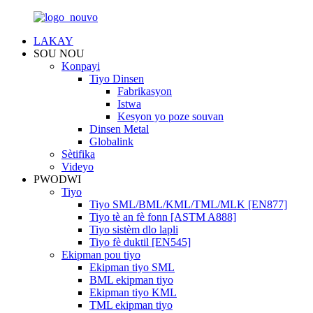
LAKAY
SOU NOU
Konpayi
Tiyo Dinsen
Fabrikasyon
Istwa
Kesyon yo poze souvan
Dinsen Metal
Globalink
Sètifika
Videyo
PWODWI
Tiyo
Tiyo SML/BML/KML/TML/MLK [EN877]
Tiyo tè an fè fonn [ASTM A888]
Tiyo sistèm dlo lapli
Tiyo fè duktil [EN545]
Ekipman pou tiyo
Ekipman tiyo SML
BML ekipman tiyo
Ekipman tiyo KML
TML ekipman tiyo