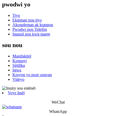
pwodwi yo
Tiyo
Ekipman pou tiyo
Akoupleman ak kranpon
Pwodwi pou Telefòn
Istansil pou kwit manje
sou nou
Manifaktirè
Konpayi
Sètifika
Istwa
Kesyon yo poze souvan
Videyo
Voye Imèl
WeChat
WhatsApp