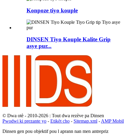
Konpoze tiyo kouple
DINSEN Tiyo Kouple Kalite Grip
asye pur...
© Dwa otè - 2010-2026 : Tout dwa rezève pa Dinsen
Pwodwi ki prezante yo
-
Etikèt cho
-
Sitemap.xml
-
AMP Mobil
Dinsen gen pou objektif pou l aprann nan men antrepriz