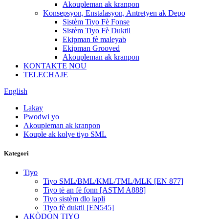
Akoupleman ak kranpon
Konsepsyon, Enstalasyon, Antretyen ak Depo
Sistèm Tiyo Fè Fonse
Sistèm Tiyo Fè Duktil
Ekipman fè maleyab
Ekipman Grooved
Akoupleman ak kranpon
KONTAKTE NOU
TELECHAJE
English
Lakay
Pwodwi yo
Akoupleman ak kranpon
Kouple ak kolye tiyo SML
Kategori
Tiyo
Tiyo SML/BML/KML/TML/MLK [EN 877]
Tiyo tè an fè fonn [ASTM A888]
Tiyo sistèm dlo lapli
Tiyo fè duktil [EN545]
AKÒDON TIYO