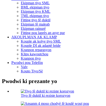
Ekipman tiyo SML
BML ekipman tiyo
Ekipman tiyo KML
TML ekipman tiyo
Fitting tiyo fè duktil
Ekipman fè maleab
Ekipman rainuré
Fitting pou laprès an asye pur
AKOUPLMAN AK KLAMP
Kouple ak kolye tiyo SML
Kouple DI ak adaptè bride
Kranpon reparasyon
Klips kawoutchou
Kranpon tiyo
Pwodwi pou Telefòn
Valv
Kouto Tiyo/Sè
Pwodwi ki prezante yo
Tiyo fè duktil ki reziste korozyon