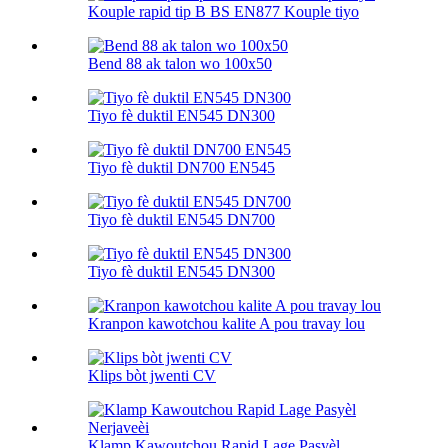
Kouple rapid tip B BS EN877 Kouple tiyo
Bend 88 ak talon wo 100х50
Tiyo fè duktil EN545 DN300
Tiyo fè duktil DN700 EN545
Tiyo fè duktil EN545 DN700
Tiyo fè duktil EN545 DN300
Kranpon kawotchou kalite A pou travay lou
Klips bòt jwenti CV
Klamp Kawoutchou Rapid Lage Pasyèl