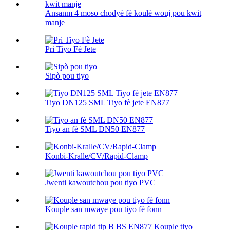
Ansanm 4 moso chodyè fè koulè wouj pou kwit
manje
Pri Tiyo Fè Jete
Sipò pou tiyo
Tiyo DN125 SML Tiyo fè jete EN877
Tiyo an fè SML DN50 EN877
Konbi-Kralle/CV/Rapid-Clamp
Jwenti kawoutchou pou tiyo PVC
Kouple san mwaye pou tiyo fè fonn