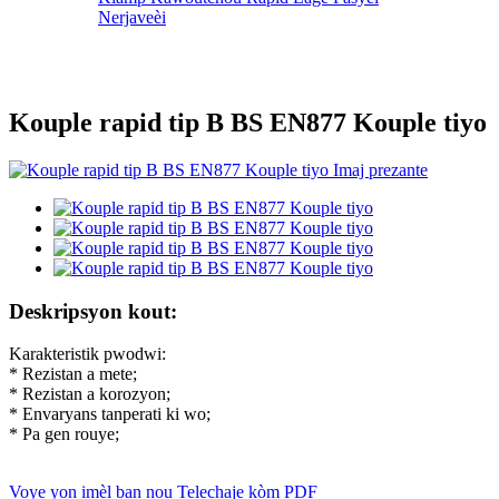
Nerjaveèi
Kouple rapid tip B BS EN877 Kouple tiyo
Deskripsyon kout:
Karakteristik pwodwi:
* Rezistan a mete;
* Rezistan a korozyon;
* Envaryans tanperati ki wo;
* Pa gen rouye;
Voye yon imèl ban nou
Telechaje kòm PDF