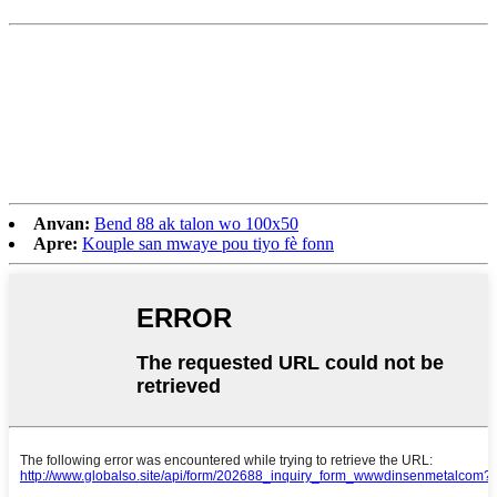
Anvan:
Bend 88 ak talon wo 100х50
Apre:
Kouple san mwaye pou tiyo fè fonn