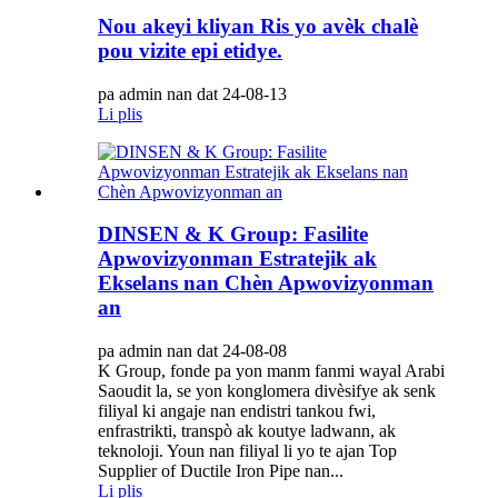
Nou akeyi kliyan Ris yo avèk chalè
pou vizite epi etidye.
pa admin nan dat 24-08-13
Li plis
DINSEN & K Group: Fasilite
Apwovizyonman Estratejik ak
Ekselans nan Chèn Apwovizyonman
an
pa admin nan dat 24-08-08
K Group, fonde pa yon manm fanmi wayal Arabi
Saoudit la, se yon konglomera divèsifye ak senk
filiyal ki angaje nan endistri tankou fwi,
enfrastrikti, transpò ak koutye ladwann, ak
teknoloji. Youn nan filiyal li yo te ajan Top
Supplier of Ductile Iron Pipe nan...
Li plis