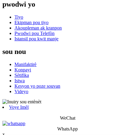
pwodwi yo
Tiyo
Ekipman pou tiyo
Akoupleman ak kranpon
Pwodwi pou Telefòn
Istansil pou kwit manje
sou nou
Manifaktirè
Konpayi
Sètifika
Istwa
Kesyon yo poze souvan
Videyo
Voye Imèl
WeChat
WhatsApp
x