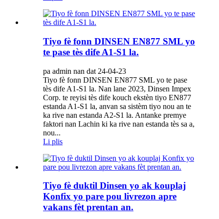
Tiyo fè fonn DINSEN EN877 SML yo
te pase tès dife A1-S1 la.
pa admin nan dat 24-04-23
Tiyo fè fonn DINSEN EN877 SML yo te pase
tès dife A1-S1 la. Nan lane 2023, Dinsen Impex
Corp. te reyisi tès dife kouch ekstèn tiyo EN877
estanda A1-S1 la, anvan sa sistèm tiyo nou an te
ka rive nan estanda A2-S1 la. Antanke premye
faktori nan Lachin ki ka rive nan estanda tès sa a,
nou...
Li plis
Tiyo fè duktil Dinsen yo ak kouplaj
Konfix yo pare pou livrezon apre
vakans fèt prentan an.