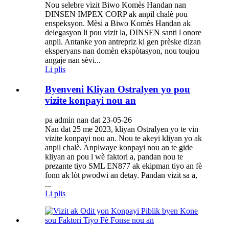
Nou selebre vizit Biwo Komès Handan nan
DINSEN IMPEX CORP ak anpil chalè pou
enspeksyon. Mèsi a Biwo Komès Handan ak
delegasyon li pou vizit la, DINSEN santi l onore
anpil. Antanke yon antrepriz ki gen prèske dizan
eksperyans nan domèn ekspòtasyon, nou toujou
angaje nan sèvi...
Li plis
Byenveni Kliyan Ostralyen yo pou
vizite konpayi nou an
pa admin nan dat 23-05-26
Nan dat 25 me 2023, kliyan Ostralyen yo te vin
vizite konpayi nou an. Nou te akeyi kliyan yo ak
anpil chalè. Anplwaye konpayi nou an te gide
kliyan an pou l wè faktori a, pandan nou te
prezante tiyo SML EN877 ak ekipman tiyo an fè
fonn ak lòt pwodwi an detay. Pandan vizit sa a,
...
Li plis