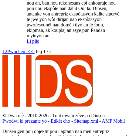
nou an, ban nou rekonesans epi ankouraje nou
pou nou ekspòte nan dat 4 Out la. Dinsen,
antanke yon antrepriz ekspòtasyon kalite siperyè,
te jwe yon wòl dirijan nan ekspòtasyon
pwofesyonèl nan domèn tiyo an fè fonn,
ekipman, ak kouplaj an asye pur. Pandan
reyinyon an, ...
Li plis
1
2
Pwochen >
>>
Paj 1 / 2
© Dwa otè - 2010-2026 : Tout dwa rezève pa Dinsen
Pwodwi ki prezante yo
-
Etikèt cho
-
Sitemap.xml
-
AMP Mobil
Dinsen gen pou objektif pou l aprann nan men antrepriz