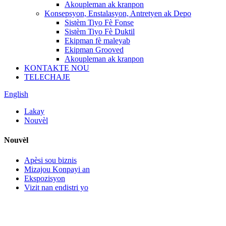
Akoupleman ak kranpon
Konsepsyon, Enstalasyon, Antretyen ak Depo
Sistèm Tiyo Fè Fonse
Sistèm Tiyo Fè Duktil
Ekipman fè maleyab
Ekipman Grooved
Akoupleman ak kranpon
KONTAKTE NOU
TELECHAJE
English
Lakay
Nouvèl
Nouvèl
Apèsi sou biznis
Mizajou Konpayi an
Ekspozisyon
Vizit nan endistri yo