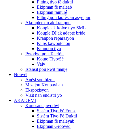
Fitting tiyo fè duktil
Ekipman fè maleab
Ekipman rainuré
Fitting pou laprès an asye pur
Akoupleman ak kranpon
Kouple ak kolye tiyo SML
Kouple DI ak adaptè bride
Kranpon reparasyon
Klips kawoutchou
Kranpon tiyo
Pwodwi pou Telefòn
Kouto Tiyo/Sè
Valv
Istansil pou kwit manje
Nouvèl
Apèsi sou biznis
Mizajou Konpayi an
Ekspozisyon
Vizit nan endistri yo
AKADEMI
Konesans pwodwi
Sistèm Tiyo Fè Fonse
Sistèm Tiyo Fè Duktil
Ekipman fè maleyab
Ekipman Grooved