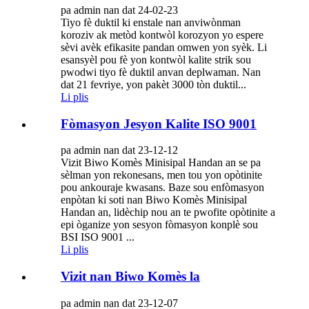
pa admin nan dat 24-02-23
Tiyo fè duktil ki enstale nan anviwònman
koroziv ak metòd kontwòl korozyon yo espere
sèvi avèk efikasite pandan omwen yon syèk. Li
esansyèl pou fè yon kontwòl kalite strik sou
pwodwi tiyo fè duktil anvan deplwaman. Nan
dat 21 fevriye, yon pakèt 3000 tòn duktil...
Li plis
Fòmasyon Jesyon Kalite ISO 9001
pa admin nan dat 23-12-12
Vizit Biwo Komès Minisipal Handan an se pa
sèlman yon rekonesans, men tou yon opòtinite
pou ankouraje kwasans. Baze sou enfòmasyon
enpòtan ki soti nan Biwo Komès Minisipal
Handan an, lidèchip nou an te pwofite opòtinite a
epi òganize yon sesyon fòmasyon konplè sou
BSI ISO 9001 ...
Li plis
Vizit nan Biwo Komès la
pa admin nan dat 23-12-07