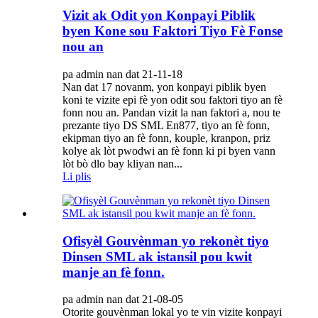
Vizit ak Odit yon Konpayi Piblik
byen Kone sou Faktori Tiyo Fè Fonse
nou an
pa admin nan dat 21-11-18
Nan dat 17 novanm, yon konpayi piblik byen
koni te vizite epi fè yon odit sou faktori tiyo an fè
fonn nou an. Pandan vizit la nan faktori a, nou te
prezante tiyo DS SML En877, tiyo an fè fonn,
ekipman tiyo an fè fonn, kouple, kranpon, priz
kolye ak lòt pwodwi an fè fonn ki pi byen vann
lòt bò dlo bay kliyan nan...
Li plis
Ofisyèl Gouvènman yo rekonèt tiyo
Dinsen SML ak istansil pou kwit
manje an fè fonn.
pa admin nan dat 21-08-05
Otorite gouvènman lokal yo te vin vizite konpayi