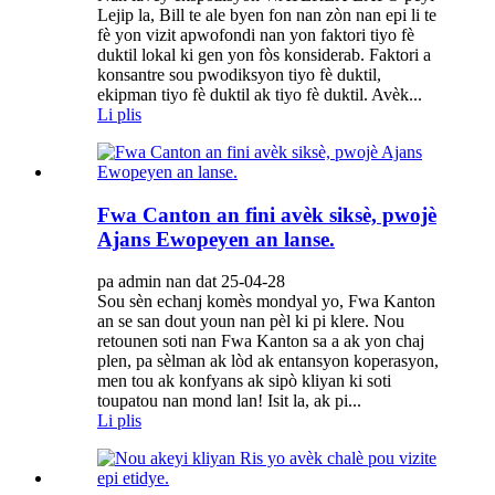
Lejip la, Bill te ale byen fon nan zòn nan epi li te
fè yon vizit apwofondi nan yon faktori tiyo fè
duktil lokal ki gen yon fòs konsiderab. Faktori a
konsantre sou pwodiksyon tiyo fè duktil,
ekipman tiyo fè duktil ak tiyo fè duktil. Avèk...
Li plis
Fwa Canton an fini avèk siksè, pwojè
Ajans Ewopeyen an lanse.
pa admin nan dat 25-04-28
Sou sèn echanj komès mondyal yo, Fwa Kanton
an se san dout youn nan pèl ki pi klere. Nou
retounen soti nan Fwa Kanton sa a ak yon chaj
plen, pa sèlman ak lòd ak entansyon koperasyon,
men tou ak konfyans ak sipò kliyan ki soti
toupatou nan mond lan! Isit la, ak pi...
Li plis