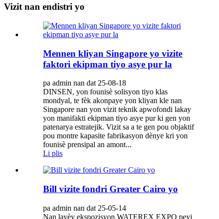
Vizit nan endistri yo
Mennen kliyan Singapore yo vizite
faktori ekipman tiyo asye pur la
pa admin nan dat 25-08-18
DINSEN, yon founisè solisyon tiyo klas
mondyal, te fèk akonpaye yon kliyan kle nan
Singapore nan yon vizit teknik apwofondi lakay
yon manifakti ekipman tiyo asye pur ki gen yon
patenarya estratejik. Vizit sa a te gen pou objaktif
pou montre kapasite fabrikasyon dènye kri yon
founisè prensipal an amont...
Li plis
Bill vizite fondri Greater Cairo yo
pa admin nan dat 25-05-14
Nan lavèy ekspozisyon WATEREX EXPO peyi