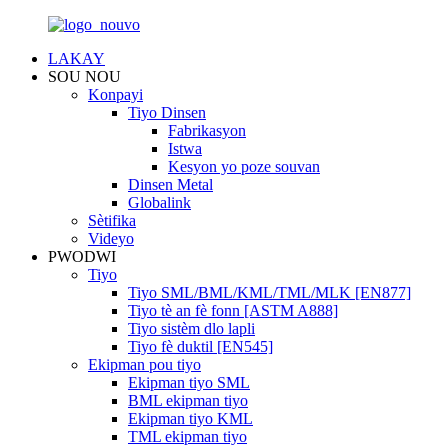
LAKAY
SOU NOU
Konpayi
Tiyo Dinsen
Fabrikasyon
Istwa
Kesyon yo poze souvan
Dinsen Metal
Globalink
Sètifika
Videyo
PWODWI
Tiyo
Tiyo SML/BML/KML/TML/MLK [EN877]
Tiyo tè an fè fonn [ASTM A888]
Tiyo sistèm dlo lapli
Tiyo fè duktil [EN545]
Ekipman pou tiyo
Ekipman tiyo SML
BML ekipman tiyo
Ekipman tiyo KML
TML ekipman tiyo