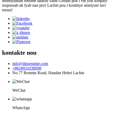
mondyalman renome tankou Saint Gobain pou l vin yon konpayi
responsab ak fyab nan peyi Lachin pou l kontinye amelyore lavi
moun!
kontakte nou
info@dinsenpipe.com
+8618931038098
No.77 Renmin Road, Handan Hebei Lachin
WeChat
WhatsApp