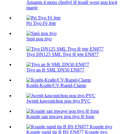
Ansanm 4 moso chodyè fè koulè wouj pou kwit
manje
Pri Tiyo Fè Jete
Sipò pou tiyo
Tiyo DN125 SML Tiyo fè jete EN877
Tiyo an fè SML DN50 EN877
Konbi-Kralle/CV/Rapid-Clamp
Jwenti kawoutchou pou tiyo PVC
Kouple san mwaye pou tiyo fè fonn
Kouple rapid tip B BS EN877 Kouple tiyo