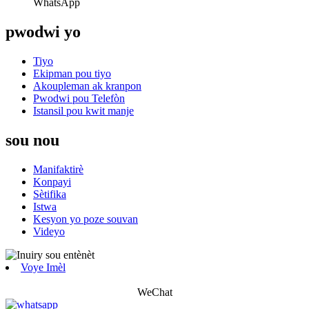
WhatsApp
pwodwi yo
Tiyo
Ekipman pou tiyo
Akoupleman ak kranpon
Pwodwi pou Telefòn
Istansil pou kwit manje
sou nou
Manifaktirè
Konpayi
Sètifika
Istwa
Kesyon yo poze souvan
Videyo
Voye Imèl
WeChat