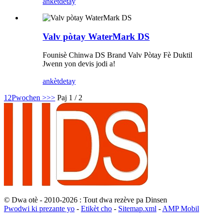
ankèt
detay
Valv pòtay WaterMark DS
Founisè Chinwa DS Brand Valv Pòtay Fè Duktil
Jwenn yon devis jodi a!
ankèt
detay
1
2
Pwochen >
>>
Paj 1 / 2
© Dwa otè - 2010-2026 : Tout dwa rezève pa Dinsen
Pwodwi ki prezante yo
-
Etikèt cho
-
Sitemap.xml
-
AMP Mobil