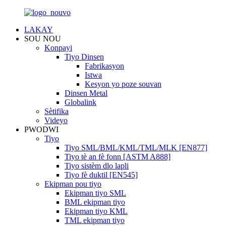
LAKAY
SOU NOU
Konpayi
Tiyo Dinsen
Fabrikasyon
Istwa
Kesyon yo poze souvan
Dinsen Metal
Globalink
Sètifika
Videyo
PWODWI
Tiyo
Tiyo SML/BML/KML/TML/MLK [EN877]
Tiyo tè an fè fonn [ASTM A888]
Tiyo sistèm dlo lapli
Tiyo fè duktil [EN545]
Ekipman pou tiyo
Ekipman tiyo SML
BML ekipman tiyo
Ekipman tiyo KML
TML ekipman tiyo