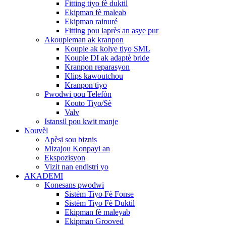
Fitting tiyo fè duktil
Ekipman fè maleab
Ekipman rainuré
Fitting pou laprès an asye pur
Akoupleman ak kranpon
Kouple ak kolye tiyo SML
Kouple DI ak adaptè bride
Kranpon reparasyon
Klips kawoutchou
Kranpon tiyo
Pwodwi pou Telefòn
Kouto Tiyo/Sè
Valv
Istansil pou kwit manje
Nouvèl
Apèsi sou biznis
Mizajou Konpayi an
Ekspozisyon
Vizit nan endistri yo
AKADEMI
Konesans pwodwi
Sistèm Tiyo Fè Fonse
Sistèm Tiyo Fè Duktil
Ekipman fè maleyab
Ekipman Grooved