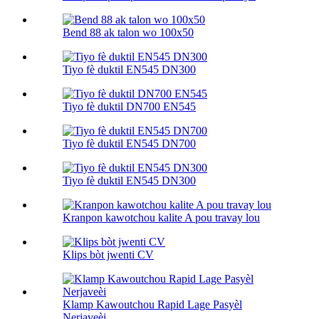
Bend 88 ak talon wo 100х50
Tiyo fè duktil EN545 DN300
Tiyo fè duktil DN700 EN545
Tiyo fè duktil EN545 DN700
Tiyo fè duktil EN545 DN300
Kranpon kawotchou kalite A pou travay lou
Klips bòt jwenti CV
Klamp Kawoutchou Rapid Lage Pasyèl
Nerjaveèi