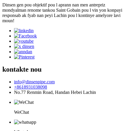
Dinsen gen pou objektif pou l aprann nan men antrepriz
mondyalman renome tankou Saint Gobain pou l vin yon konpayi
responsab ak fyab nan peyi Lachin pou l kontinye amelyore lavi
moun!
kontakte nou
info@dinsenpipe.com
+8618931038098
No.77 Renmin Road, Handan Hebei Lachin
WeChat