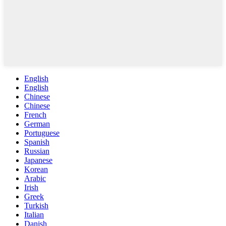
English
English
Chinese
Chinese
French
German
Portuguese
Spanish
Russian
Japanese
Korean
Arabic
Irish
Greek
Turkish
Italian
Danish