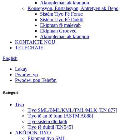
Akoupleman ak kranpon
Konsepsyon, Enstalasyon, Antretyen ak Depo
Sistèm Tiyo Fè Fonse
Sistèm Tiyo Fè Duktil
Ekipman fè maleyab
Ekipman Grooved
Akoupleman ak kranpon
KONTAKTE NOU
TELECHAJE
English
Lakay
Pwodwi yo
Pwodwi pou Telefòn
Kategori
Tiyo
Tiyo SML/BML/KML/TML/MLK [EN 877]
Tiyo tè an fè fonn [ASTM A888]
Tiyo sistèm dlo lapli
Tiyo fè duktil [EN545]
AKÒDON TIYO
Ekipman tiyo SML