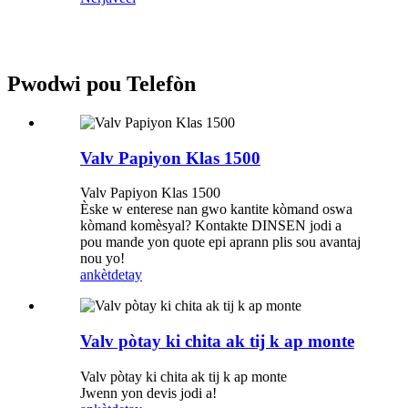
Pwodwi pou Telefòn
Valv Papiyon Klas 1500
Valv Papiyon Klas 1500
Èske w enterese nan gwo kantite kòmand oswa
kòmand komèsyal? Kontakte DINSEN jodi a
pou mande yon quote epi aprann plis sou avantaj
nou yo!
ankèt
detay
Valv pòtay ki chita ak tij k ap monte
Valv pòtay ki chita ak tij k ap monte
Jwenn yon devis jodi a!