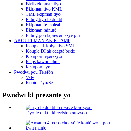
BML ekipman tiyo
Ekipman tiyo KML
TML ekipman tiyo
Fitting tiyo fè duktil
Ekipman fè maleab
Ekipman rainuré
Fitting pou laprès an asye pur
AKOUPLMAN AK KLAMP
Kouple ak kolye tiyo SML
Kouple DI ak adaptè bride
Kranpon reparasyon
Klips kawoutchou
Kranpon tiyo
Pwodwi pou Telefòn
Valv
Kouto Tiyo/Sè
Pwodwi ki prezante yo
Tiyo fè duktil ki reziste korozyon