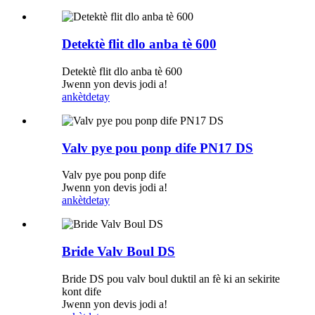
Detektè flit dlo anba tè 600
Detektè flit dlo anba tè 600
Jwenn yon devis jodi a!
ankèt
detay
Valv pye pou ponp dife PN17 DS
Valv pye pou ponp dife
Jwenn yon devis jodi a!
ankèt
detay
Bride Valv Boul DS
Bride DS pou valv boul duktil an fè ki an sekirite
kont dife
Jwenn yon devis jodi a!