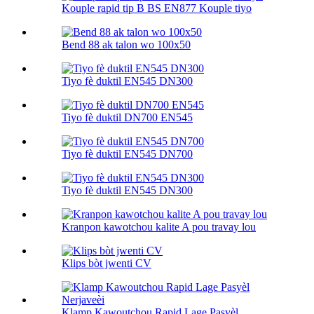
Kouple rapid tip B BS EN877 Kouple tiyo
Bend 88 ak talon wo 100х50
Tiyo fè duktil EN545 DN300
Tiyo fè duktil DN700 EN545
Tiyo fè duktil EN545 DN700
Tiyo fè duktil EN545 DN300
Kranpon kawotchou kalite A pou travay lou
Klips bòt jwenti CV
Klamp Kawoutchou Rapid Lage Pasyèl