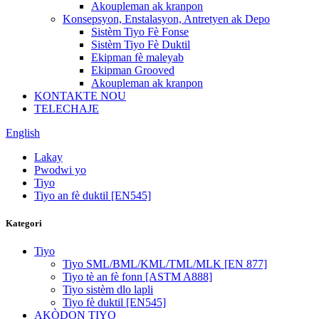
Akoupleman ak kranpon
Konsepsyon, Enstalasyon, Antretyen ak Depo
Sistèm Tiyo Fè Fonse
Sistèm Tiyo Fè Duktil
Ekipman fè maleyab
Ekipman Grooved
Akoupleman ak kranpon
KONTAKTE NOU
TELECHAJE
English
Lakay
Pwodwi yo
Tiyo
Tiyo an fè duktil [EN545]
Kategori
Tiyo
Tiyo SML/BML/KML/TML/MLK [EN 877]
Tiyo tè an fè fonn [ASTM A888]
Tiyo sistèm dlo lapli
Tiyo fè duktil [EN545]
AKÒDON TIYO