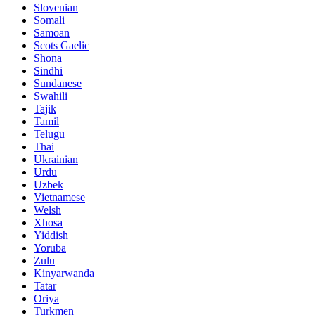
Slovenian
Somali
Samoan
Scots Gaelic
Shona
Sindhi
Sundanese
Swahili
Tajik
Tamil
Telugu
Thai
Ukrainian
Urdu
Uzbek
Vietnamese
Welsh
Xhosa
Yiddish
Yoruba
Zulu
Kinyarwanda
Tatar
Oriya
Turkmen