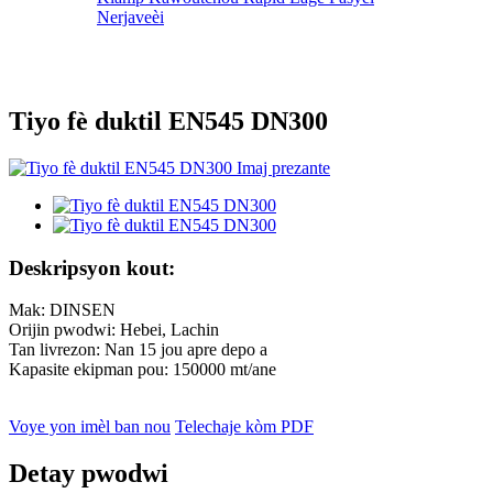
Nerjaveèi
Tiyo fè duktil EN545 DN300
Deskripsyon kout:
Mak: DINSEN
Orijin pwodwi: Hebei, Lachin
Tan livrezon: Nan 15 jou apre depo a
Kapasite ekipman pou: 150000 mt/ane
Voye yon imèl ban nou
Telechaje kòm PDF
Detay pwodwi