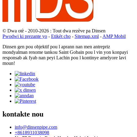
© Dwa otè - 2010-2026 : Tout dwa rezève pa Dinsen
Pwodwi ki prezante yo
-
Etikèt cho
-
Sitemap.xml
-
AMP Mobil
Dinsen gen pou objektif pou l aprann nan men antrepriz
mondyalman renome tankou Saint Gobain pou l vin yon konpayi
responsab ak fyab nan peyi Lachin pou l kontinye amelyore lavi
moun!
kontakte nou
info@dinsenpipe.com
+8618931038098