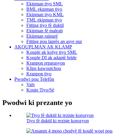
Ekipman tiyo SML
BML ekipman tiyo
Ekipman tiyo KML
TML ekipman tiyo
Fitting tiyo fè duktil
Ekipman fè maleab
Ekipman rainuré
Fitting pou laprès an asye pur
AKOUPLMAN AK KLAMP
Kouple ak kolye tiyo SML
Kouple DI ak adaptè bride
Kranpon reparasyon
Klips kawoutchou
Kranpon tiyo
Pwodwi pou Telefòn
Valv
Kouto Tiyo/Sè
Pwodwi ki prezante yo
Tiyo fè duktil ki reziste korozyon