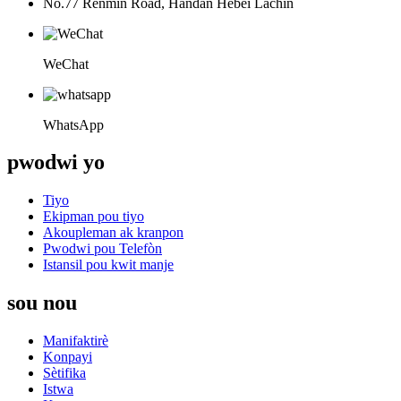
No.77 Renmin Road, Handan Hebei Lachin
WeChat
WhatsApp
pwodwi yo
Tiyo
Ekipman pou tiyo
Akoupleman ak kranpon
Pwodwi pou Telefòn
Istansil pou kwit manje
sou nou
Manifaktirè
Konpayi
Sètifika
Istwa