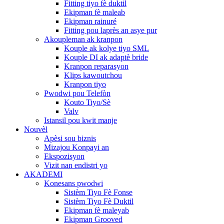
Fitting tiyo fè duktil
Ekipman fè maleab
Ekipman rainuré
Fitting pou laprès an asye pur
Akoupleman ak kranpon
Kouple ak kolye tiyo SML
Kouple DI ak adaptè bride
Kranpon reparasyon
Klips kawoutchou
Kranpon tiyo
Pwodwi pou Telefòn
Kouto Tiyo/Sè
Valv
Istansil pou kwit manje
Nouvèl
Apèsi sou biznis
Mizajou Konpayi an
Ekspozisyon
Vizit nan endistri yo
AKADEMI
Konesans pwodwi
Sistèm Tiyo Fè Fonse
Sistèm Tiyo Fè Duktil
Ekipman fè maleyab
Ekipman Grooved