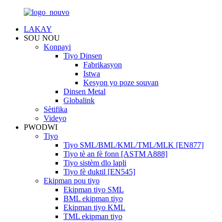
LAKAY
SOU NOU
Konpayi
Tiyo Dinsen
Fabrikasyon
Istwa
Kesyon yo poze souvan
Dinsen Metal
Globalink
Sètifika
Videyo
PWODWI
Tiyo
Tiyo SML/BML/KML/TML/MLK [EN877]
Tiyo tè an fè fonn [ASTM A888]
Tiyo sistèm dlo lapli
Tiyo fè duktil [EN545]
Ekipman pou tiyo
Ekipman tiyo SML
BML ekipman tiyo
Ekipman tiyo KML
TML ekipman tiyo