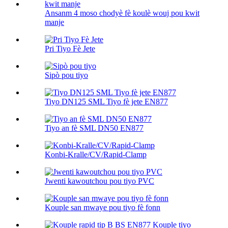
Ansanm 4 moso chodyè fè koulè wouj pou kwit
manje
Pri Tiyo Fè Jete
Sipò pou tiyo
Tiyo DN125 SML Tiyo fè jete EN877
Tiyo an fè SML DN50 EN877
Konbi-Kralle/CV/Rapid-Clamp
Jwenti kawoutchou pou tiyo PVC
Kouple san mwaye pou tiyo fè fonn