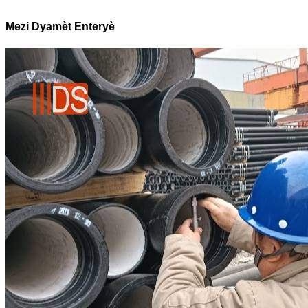
Mezi Dyamèt Enteryè