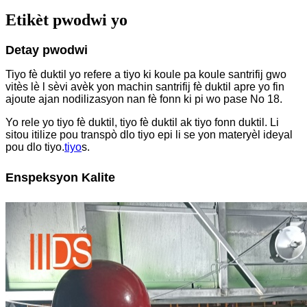
Etikèt pwodwi yo
Detay pwodwi
Tiyo fè duktil yo refere a tiyo ki koule pa koule santrifij gwo
vitès lè l sèvi avèk yon machin santrifij fè duktil apre yo fin
ajoute ajan nodilizasyon nan fè fonn ki pi wo pase No 18.
Yo rele yo tiyo fè duktil, tiyo fè duktil ak tiyo fonn duktil. Li
sitou itilize pou transpò dlo tiyo epi li se yon materyèl ideyal
pou dlo tiyo.
tiyo
s.
Enspeksyon Kalite