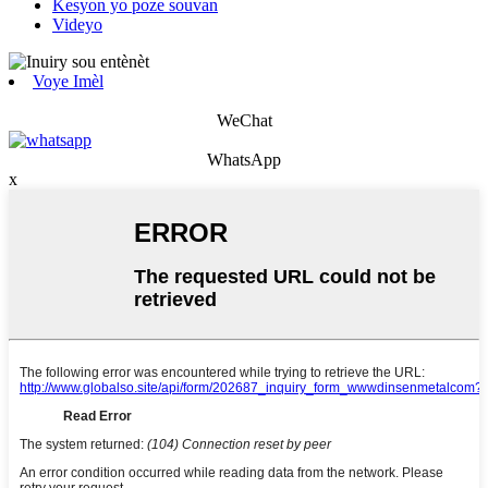
Kesyon yo poze souvan
Videyo
Voye Imèl
WeChat
WhatsApp
x