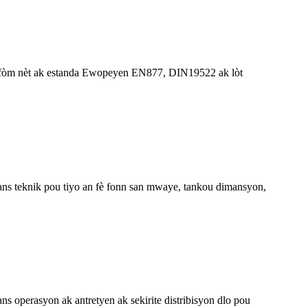
konfòm nèt ak estanda Ewopeyen EN877, DIN19522 ak lòt
s teknik pou tiyo an fè fonn san mwaye, tankou dimansyon,
ns operasyon ak antretyen ak sekirite distribisyon dlo pou