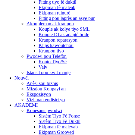
Fitting tiyo fè duktil
Ekipman fè maleab
Ekipman rainuré
Fitting pou laprès an asye pur
Akoupleman ak kranpon
Kouple ak kolye tiyo SML
Kouple DI ak adaptè bride
Kranpon reparasyon
Klips kawoutchou
Kranpon tiyo
Pwodwi pou Telefòn
Kouto Tiyo/Sè
Valv
Istansil pou kwit manje
Nouvèl
Apèsi sou biznis
Mizajou Konpayi an
Ekspozisyon
Vizit nan endistri yo
AKADEMI
Konesans pwodwi
Sistèm Tiyo Fè Fonse
Sistèm Tiyo Fè Duktil
Ekipman fè maleyab
Ekipman Grooved