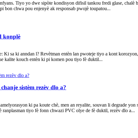
nfyans. Tiyo yo dwe sipòte kondisyon difisil tankou fredi glase, chalè bo
i bon chwa pou enjenyè ak responsab pwojè toupatou...
id konplè
 Ki sa ki anndan l? Revètman entèn lan pwoteje tiyo a kont korozyon, li
e kalite kouch entèn ki pi komen pou tiyo fè duktil...
chanje sistèm rezèv dlo a?
melyorasyon ki pa koute chè, men an reyalite, souvan li degrade yon si
è ranplasman tiyo fè fonn chwazi PVC olye de fè duktil, rezèv dlo a...