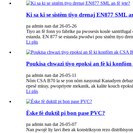
Ki sa ki se sistèm tiyo drenaj EN877 SML an
pa admin nan dat 26-05-26
Tiyo an fè fonn yo fabrike pa pwosesis koule santrifu
estanda. EN 877 se estanda pwodwi pou sistèm tiyo dren
Li plis
Poukisa chwazi tiyo epoksi an fè ki konfò
pa admin nan dat 26-05-11
Nòm CSA B70 la se yon nòm nasyonal Kanadyen debaz pou
epesè miray, pwopriyete mekanik, ak kalite kouch epoks
Li plis
Èske fè duktil pi bon pase PVC?
pa admin nan dat 26-05-07
Nan pwojè liy lavi iben ak konstriksyon rezo distribisyo