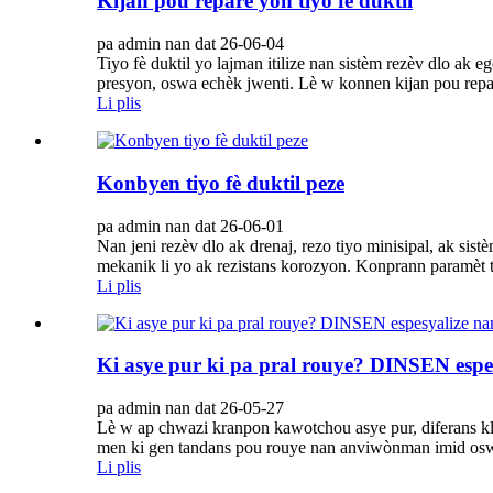
Kijan pou repare yon tiyo fè duktil
pa admin nan dat 26-06-04
Tiyo fè duktil yo lajman itilize nan sistèm rezèv dlo ak e
presyon, oswa echèk jwenti. Lè w konnen kijan pou repare
Li plis
Konbyen tiyo fè duktil peze
pa admin nan dat 26-06-01
Nan jeni rezèv dlo ak drenaj, rezo tiyo minisipal, ak sist
mekanik li yo ak rezistans korozyon. Konprann paramèt t
Li plis
Ki asye pur ki pa pral rouye? DINSEN espe
pa admin nan dat 26-05-27
Lè w ap chwazi kranpon kawotchou asye pur, diferans klas
men ki gen tandans pou rouye nan anviwònman imid oswa
Li plis