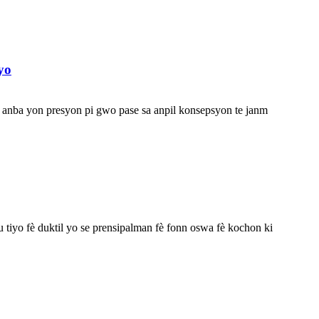
yo
yo anba yon presyon pi gwo pase sa anpil konsepsyon te janm
 tiyo fè duktil yo se prensipalman fè fonn oswa fè kochon ki