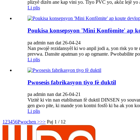
plizyè dizèn ane kap vini yo. Tiyo PVC yo, akòz lejè yo a
Li plis
Poukisa konsepsyon 'Mini Konfòmite' ap ko
pa admin nan dat 26-04-24
Nan pwojè rezidansyèl ki wo anpil jodi a, yon risk yo t
prevwa. Dansite apatman yo ap ogmante. Pwobabilite pou 
Li plis
Pwosesis fabrikasyon tiyo fè duktil
pa admin nan dat 26-04-21
Vizitè ki vin nan etablisman fè duktil DINSEN yo souvan
gen gwo pite, ki mande yon kontni fosfò ki ba ak yon kont
Li plis
1
2
3
4
5
6
Pwochen >
>>
Paj 1 / 12