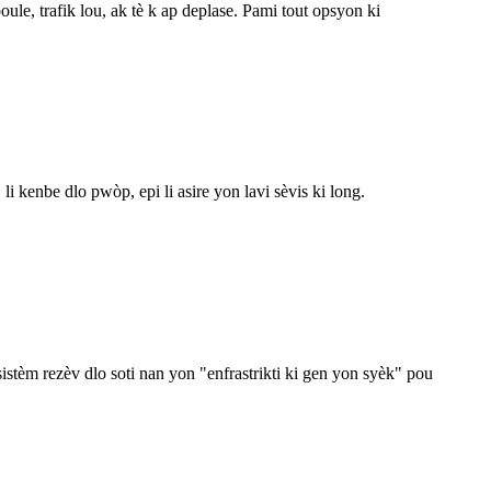
ule, trafik lou, ak tè k ap deplase. Pami tout opsyon ki
 kenbe dlo pwòp, epi li asire yon lavi sèvis ki long.
stèm rezèv dlo soti nan yon "enfrastrikti ki gen yon syèk" pou