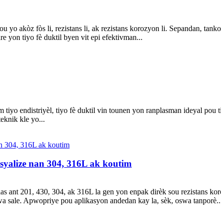
gou yo akòz fòs li, rezistans li, ak rezistans korozyon li. Sepandan, tan
 yon tiyo fè duktil byen vit epi efektivman...
èm tiyo endistriyèl, tiyo fè duktil vin tounen yon ranplasman ideyal pou
eknik kle yo...
syalize nan 304, 316L ak koutim
 ant 201, 430, 304, ak 316L la gen yon enpak dirèk sou rezistans koroz
 sale. Apwopriye pou aplikasyon andedan kay la, sèk, oswa tanporè..