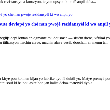
k rezistans yo a korozyon, te yon opsyon ki te fè anpil deba...
ute devlopè yo chè nan pwojè rezidansyèl ki wo anpil 
e neglije depi lontan ap ogmante tou dousman — sistèm drenaj vètikal 
itilizasyon machin alave, machin alave vesèl, douch,... an menm tan
 kirye pou konnen kijan yo fabrike tiyo fè duktil yo. Matyè premyè pou
ni souf ki ba pou asire bon jan kalite debaz materyèl tiyo a...