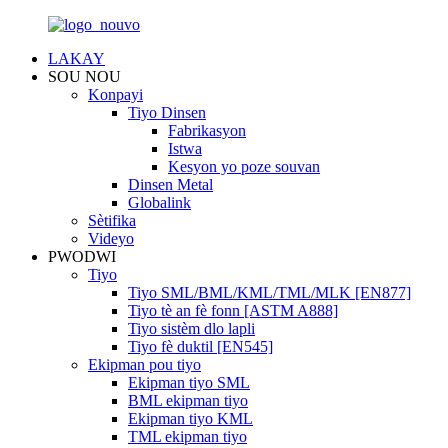
LAKAY
SOU NOU
Konpayi
Tiyo Dinsen
Fabrikasyon
Istwa
Kesyon yo poze souvan
Dinsen Metal
Globalink
Sètifika
Videyo
PWODWI
Tiyo
Tiyo SML/BML/KML/TML/MLK [EN877]
Tiyo tè an fè fonn [ASTM A888]
Tiyo sistèm dlo lapli
Tiyo fè duktil [EN545]
Ekipman pou tiyo
Ekipman tiyo SML
BML ekipman tiyo
Ekipman tiyo KML
TML ekipman tiyo