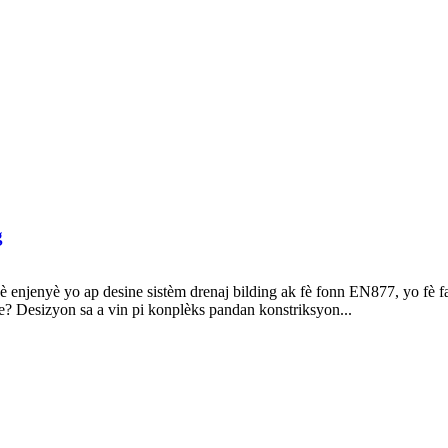
g
enjenyè yo ap desine sistèm drenaj bilding ak fè fonn EN877, yo fè fa
ule? Desizyon sa a vin pi konplèks pandan konstriksyon...