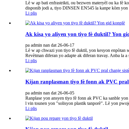
Lè w ap bati enfrastrikti, ou bezwen materyèl ou ka fè ko
disponib jodi a, tiyo DINSEN EN545 la kanpe kòm yon p
Li plis
Ak kisa yo aliyen yon tiyo fè duktil? Yon g
pa admin nan dat 26-06-17
Lè w ap chwazi yon tiyo fè duktil, yon kesyon enpòtan se:
Revètman diferan yo adapte ak diferan travay. Anba la a s
Li plis
Kijan ranplasman tiyo fè fonn ak PVC pral 
pa admin nan dat 26-06-05
Ranplase yon ansyen tiyo fè fonn ak PVC ka sanble yon a
l vin tounen yon "solisyon plastik tanporè". Lè yon pwoj
Li plis