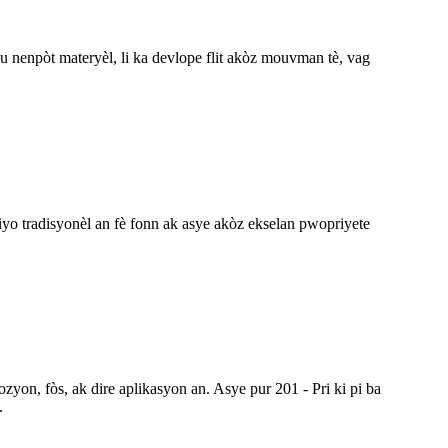
kou nenpòt materyèl, li ka devlope flit akòz mouvman tè, vag
 tiyo tradisyonèl an fè fonn ak asye akòz ekselan pwopriyete
yon, fòs, ak dire aplikasyon an. Asye pur 201 - Pri ki pi ba
.