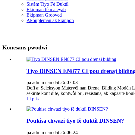
Sistèm Tiyo Fè Duktil
Ekipman fè maleyab
Ekipman Grooved
Akoupleman ak kranpon
Konesans pwodwi
Tiyo DINSEN EN877 CI pou drenaj bildin
pa admin nan dat 26-07-03
Defi a: Seleksyon Materyèl nan Drenaj Bilding Modèn Lè 
sekirite kont dife, kontwòl bri, rezistans, ak kapasite ko
Li plis
Poukisa chwazi tiyo fè duktil DINSEN?
pa admin nan dat 26-06-24