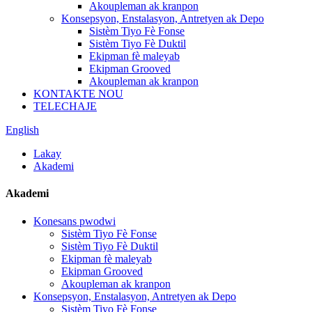
Akoupleman ak kranpon
Konsepsyon, Enstalasyon, Antretyen ak Depo
Sistèm Tiyo Fè Fonse
Sistèm Tiyo Fè Duktil
Ekipman fè maleyab
Ekipman Grooved
Akoupleman ak kranpon
KONTAKTE NOU
TELECHAJE
English
Lakay
Akademi
Akademi
Konesans pwodwi
Sistèm Tiyo Fè Fonse
Sistèm Tiyo Fè Duktil
Ekipman fè maleyab
Ekipman Grooved
Akoupleman ak kranpon
Konsepsyon, Enstalasyon, Antretyen ak Depo
Sistèm Tiyo Fè Fonse