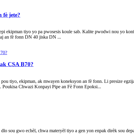
 fè jete?
gal epi ekipman tiyo yo pa pwosesis koule sab. Kalite pwodwi nou yo 
aj an fè fonn DN 40 jiska DN ...
m ak CSA B70?
 tiyo, ekipman, ak mwayen koneksyon an fè fonn. Li presize egzijan
i. Poukisa Chwazi Konpayi Pipe an Fè Fonn Epoksi...
n dlo sou gwo echèl, chwa materyèl tiyo a gen yon enpak dirèk sou depa