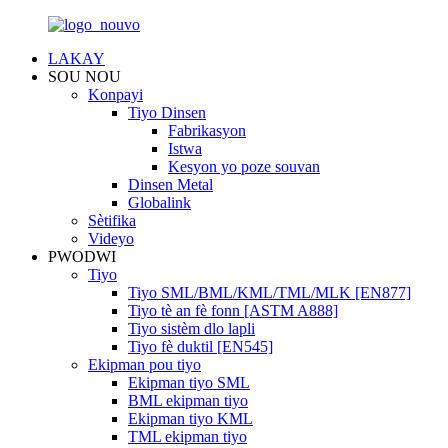
LAKAY
SOU NOU
Konpayi
Tiyo Dinsen
Fabrikasyon
Istwa
Kesyon yo poze souvan
Dinsen Metal
Globalink
Sètifika
Videyo
PWODWI
Tiyo
Tiyo SML/BML/KML/TML/MLK [EN877]
Tiyo tè an fè fonn [ASTM A888]
Tiyo sistèm dlo lapli
Tiyo fè duktil [EN545]
Ekipman pou tiyo
Ekipman tiyo SML
BML ekipman tiyo
Ekipman tiyo KML
TML ekipman tiyo