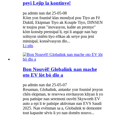
peyi Lejip la kontinye!
pa admin nan dat 25-05-08
Kòm yon founisè klas mondyal pou Tiyo an Fè
Duktil, Ekipman Tiyo ak Kouple Tiyo, DINSEN
te toujou pran "inovasyon, kalite an premye"
kòm konsèp prensipal li, epi li angaje nan bay
solisyon sistèm tiyo efikas ak serye pou jeni
minisipal, konsèvasyon dlo...
Li plis
Bon Nouvèl! Globalink nan mache
oto EV lòt bò dlo a
pa admin nan dat 25-05-07
Resaman, Globalink, antanke yon founisè jesyon
chèn ekipman, te resevwa envitasyon kliyan li yo
pou patisipe nan seremoni ouvèti Skyworth EV
auto a epi li te patisipe aktivman nan EVS Saudi
2025. Nan evènman sa a, Globalink te demontre
tout kapasite sèvis li yo nan domèn nouvo...