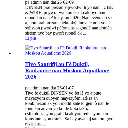
pa admin nan dat 26-02-09
DINSEN pral prezante pwodwi li yo nan TUBE
& WIRE, pi gwo fwa komès dlo ak tiyo nan
mond lan nan Almay, an 2026. Nan evènman sa
a, nou pral prezante teknoloji inovatè nou yo ak
solisyon pwodwi pèfòmans segondè nan domèn
sistèm tiyo bay pwofesyonèl ak ...
Li plis
Tiyo Santrifij an Fè Duktil,
Rankontre nan Moskou Aquaflame
2026
pa admin nan dat 26-01-07
Tiyo fè duktil DINSEN yo fèt lè yo ajoute
mayezyòm oubyen mayezyòm latè ra an
konbinezon ak yon modifikatè ki gen lò nan fè
fonn lan anvan yo koule l. Sa lakòz
esferoidizasyon grafit la ak yon rediksyon nan
konsantrasyon estrès. Sa bay avantaj tankou gwo
rezistans, ...