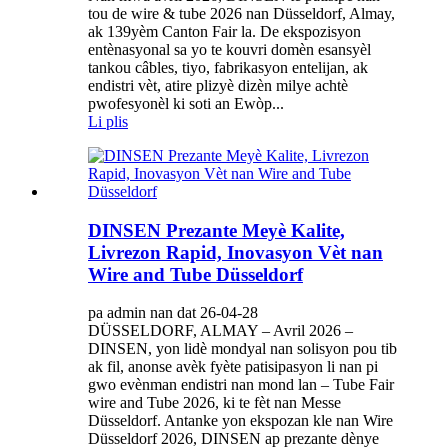
tou de wire & tube 2026 nan Düsseldorf, Almay,
ak 139yèm Canton Fair la. De ekspozisyon
entènasyonal sa yo te kouvri domèn esansyèl
tankou câbles, tiyo, fabrikasyon entelijan, ak
endistri vèt, atire plizyè dizèn milye achtè
pwofesyonèl ki soti an Ewòp...
Li plis
DINSEN Prezante Meyè Kalite,
Livrezon Rapid, Inovasyon Vèt nan
Wire and Tube Düsseldorf
pa admin nan dat 26-04-28
DÜSSELDORF, ALMAY – Avril 2026 –
DINSEN, yon lidè mondyal nan solisyon pou tib
ak fil, anonse avèk fyète patisipasyon li nan pi
gwo evènman endistri nan mond lan – Tube Fair
wire and Tube 2026, ki te fèt nan Messe
Düsseldorf. Antanke yon ekspozan kle nan Wire
Düsseldorf 2026, DINSEN ap prezante dènye