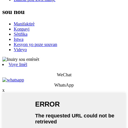
sou nou
Manifaktirè
Konpayi
Sètifika
Istwa
Kesyon yo poze souvan
Videyo
Voye Imèl
WeChat
WhatsApp
x