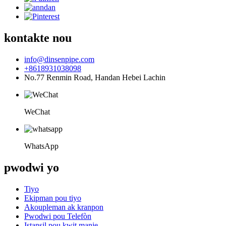
kontakte nou
info@dinsenpipe.com
+8618931038098
No.77 Renmin Road, Handan Hebei Lachin
WeChat
WhatsApp
pwodwi yo
Tiyo
Ekipman pou tiyo
Akoupleman ak kranpon
Pwodwi pou Telefòn
Istansil pou kwit manje