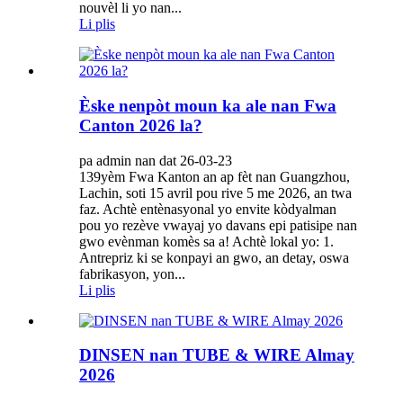
nouvèl li yo nan...
Li plis
Èske nenpòt moun ka ale nan Fwa
Canton 2026 la?
pa admin nan dat 26-03-23
139yèm Fwa Kanton an ap fèt nan Guangzhou,
Lachin, soti 15 avril pou rive 5 me 2026, an twa
faz. Achtè entènasyonal yo envite kòdyalman
pou yo rezève vwayaj yo davans epi patisipe nan
gwo evènman komès sa a! Achtè lokal yo: 1.
Antrepriz ki se konpayi an gwo, an detay, oswa
fabrikasyon, yon...
Li plis
DINSEN nan TUBE & WIRE Almay
2026