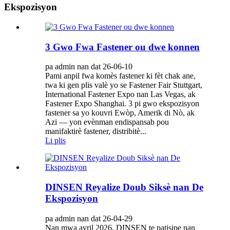
Ekspozisyon
3 Gwo Fwa Fastener ou dwe konnen
pa admin nan dat 26-06-10
Pami anpil fwa komès fastener ki fèt chak ane,
twa ki gen plis valè yo se Fastener Fair Stuttgart,
International Fastener Expo nan Las Vegas, ak
Fastener Expo Shanghai. 3 pi gwo ekspozisyon
fastener sa yo kouvri Ewòp, Amerik di Nò, ak
Azi — yon evènman endispansab pou
manifaktirè fastener, distribitè...
Li plis
DINSEN Reyalize Doub Siksè nan De
Ekspozisyon
pa admin nan dat 26-04-29
Nan mwa avril 2026, DINSEN te patisipe nan