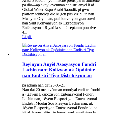
Arabi Saoudit—yon mache prensipal ki alimenté
pa dlo—ap akeyi evènman endistri anyèl li a!
Global Water Expo Arabi Saoudit, pi gwo
platfòm teknoloji dlo ki gen plis vizibilite nan
Mwayen Oryan an, pral louvri yon gran ouvri
nan Sant Konvansyon ak Ekspozisyon
Entènasyonal Riyad la soti 2 septanm pou rive
4...
Li plis
Reyinyon Anyèl Asosyasyon Fondri
Lachin nan: Kolizyon ak Opòtinite
nan Endistri Tiyo Distribisyon an
pa admin nan dat 25-05-21
Nan dat 20 me, evènman mondyal endistri fondri
a - 23yèm Ekspozisyon Entènasyonal Fondri
Lachin nan, 18yèm Ekspozisyon Entènasyonal
Endistri Moulaj Sou Presyon Lachin nan, ak
18yèm Ekspozisyon Entènasyonal Fondri ki pa
Fè ak Espesyalite - te louvri avèk anpil grandè