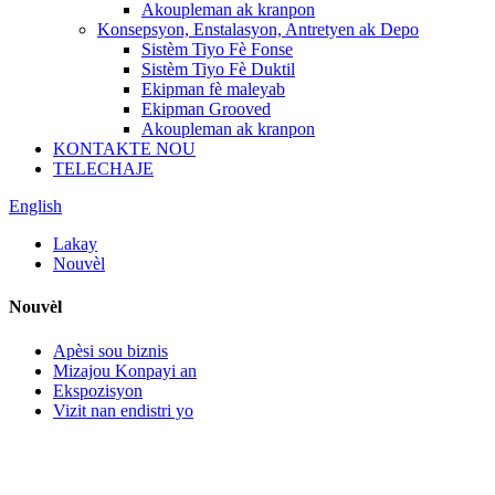
Akoupleman ak kranpon
Konsepsyon, Enstalasyon, Antretyen ak Depo
Sistèm Tiyo Fè Fonse
Sistèm Tiyo Fè Duktil
Ekipman fè maleyab
Ekipman Grooved
Akoupleman ak kranpon
KONTAKTE NOU
TELECHAJE
English
Lakay
Nouvèl
Nouvèl
Apèsi sou biznis
Mizajou Konpayi an
Ekspozisyon
Vizit nan endistri yo