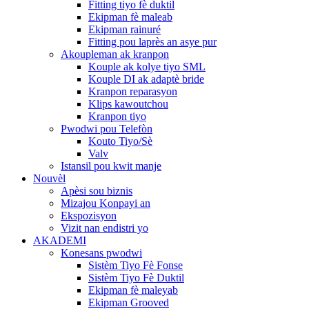
Fitting tiyo fè duktil
Ekipman fè maleab
Ekipman rainuré
Fitting pou laprès an asye pur
Akoupleman ak kranpon
Kouple ak kolye tiyo SML
Kouple DI ak adaptè bride
Kranpon reparasyon
Klips kawoutchou
Kranpon tiyo
Pwodwi pou Telefòn
Kouto Tiyo/Sè
Valv
Istansil pou kwit manje
Nouvèl
Apèsi sou biznis
Mizajou Konpayi an
Ekspozisyon
Vizit nan endistri yo
AKADEMI
Konesans pwodwi
Sistèm Tiyo Fè Fonse
Sistèm Tiyo Fè Duktil
Ekipman fè maleyab
Ekipman Grooved