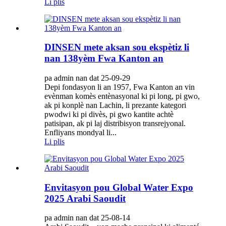
Li plis
DINSEN mete aksan sou ekspètiz li
nan 138yèm Fwa Kanton an
pa admin nan dat 25-09-29
Depi fondasyon li an 1957, Fwa Kanton an vin
evènman komès entènasyonal ki pi long, pi gwo,
ak pi konplè nan Lachin, li prezante kategori
pwodwi ki pi divès, pi gwo kantite achtè
patisipan, ak pi laj distribisyon transrejyonal.
Enfliyans mondyal li...
Li plis
Envitasyon pou Global Water Expo
2025 Arabi Saoudit
pa admin nan dat 25-08-14