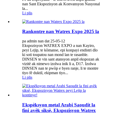
nan Sant Ekspozisyon ak Konvansyon Nasyonal
la...
Li plis
Rankontre nan Watrex Expo 2025 la
pa admin nan dat 25-05-12
Ekspozisyon WATREX EXPO a nan Kayiro,
peyi Lejip, te kòmanse, epi konpayi endistri dlo
ki soti toupatou nan mond lan te rasanble.
DINSEN te vin sant atansyon anpil ekspozan ak
vizitè ak nimewo izolwa inik li a, D17. Izolwa
DINSEN nan te pwòp e byen ranje, li te montre
tiyo fè duktil, ekipman tiyo...
Li plis
Ekspèksyon metal Arabi Saoudit la
fini avèk siksè, Ekspozisyon Watrex