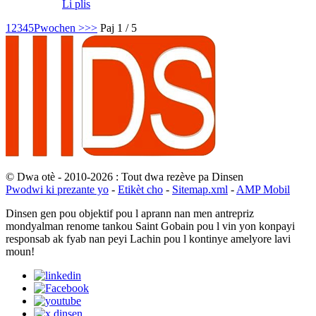
Li plis
1
2
3
4
5
Pwochen >
>>
Paj 1 / 5
© Dwa otè - 2010-2026 : Tout dwa rezève pa Dinsen
Pwodwi ki prezante yo
-
Etikèt cho
-
Sitemap.xml
-
AMP Mobil
Dinsen gen pou objektif pou l aprann nan men antrepriz
mondyalman renome tankou Saint Gobain pou l vin yon konpayi
responsab ak fyab nan peyi Lachin pou l kontinye amelyore lavi
moun!