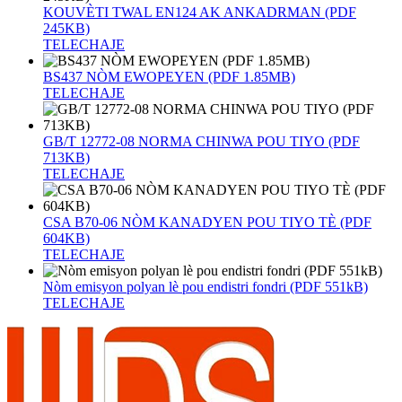
KOUVÈTI TWAL EN124 AK ANKADRMAN (PDF
245KB)
TELECHAJE
BS437 NÒM EWOPEYEN (PDF 1.85MB)
TELECHAJE
GB/T 12772-08 NORMA CHINWA POU TIYO (PDF
713KB)
TELECHAJE
CSA B70-06 NÒM KANADYEN POU TIYO TÈ (PDF
604KB)
TELECHAJE
Nòm emisyon polyan lè pou endistri fondri (PDF 551kB)
TELECHAJE