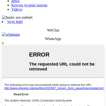
Istwa
Kesyon yo poze souvan
Videyo
Voye Imèl
WeChat
WhatsApp
x