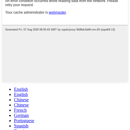
English
English
Chinese
Chinese
French
German
Portuguese
Spanish