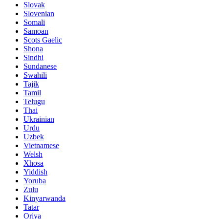
Slovak
Slovenian
Somali
Samoan
Scots Gaelic
Shona
Sindhi
Sundanese
Swahili
Tajik
Tamil
Telugu
Thai
Ukrainian
Urdu
Uzbek
Vietnamese
Welsh
Xhosa
Yiddish
Yoruba
Zulu
Kinyarwanda
Tatar
Oriya