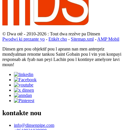
© Dwa otè - 2010-2026 : Tout dwa rezève pa Dinsen
Pwodwi ki prezante yo
-
Etikèt cho
-
Sitemap.xml
-
AMP Mobil
Dinsen gen pou objektif pou l aprann nan men antrepriz
mondyalman renome tankou Saint Gobain pou l vin yon konpayi
responsab ak fyab nan peyi Lachin pou l kontinye amelyore lavi
moun!
kontakte nou
info@dinsenpipe.com