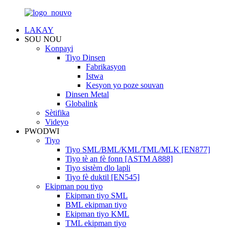
LAKAY
SOU NOU
Konpayi
Tiyo Dinsen
Fabrikasyon
Istwa
Kesyon yo poze souvan
Dinsen Metal
Globalink
Sètifika
Videyo
PWODWI
Tiyo
Tiyo SML/BML/KML/TML/MLK [EN877]
Tiyo tè an fè fonn [ASTM A888]
Tiyo sistèm dlo lapli
Tiyo fè duktil [EN545]
Ekipman pou tiyo
Ekipman tiyo SML
BML ekipman tiyo
Ekipman tiyo KML
TML ekipman tiyo