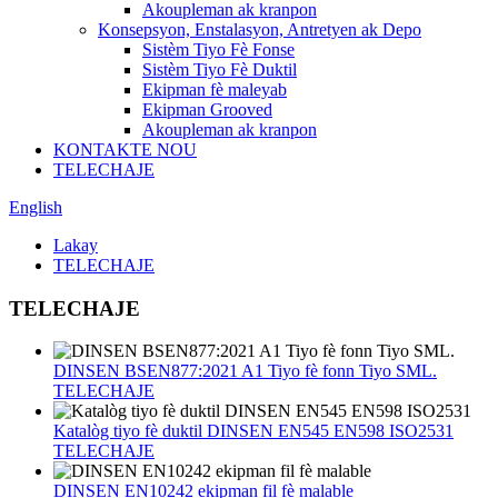
Akoupleman ak kranpon
Konsepsyon, Enstalasyon, Antretyen ak Depo
Sistèm Tiyo Fè Fonse
Sistèm Tiyo Fè Duktil
Ekipman fè maleyab
Ekipman Grooved
Akoupleman ak kranpon
KONTAKTE NOU
TELECHAJE
English
Lakay
TELECHAJE
TELECHAJE
DINSEN BSEN877:2021 A1 Tiyo fè fonn Tiyo SML.
TELECHAJE
Katalòg tiyo fè duktil DINSEN EN545 EN598 ISO2531
TELECHAJE
DINSEN EN10242 ekipman fil fè malable