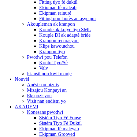
Fitting tiyo fè duktil
Ekipman fè maleab
Ekipman rainuré
Fitting pou laprès an asye pur
Akoupleman ak kranpon
Kouple ak kolye tiyo SML
Kouple DI ak adaptè bride
Kranpon reparasyon
Klips kawoutchou
Kranpon tiyo
Pwodwi pou Telefòn
Kouto Tiyo/Sè
Valv
Istansil pou kwit manje
Nouvèl
Apèsi sou biznis
Mizajou Konpayi an
Ekspozisyon
Vizit nan endistri yo
AKADEMI
Konesans pwodwi
Sistèm Tiyo Fè Fonse
Sistèm Tiyo Fè Duktil
Ekipman fè maleyab
Ekipman Grooved