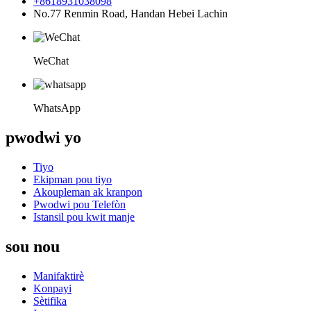
+8618931038098
No.77 Renmin Road, Handan Hebei Lachin
WeChat
WhatsApp
pwodwi yo
Tiyo
Ekipman pou tiyo
Akoupleman ak kranpon
Pwodwi pou Telefòn
Istansil pou kwit manje
sou nou
Manifaktirè
Konpayi
Sètifika