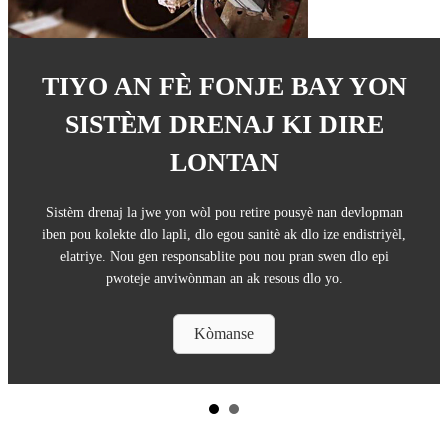
TIYO AN FÈ FONJE BAY YON
SISTÈM DRENAJ KI DIRE
LONTAN
Sistèm drenaj la jwe yon wòl pou retire pousyè nan devlopman
iben pou kolekte dlo lapli, dlo egou sanitè ak dlo ize endistriyèl,
elatriye. Nou gen responsablite pou nou pran swen dlo epi
pwoteje anviwònman an ak resous dlo yo.
Kòmanse