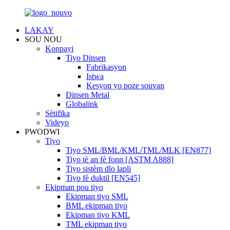
LAKAY
SOU NOU
Konpayi
Tiyo Dinsen
Fabrikasyon
Istwa
Kesyon yo poze souvan
Dinsen Metal
Globalink
Sètifika
Videyo
PWODWI
Tiyo
Tiyo SML/BML/KML/TML/MLK [EN877]
Tiyo tè an fè fonn [ASTM A888]
Tiyo sistèm dlo lapli
Tiyo fè duktil [EN545]
Ekipman pou tiyo
Ekipman tiyo SML
BML ekipman tiyo
Ekipman tiyo KML
TML ekipman tiyo