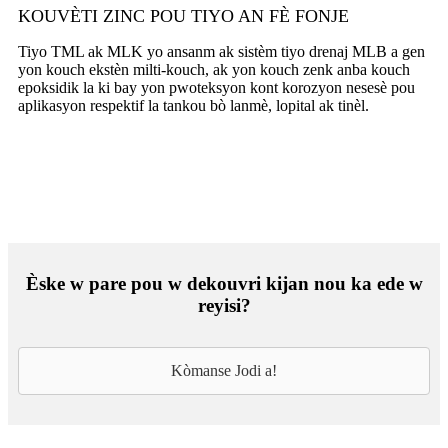
KOUVÈTI ZINC POU TIYO AN FÈ FONJE
Tiyo TML ak MLK yo ansanm ak sistèm tiyo drenaj MLB a gen
yon kouch ekstèn milti-kouch, ak yon kouch zenk anba kouch
epoksidik la ki bay yon pwoteksyon kont korozyon nesesè pou
aplikasyon respektif la tankou bò lanmè, lopital ak tinèl.
Èske w pare pou w dekouvri kijan nou ka ede w
reyisi?
Kòmanse Jodi a!