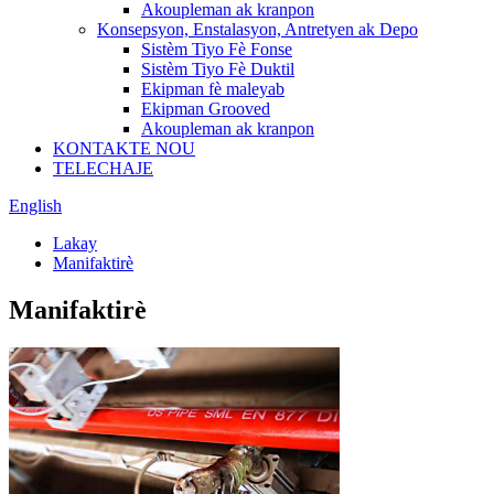
Akoupleman ak kranpon
Konsepsyon, Enstalasyon, Antretyen ak Depo
Sistèm Tiyo Fè Fonse
Sistèm Tiyo Fè Duktil
Ekipman fè maleyab
Ekipman Grooved
Akoupleman ak kranpon
KONTAKTE NOU
TELECHAJE
English
Lakay
Manifaktirè
Manifaktirè