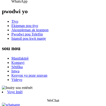
WhatsApp
pwodwi yo
Tiyo
Ekipman pou tiyo
Akoupleman ak kranpon
Pwodwi pou Telefòn
Istansil pou kwit manje
sou nou
Manifaktirè
Konpayi
Sètifika
Istwa
Kesyon yo poze souvan
Videyo
Voye Imèl
WeChat