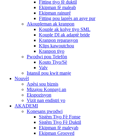
Fitting tiyo fè duktil
Ekipman fè maleab
Ekipman rainuré
Fitting pou laprès an asye pur
Akoupleman ak kranpon
Kouple ak kolye tiyo SML
Kouple DI ak adaptè bride
Kranpon reparasyon
Klips kawoutchou
Kranpon tiyo
Pwodwi pou Telefòn
Kouto Tiyo/Sè
Valv
Istansil pou kwit manje
Nouvèl
Apèsi sou biznis
Mizajou Konpayi an
Ekspozisyon
Vizit nan endistri yo
AKADEMI
Konesans pwodwi
Sistèm Tiyo Fè Fonse
Sistèm Tiyo Fè Duktil
Ekipman fè maleyab
Ekipman Grooved