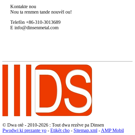
Kontakte nou
Nou ta renmen tande nouvèl ou!
Telefòn +86-310-3013689
E info@dinsenmetal.com
© Dwa otè - 2010-2026 : Tout dwa rezève pa Dinsen
Pwodwi ki prezante yo
-
Etikèt cho
-
Sitemap.xml
-
AMP Mobil