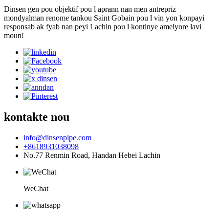
Dinsen gen pou objektif pou l aprann nan men antrepriz
mondyalman renome tankou Saint Gobain pou l vin yon konpayi
responsab ak fyab nan peyi Lachin pou l kontinye amelyore lavi
moun!
kontakte nou
info@dinsenpipe.com
+8618931038098
No.77 Renmin Road, Handan Hebei Lachin
WeChat