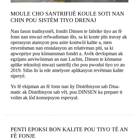
MOULE CHO SANTRIFIJÈ KOULE SOTI NAN
CHIN POU SISTÈM TIYO DRENAJ
Nan fason tradisyonèl, fondri Dinsen te fabrike tiyo an fè
fonn nan mwazi refwadisman dlo, sa ki koute plis travay ak
operasyon atansyon pou asire kontwòl kalite a, men
envestisman nan enstalasyon an relativman piti, sa ki
apwopriye pou kòmansman fondri a. Avèk devlopman ak
egzijans anviwònman an nan Lachin, Dinsen te kòmanse
aplike teknoloji mwazi santrifij cho pou pwodui tiyo yo an
2019. Sifas lis la ede amelyore aplikasyon revètman kalite
siperyè.
Yo fè ekipman an fè fonn nan liy Distribisyon sab Disa-
matic ak Distribisyon sab vèt, pou DINSEN ka prepare ti
volim ak lòd konsepsyon espesyal.
PENTI EPOKSI BON KALITE POU TIYO TÈ AN
FÈ FONJE