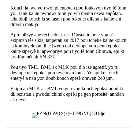
Kouch la jwe yon wòl pi enpòtan pou fonksyon tiyo fè fonn
yo. Tank kalite pwodwi fonn yo vin menm oswa enpòtan,
teknoloji kouch la se fason pou rekonèt diferans kalite ant
diferan mak yo.
Apre plizyè ane rechèch ak tès, Dinsen te pote yon sèl
ekipman tès siklaj tanperati an 2017 pou tcheke kalite kouch
la kontinyèlman, li te jwenn epi devlope yon penti epoksi
kalite siperyè ki apwopriye pou tiyo fè fonn Chinwa, epi ki
konfòm nèt ak EN 877.
Pou tiyo TML, BML ak MLK pou dlo ize agresif, yo te
devlope nèt epoksi pou revètman lou a. Yo aplike kouch
enteryè a nan yon doub kouch epesè omwen 240 µm.
Ekipman MLK ak BML yo gen yon kouch epoksi poud ki
di, rezistan a pwodui chimik epi ki pa gen porositë, anndan
ak deyò.