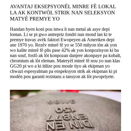
AVANTAJ EKSEPSYONÈL MINRE FÈ LOKAL
LA AK KONTWÒL STRIK NAN SELEKSYON
MATYÈ PREMYE YO
Handan byen koni pou istwa li nan metal ak asye depi
lontan. Li se pi gwo antrepriz fondri nan mond lan ki te
premye travay avèk faktori Ewopeyen ak Ameriken depi
ane 1970 yo. Rezèv minrè fè yo se 550 milyon tòn ak yon
wo kalite minrè fè plis pase 42% ak yon konpozisyon ki ba
nan souf, fosfò ak lòt konpozan danjere akonpaye pa kobalt,
chromium ak lòt eleman. Materyèl minrè fè nou yo nan klas
GG20 pi wo a ki itilize pou moule tiyo ak ekipman yo
chwazi espesyalman pa enspeksyon strik ak ekipman ki pi
modèn pou garanti rezistans a tansyon ak lòt pwopriyete.