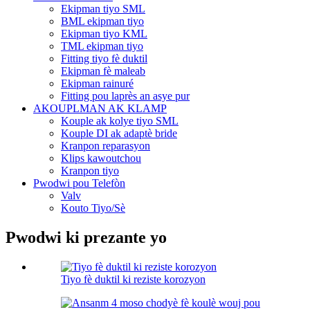
Ekipman tiyo SML
BML ekipman tiyo
Ekipman tiyo KML
TML ekipman tiyo
Fitting tiyo fè duktil
Ekipman fè maleab
Ekipman rainuré
Fitting pou laprès an asye pur
AKOUPLMAN AK KLAMP
Kouple ak kolye tiyo SML
Kouple DI ak adaptè bride
Kranpon reparasyon
Klips kawoutchou
Kranpon tiyo
Pwodwi pou Telefòn
Valv
Kouto Tiyo/Sè
Pwodwi ki prezante yo
Tiyo fè duktil ki reziste korozyon