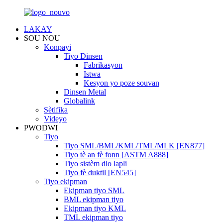
LAKAY
SOU NOU
Konpayi
Tiyo Dinsen
Fabrikasyon
Istwa
Kesyon yo poze souvan
Dinsen Metal
Globalink
Sètifika
Videyo
PWODWI
Tiyo
Tiyo SML/BML/KML/TML/MLK [EN877]
Tiyo tè an fè fonn [ASTM A888]
Tiyo sistèm dlo lapli
Tiyo fè duktil [EN545]
Tiyo ekipman
Ekipman tiyo SML
BML ekipman tiyo
Ekipman tiyo KML
TML ekipman tiyo