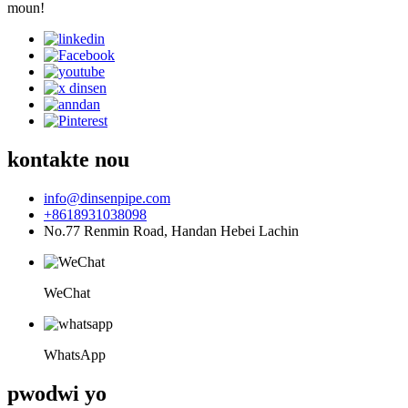
moun!
kontakte nou
info@dinsenpipe.com
+8618931038098
No.77 Renmin Road, Handan Hebei Lachin
WeChat
WhatsApp
pwodwi yo