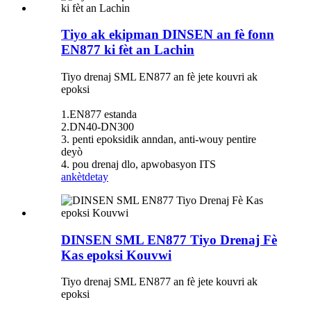
Tiyo ak ekipman DINSEN an fè fonn
EN877 ki fèt an Lachin
Tiyo drenaj SML EN877 an fè jete kouvri ak
epoksi
1.EN877 estanda
2.DN40-DN300
3. penti epoksidik anndan, anti-wouy pentire
deyò
4. pou drenaj dlo, apwobasyon ITS
ankèt
detay
DINSEN SML EN877 Tiyo Drenaj Fè
Kas epoksi Kouvwi
Tiyo drenaj SML EN877 an fè jete kouvri ak
epoksi