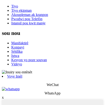
Tiyo
Tiyo ekipman
Akoupleman ak kranpon
Pwodwi pou Telefòn
Istansil pou kwit manje
sou nou
Manifaktirè
Konpayi
Sètifika
Istwa
Kesyon yo poze souvan
Videyo
Voye Imèl
WeChat
WhatsApp
x