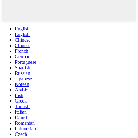
English
English
Chinese
Chinese
French
German
Portuguese
Spanish
Russian
Japanese
Korean
Arabic
Irish
Greek
Turkish
Italian
Danish
Romanian
Indonesian
Czech