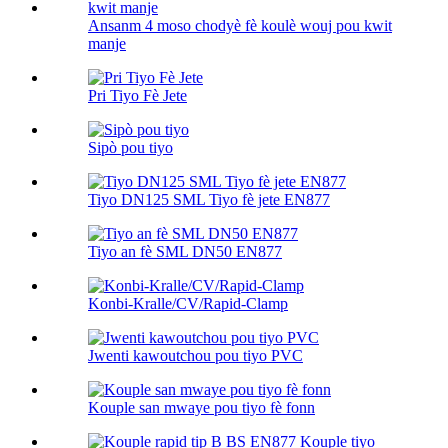
Ansanm 4 moso chodyè fè koulè wouj pou kwit
manje
Pri Tiyo Fè Jete
Sipò pou tiyo
Tiyo DN125 SML Tiyo fè jete EN877
Tiyo an fè SML DN50 EN877
Konbi-Kralle/CV/Rapid-Clamp
Jwenti kawoutchou pou tiyo PVC
Kouple san mwaye pou tiyo fè fonn