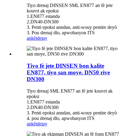
Tiyo drenaj DINSEN SML EN877 an fè jete
kouvri ak epoksi
1.EN877 estanda
2.DN40-DN300
3. Penti epoksi anndan, anti-wouy pentire deyò
3. Pou drenaj dlo, apwobasyon ITS
ankèt
detay
Tiyo fè jete DINSEN bon kalite
EN877, tiyo san moye, DN50 rive
DN300
Tiyo drenaj SML EN877 an fè jete kouvri ak
epoksi
1.EN877 estanda
2.DN40-DN300
3. Penti epoksi anndan, anti-wouy pentire deyò
4. pou drenaj dlo, apwobasyon ITS
ankèt
detay