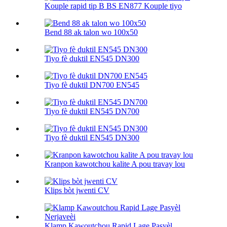
Kouple rapid tip B BS EN877 Kouple tiyo
Bend 88 ak talon wo 100х50
Tiyo fè duktil EN545 DN300
Tiyo fè duktil DN700 EN545
Tiyo fè duktil EN545 DN700
Tiyo fè duktil EN545 DN300
Kranpon kawotchou kalite A pou travay lou
Klips bòt jwenti CV
Klamp Kawoutchou Rapid Lage Pasyèl