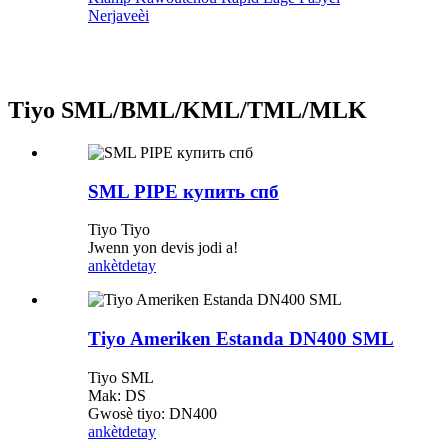
Nerjaveèi
Tiyo SML/BML/KML/TML/MLK
SML PIPE купить спб​
Tiyo Tiyo
Jwenn yon devis jodi a!
ankèt
detay
Tiyo Ameriken Estanda DN400 SML
Tiyo SML
Mak: DS
Gwosè tiyo: DN400
ankèt
detay