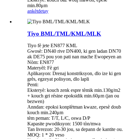
min.80μm
ankèt
detay
Tiyo BML/TML/KML/MLK
Tiyo fè jete EN877 KML
Gwosè: DN40 rive DN400, ki gen ladan DN70
ak DE75 pou yon pati nan mache Ewopeyen an
Nòm: EN877
Materyèl: Fè gri
Aplikasyon: Drenaj konstriksyon, dlo ize ki gen
grès, egzeyat polisyon, dlo lapli
Penti:
Eksteryè: kouch zenk espre tèmik min.130g/m2
+ kouch gri résine epoksidik min.60μm (jan ou
bezwen)
Anndan: epoksi konplètman kwaze, epesè doub
kouch min.240μm
tèm peman: T/T, L/C, oswa D/P
Kapasite pwodiksyon: 1500 tòn/mwa
Tan livrezon: 20-30 jou, sa depann de kantite ou.
MOQ: 1 * 20 veso