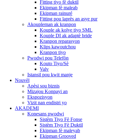
Fitting tiyo fè duktil
Ekipman fè maleab
Ekipman rainuré
Fitting pou laprès an asye pur
Akoupleman ak kranpon
Kouple ak kolye tiyo SML
Kouple DI ak adaptè bride
Kranpon reparasyon
Klips kawoutchou
Kranpon tiyo
Pwodwi pou Telefòn
Kouto Tiyo/Sè
Valv
Istansil pou kwit manje
Nouvèl
Apèsi sou biznis
Mizajou Konpayi an
Ekspozisyon
Vizit nan endistri yo
AKADEMI
Konesans pwodwi
Sistèm Tiyo Fè Fonse
Sistèm Tiyo Fè Duktil
Ekipman fè maleyab
Ekipman Grooved