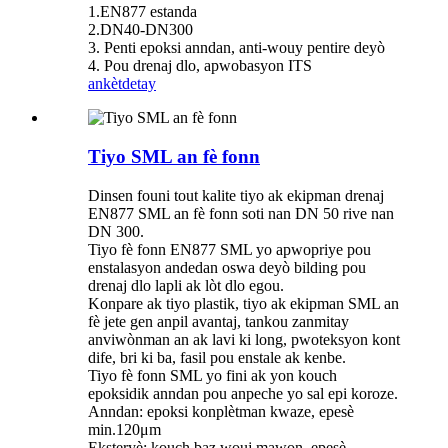
1.EN877 estanda
2.DN40-DN300
3. Penti epoksi anndan, anti-wouy pentire deyò
4. Pou drenaj dlo, apwobasyon ITS
ankèt
detay
Tiyo SML an fè fonn
Dinsen founi tout kalite tiyo ak ekipman drenaj
EN877 SML an fè fonn soti nan DN 50 rive nan
DN 300.
Tiyo fè fonn EN877 SML yo apwopriye pou
enstalasyon andedan oswa deyò bilding pou
drenaj dlo lapli ak lòt dlo egou.
Konpare ak tiyo plastik, tiyo ak ekipman SML an
fè jete gen anpil avantaj, tankou zanmitay
anviwònman an ak lavi ki long, pwoteksyon kont
dife, bri ki ba, fasil pou enstale ak kenbe.
Tiyo fè fonn SML yo fini ak yon kouch
epoksidik anndan pou anpeche yo sal epi koroze.
Anndan: epoksi konplètman kwaze, epesè
min.120μm
Eksteryè: kouch baz wouj mawon, epesè