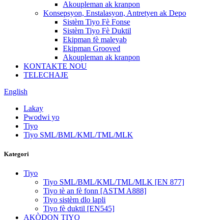
Akoupleman ak kranpon
Konsepsyon, Enstalasyon, Antretyen ak Depo
Sistèm Tiyo Fè Fonse
Sistèm Tiyo Fè Duktil
Ekipman fè maleyab
Ekipman Grooved
Akoupleman ak kranpon
KONTAKTE NOU
TELECHAJE
English
Lakay
Pwodwi yo
Tiyo
Tiyo SML/BML/KML/TML/MLK
Kategori
Tiyo
Tiyo SML/BML/KML/TML/MLK [EN 877]
Tiyo tè an fè fonn [ASTM A888]
Tiyo sistèm dlo lapli
Tiyo fè duktil [EN545]
AKÒDON TIYO