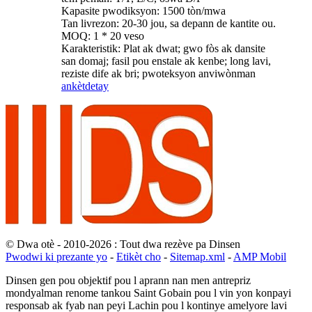
Kapasite pwodiksyon: 1500 tòn/mwa
Tan livrezon: 20-30 jou, sa depann de kantite ou.
MOQ: 1 * 20 veso
Karakteristik: Plat ak dwat; gwo fòs ak dansite
san domaj; fasil pou enstale ak kenbe; long lavi,
reziste dife ak bri; pwoteksyon anviwònman
ankèt
detay
© Dwa otè - 2010-2026 : Tout dwa rezève pa Dinsen
Pwodwi ki prezante yo
-
Etikèt cho
-
Sitemap.xml
-
AMP Mobil
Dinsen gen pou objektif pou l aprann nan men antrepriz
mondyalman renome tankou Saint Gobain pou l vin yon konpayi
responsab ak fyab nan peyi Lachin pou l kontinye amelyore lavi