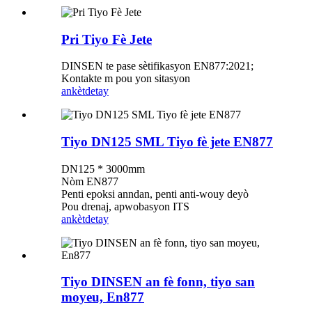
Pri Tiyo Fè Jete
DINSEN te pase sètifikasyon EN877:2021;
Kontakte m pou yon sitasyon
ankèt
detay
Tiyo DN125 SML Tiyo fè jete EN877
DN125 * 3000mm
Nòm EN877
Penti epoksi anndan, penti anti-wouy deyò
Pou drenaj, apwobasyon ITS
ankèt
detay
Tiyo DINSEN an fè fonn, tiyo san
moyeu, En877