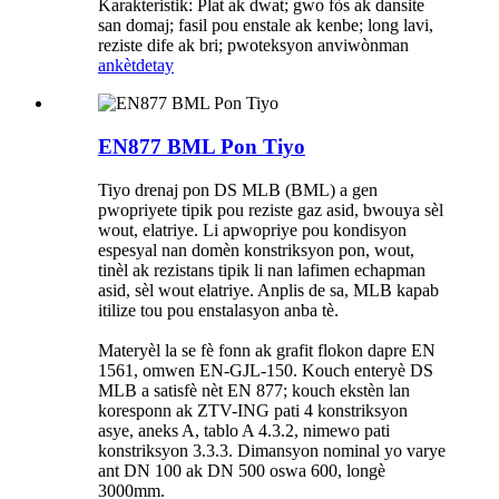
Karakteristik: Plat ak dwat; gwo fòs ak dansite
san domaj; fasil pou enstale ak kenbe; long lavi,
reziste dife ak bri; pwoteksyon anviwònman
ankèt
detay
EN877 BML Pon Tiyo
Tiyo drenaj pon DS MLB (BML) a gen
pwopriyete tipik pou reziste gaz asid, bwouya sèl
wout, elatriye. Li apwopriye pou kondisyon
espesyal nan domèn konstriksyon pon, wout,
tinèl ak rezistans tipik li nan lafimen echapman
asid, sèl wout elatriye. Anplis de sa, MLB kapab
itilize tou pou enstalasyon anba tè.
Materyèl la se fè fonn ak grafit flokon dapre EN
1561, omwen EN-GJL-150. Kouch enteryè DS
MLB a satisfè nèt EN 877; kouch ekstèn lan
koresponn ak ZTV-ING pati 4 konstriksyon
asye, aneks A, tablo A 4.3.2, nimewo pati
konstriksyon 3.3.3. Dimansyon nominal yo varye
ant DN 100 ak DN 500 oswa 600, longè
3000mm.