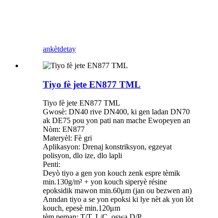
ankèt
detay
Tiyo fè jete EN877 TML
Tiyo fè jete EN877 TML
Gwosè: DN40 rive DN400, ki gen ladan DN70
ak DE75 pou yon pati nan mache Ewopeyen an
Nòm: EN877
Materyèl: Fè gri
Aplikasyon: Drenaj konstriksyon, egzeyat
polisyon, dlo ize, dlo lapli
Penti:
Deyò tiyo a gen yon kouch zenk espre tèmik
min.130g/m² + yon kouch siperyè résine
epoksidik mawon min.60μm (jan ou bezwen an)
Anndan tiyo a se yon epoksi ki lye nèt ak yon lòt
kouch, epesè min.120μm
tèm peman: T/T, L/C, oswa D/P