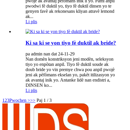
pwojè ak avantaj pèfòmans inik li yo. Pami anpil
pwodwi fè duktil yo, tiyo fè duktil dinsen yo te
genyen favè ak rekonesans kliyan atravè lemond
ak...
Li plis
Ki sa ki se yon tiyo fè duktil ak bride?
pa admin nan dat 24-11-29
Nan domèn konstriksyon jeni modèn, seleksyon
tiyo yo enpòtan anpil. Tiyo fè duktil soude ak
doub bride yo vin premye chwa pou anpil pwojè
jeni ak pèfòmans ekselan yo, pakèt itilizasyon yo
ak avantaj inik yo. Antanke lidè nan endistri a,
DINSEN ko...
Li plis
1
2
3
Pwochen >
>>
Paj 1 / 3