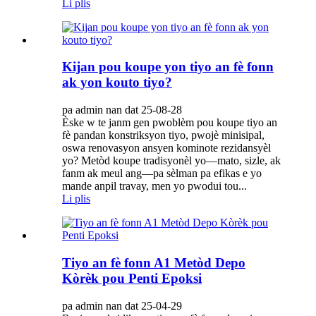
Li plis
Kijan pou koupe yon tiyo an fè fonn
ak yon kouto tiyo?
pa admin nan dat 25-08-28
Èske w te janm gen pwoblèm pou koupe tiyo an
fè pandan konstriksyon tiyo, pwojè minisipal,
oswa renovasyon ansyen kominote rezidansyèl
yo? Metòd koupe tradisyonèl yo—mato, sizle, ak
fanm ak meul ang—pa sèlman pa efikas e yo
mande anpil travay, men yo pwodui tou...
Li plis
Tiyo an fè fonn A1 Metòd Depo
Kòrèk pou Penti Epoksi
pa admin nan dat 25-04-29