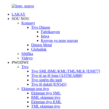
LAKAY
SOU NOU
Konpayi
Tiyo Dinsen
Fabrikasyon
Istwa
Kesyon yo poze souvan
Dinsen Metal
Globalink
Sètifika
Videyo
PWODWI
Tiyo
Tiyo SML/BML/KML/TML/MLK [EN877]
Tiyo tè an fè fonn [ASTM A888]
Tiyo sistèm dlo lapli
Tiyo fè duktil [EN545]
Ekipman pou tiyo
Ekipman tiyo SML
BML ekipman tiyo
Ekipman tiyo KML
TML ekipman tiyo