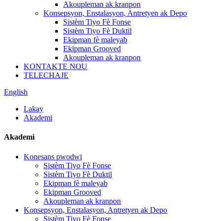
Akoupleman ak kranpon
Konsepsyon, Enstalasyon, Antretyen ak Depo
Sistèm Tiyo Fè Fonse
Sistèm Tiyo Fè Duktil
Ekipman fè maleyab
Ekipman Grooved
Akoupleman ak kranpon
KONTAKTE NOU
TELECHAJE
English
Lakay
Akademi
Akademi
Konesans pwodwi
Sistèm Tiyo Fè Fonse
Sistèm Tiyo Fè Duktil
Ekipman fè maleyab
Ekipman Grooved
Akoupleman ak kranpon
Konsepsyon, Enstalasyon, Antretyen ak Depo
Sistèm Tiyo Fè Fonse