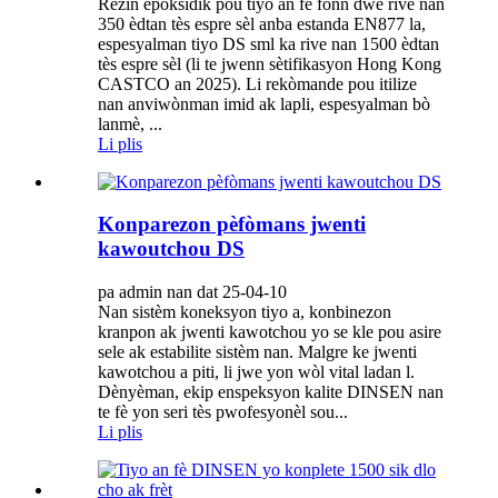
Rezin epoksidik pou tiyo an fè fonn dwe rive nan
350 èdtan tès espre sèl anba estanda EN877 la,
espesyalman tiyo DS sml ka rive nan 1500 èdtan
tès espre sèl (li te jwenn sètifikasyon Hong Kong
CASTCO an 2025). Li rekòmande pou itilize
nan anviwònman imid ak lapli, espesyalman bò
lanmè, ...
Li plis
Konparezon pèfòmans jwenti
kawoutchou DS
pa admin nan dat 25-04-10
Nan sistèm koneksyon tiyo a, konbinezon
kranpon ak jwenti kawotchou yo se kle pou asire
sele ak estabilite sistèm nan. Malgre ke jwenti
kawotchou a piti, li jwe yon wòl vital ladan l.
Dènyèman, ekip enspeksyon kalite DINSEN nan
te fè yon seri tès pwofesyonèl sou...
Li plis