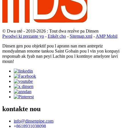
© Dwa otè - 2010-2026 : Tout dwa rezève pa Dinsen
Pwodwi ki prezante yo
-
Etikèt cho
-
Sitemap.xml
-
AMP Mobil
Dinsen gen pou objektif pou l aprann nan men antrepriz
mondyalman renome tankou Saint Gobain pou l vin yon konpayi
responsab ak fyab nan peyi Lachin pou l kontinye amelyore lavi
moun!
kontakte nou
info@dinsenpipe.com
+8618931038098