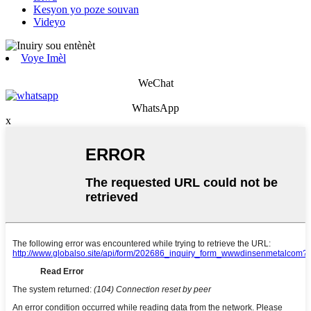
Kesyon yo poze souvan
Videyo
Voye Imèl
WeChat
WhatsApp
x