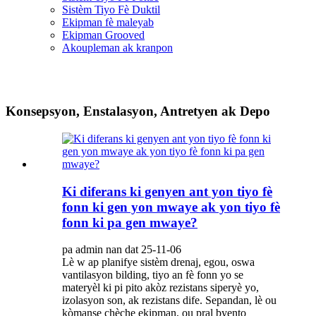
Sistèm Tiyo Fè Duktil
Ekipman fè maleyab
Ekipman Grooved
Akoupleman ak kranpon
Konsepsyon, Enstalasyon, Antretyen ak Depo
Ki diferans ki genyen ant yon tiyo fè
fonn ki gen yon mwaye ak yon tiyo fè
fonn ki pa gen mwaye?
pa admin nan dat 25-11-06
Lè w ap planifye sistèm drenaj, egou, oswa
vantilasyon bilding, tiyo an fè fonn yo se
materyèl ki pi pito akòz rezistans siperyè yo,
izolasyon son, ak rezistans dife. Sepandan, lè ou
kòmanse chèche ekipman, ou pral byento