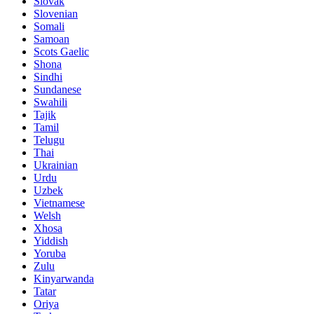
Slovak
Slovenian
Somali
Samoan
Scots Gaelic
Shona
Sindhi
Sundanese
Swahili
Tajik
Tamil
Telugu
Thai
Ukrainian
Urdu
Uzbek
Vietnamese
Welsh
Xhosa
Yiddish
Yoruba
Zulu
Kinyarwanda
Tatar
Oriya