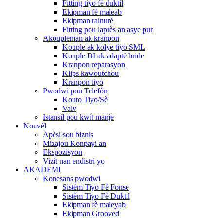
Fitting tiyo fè duktil
Ekipman fè maleab
Ekipman rainuré
Fitting pou laprès an asye pur
Akoupleman ak kranpon
Kouple ak kolye tiyo SML
Kouple DI ak adaptè bride
Kranpon reparasyon
Klips kawoutchou
Kranpon tiyo
Pwodwi pou Telefòn
Kouto Tiyo/Sè
Valv
Istansil pou kwit manje
Nouvèl
Apèsi sou biznis
Mizajou Konpayi an
Ekspozisyon
Vizit nan endistri yo
AKADEMI
Konesans pwodwi
Sistèm Tiyo Fè Fonse
Sistèm Tiyo Fè Duktil
Ekipman fè maleyab
Ekipman Grooved