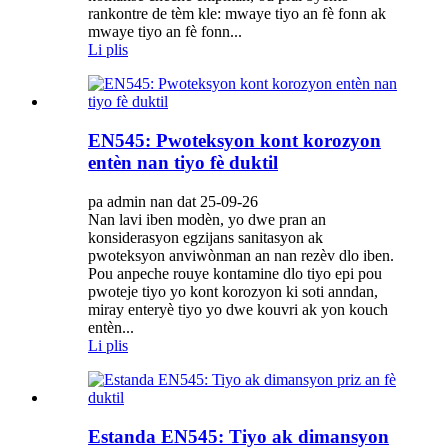
rankontre de tèm kle: mwaye tiyo an fè fonn ak
mwaye tiyo an fè fonn...
Li plis
EN545: Pwoteksyon kont korozyon
entèn nan tiyo fè duktil
pa admin nan dat 25-09-26
Nan lavi iben modèn, yo dwe pran an
konsiderasyon egzijans sanitasyon ak
pwoteksyon anviwònman an nan rezèv dlo iben.
Pou anpeche rouye kontamine dlo tiyo epi pou
pwoteje tiyo yo kont korozyon ki soti anndan,
miray enteryè tiyo yo dwe kouvri ak yon kouch
entèn...
Li plis
Estanda EN545: Tiyo ak dimansyon