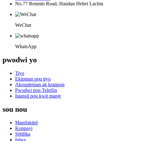
No.77 Renmin Road, Handan Hebei Lachin
WeChat
WhatsApp
pwodwi yo
Tiyo
Ekipman pou tiyo
Akoupleman ak kranpon
Pwodwi pou Telefòn
Istansil pou kwit manje
sou nou
Manifaktirè
Konpayi
Sètifika
Istwa