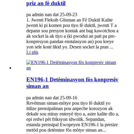
priz an fè duktil
pa admin nan dat 25-09-23
1. Jwenti Fleksib Glisman an Fè Duktil Kalite
jwenti ki pi komen pou tiyo fè duktil, jwenti T a
depann sou presyon kontak ant bag kawotchou a
ak socket la ak tiyo a (ki pwodui an pati pa pre-
konpresyon pandan enstalasyon an) pou kreye
yon sele kont likid yo. Desen socket la pran ...
Li plis
EN196-1 Detèminasyon fòs konpresiv
siman an
pa admin nan dat 25-09-16
Revètman siman-mòtye pou tiyo fè duktil yo
itilize prensipalman pou anpeche korozyon ak
dekale sou miray enteryè tiyo a, asire kalite dlo a,
epi redwi pèt friksyon idwolik. Sepandan,
estanda prensipal Ewopeyen EN196-1 la presize
metòd pou detèmine fòs mòtye siman an...