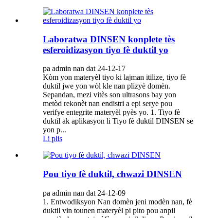
Laboratwa DINSEN konplete tès
esferoidizasyon tiyo fè duktil yo
pa admin nan dat 24-12-17
Kòm yon materyèl tiyo ki lajman itilize, tiyo fè
duktil jwe yon wòl kle nan plizyè domèn.
Sepandan, mezi vitès son ultrasons bay yon
metòd rekonèt nan endistri a epi serye pou
verifye entegrite materyèl pyès yo. 1. Tiyo fè
duktil ak aplikasyon li Tiyo fè duktil DINSEN se
yon p...
Li plis
Pou tiyo fè duktil, chwazi DINSEN
pa admin nan dat 24-12-09
1. Entwodiksyon Nan domèn jeni modèn nan, fè
duktil vin tounen materyèl pi pito pou anpil