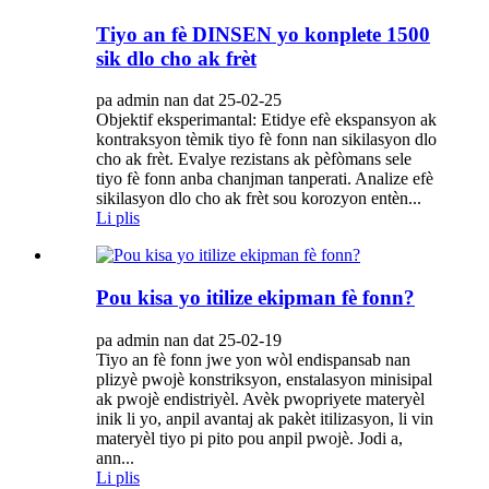
Tiyo an fè DINSEN yo konplete 1500
sik dlo cho ak frèt
pa admin nan dat 25-02-25
Objektif eksperimantal: Etidye efè ekspansyon ak
kontraksyon tèmik tiyo fè fonn nan sikilasyon dlo
cho ak frèt. Evalye rezistans ak pèfòmans sele
tiyo fè fonn anba chanjman tanperati. Analize efè
sikilasyon dlo cho ak frèt sou korozyon entèn...
Li plis
Pou kisa yo itilize ekipman fè fonn?
pa admin nan dat 25-02-19
Tiyo an fè fonn jwe yon wòl endispansab nan
plizyè pwojè konstriksyon, enstalasyon minisipal
ak pwojè endistriyèl. Avèk pwopriyete materyèl
inik li yo, anpil avantaj ak pakèt itilizasyon, li vin
materyèl tiyo pi pito pou anpil pwojè. Jodi a,
ann...
Li plis