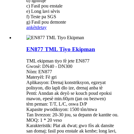
d) Ignifuje
c) Fasil pou enstale
e) Long lavi sèvis
f) Teste pa SGS
g) Fasil pou demonte
ankèt
detay
EN877 TML Tiyo Ekipman
TML ekipman tiyo fè jete EN877
Gwosè: DN40 - DN300
Nòm: EN877
Materyèl: Fè gri
Aplikasyon: Drenaj konstriksyon, egzeyat
polisyon, dlo lapli dlo ize, drenaj anba tè
Penti: Anndan ak deyò se kouch poud epoksi
mawon, epesè min.60μm (jan ou bezwen)
tèm peman: T/T, L/C, oswa D/P
Kapasite pwodiksyon: 1500 tòn/mwa
Tan livrezon: 20-30 jou, sa depann de kantite ou.
MOQ: 1 * 20 veso
Karakteristik: Plat ak dwat; gwo fòs ak dansite
san domaj; fasil pou enstale ak kenbe; long lavi,