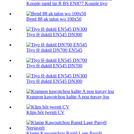
Kouple rapid tip B BS EN877 Kouple tiyo
Bend 88 ak talon wo 100х50
Tiyo fè duktil EN545 DN300
Tiyo fè duktil DN700 EN545
Tiyo fè duktil EN545 DN700
Tiyo fè duktil EN545 DN300
Kranpon kawotchou kalite A pou travay lou
Klips bòt jwenti CV
Klamp Kawoutchou Rapid Lage Pasyèl