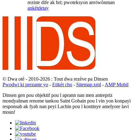
reziste dife ak bri; pwoteksyon anviwònman
ankèt
detay
© Dwa otè - 2010-2026 : Tout dwa rezève pa Dinsen
Pwodwi ki prezante yo
-
Etikèt cho
-
Sitemap.xml
-
AMP Mobil
Dinsen gen pou objektif pou l aprann nan men antrepriz
mondyalman renome tankou Saint Gobain pou l vin yon konpayi
responsab ak fyab nan peyi Lachin pou l kontinye amelyore lavi
moun!