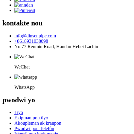
kontakte nou
info@dinsenpipe.com
+8618931038098
No.77 Renmin Road, Handan Hebei Lachin
WeChat
WhatsApp
pwodwi yo
Tiyo
Ekipman pou tiyo
Akoupleman ak kranpon
Pwodwi pou Telefòn
Istansil pou kwit manje