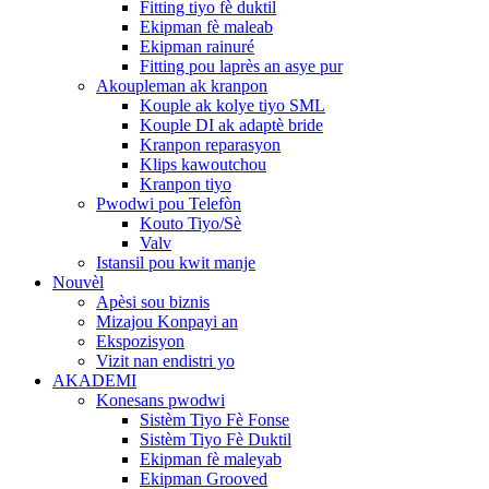
Fitting tiyo fè duktil
Ekipman fè maleab
Ekipman rainuré
Fitting pou laprès an asye pur
Akoupleman ak kranpon
Kouple ak kolye tiyo SML
Kouple DI ak adaptè bride
Kranpon reparasyon
Klips kawoutchou
Kranpon tiyo
Pwodwi pou Telefòn
Kouto Tiyo/Sè
Valv
Istansil pou kwit manje
Nouvèl
Apèsi sou biznis
Mizajou Konpayi an
Ekspozisyon
Vizit nan endistri yo
AKADEMI
Konesans pwodwi
Sistèm Tiyo Fè Fonse
Sistèm Tiyo Fè Duktil
Ekipman fè maleyab
Ekipman Grooved