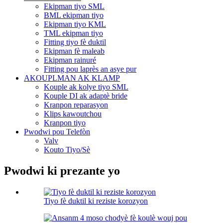
Ekipman tiyo SML
BML ekipman tiyo
Ekipman tiyo KML
TML ekipman tiyo
Fitting tiyo fè duktil
Ekipman fè maleab
Ekipman rainuré
Fitting pou laprès an asye pur
AKOUPLMAN AK KLAMP
Kouple ak kolye tiyo SML
Kouple DI ak adaptè bride
Kranpon reparasyon
Klips kawoutchou
Kranpon tiyo
Pwodwi pou Telefòn
Valv
Kouto Tiyo/Sè
Pwodwi ki prezante yo
Tiyo fè duktil ki reziste korozyon