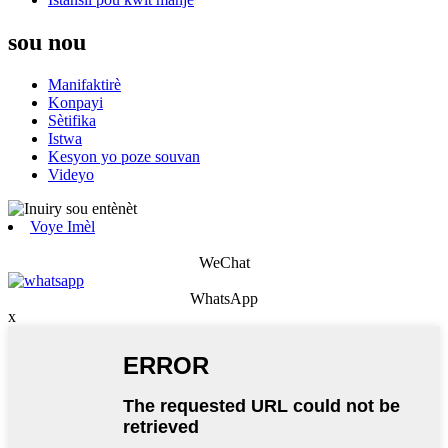
sou nou
Manifaktirè
Konpayi
Sètifika
Istwa
Kesyon yo poze souvan
Videyo
Voye Imèl
WeChat
WhatsApp
x