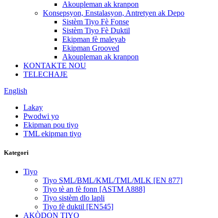
Akoupleman ak kranpon
Konsepsyon, Enstalasyon, Antretyen ak Depo
Sistèm Tiyo Fè Fonse
Sistèm Tiyo Fè Duktil
Ekipman fè maleyab
Ekipman Grooved
Akoupleman ak kranpon
KONTAKTE NOU
TELECHAJE
English
Lakay
Pwodwi yo
Ekipman pou tiyo
TML ekipman tiyo
Kategori
Tiyo
Tiyo SML/BML/KML/TML/MLK [EN 877]
Tiyo tè an fè fonn [ASTM A888]
Tiyo sistèm dlo lapli
Tiyo fè duktil [EN545]
AKÒDON TIYO