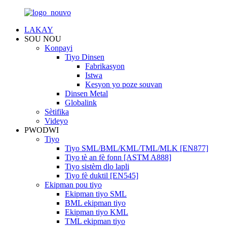
LAKAY
SOU NOU
Konpayi
Tiyo Dinsen
Fabrikasyon
Istwa
Kesyon yo poze souvan
Dinsen Metal
Globalink
Sètifika
Videyo
PWODWI
Tiyo
Tiyo SML/BML/KML/TML/MLK [EN877]
Tiyo tè an fè fonn [ASTM A888]
Tiyo sistèm dlo lapli
Tiyo fè duktil [EN545]
Ekipman pou tiyo
Ekipman tiyo SML
BML ekipman tiyo
Ekipman tiyo KML
TML ekipman tiyo