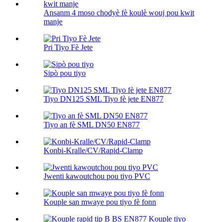
Ansanm 4 moso chodyè fè koulè wouj pou kwit
manje
Pri Tiyo Fè Jete
Sipò pou tiyo
Tiyo DN125 SML Tiyo fè jete EN877
Tiyo an fè SML DN50 EN877
Konbi-Kralle/CV/Rapid-Clamp
Jwenti kawoutchou pou tiyo PVC
Kouple san mwaye pou tiyo fè fonn