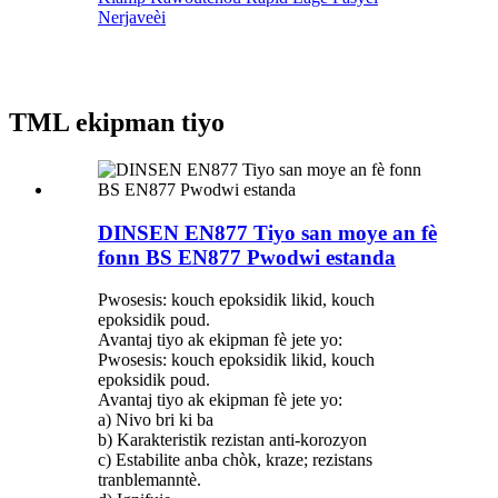
Nerjaveèi
TML ekipman tiyo
DINSEN EN877 Tiyo san moye an fè
fonn BS EN877 Pwodwi estanda
Pwosesis: kouch epoksidik likid, kouch
epoksidik poud.
Avantaj tiyo ak ekipman fè jete yo:
Pwosesis: kouch epoksidik likid, kouch
epoksidik poud.
Avantaj tiyo ak ekipman fè jete yo:
a) Nivo bri ki ba
b) Karakteristik rezistan anti-korozyon
c) Estabilite anba chòk, kraze; rezistans
tranblemanntè.