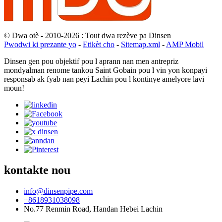
© Dwa otè - 2010-2026 : Tout dwa rezève pa Dinsen
Pwodwi ki prezante yo
-
Etikèt cho
-
Sitemap.xml
-
AMP Mobil
Dinsen gen pou objektif pou l aprann nan men antrepriz
mondyalman renome tankou Saint Gobain pou l vin yon konpayi
responsab ak fyab nan peyi Lachin pou l kontinye amelyore lavi
moun!
kontakte nou
info@dinsenpipe.com
+8618931038098
No.77 Renmin Road, Handan Hebei Lachin