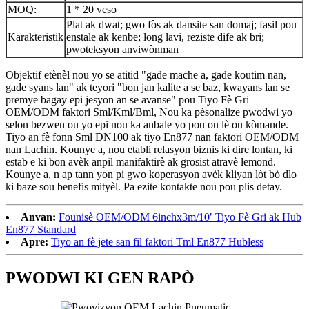
MOQ:
1 * 20 veso
Plat ak dwat; gwo fòs ak dansite san domaj; fasil pou
Karakteristik
enstale ak kenbe; long lavi, reziste dife ak bri;
pwoteksyon anviwònman
Objektif etènèl nou yo se atitid "gade mache a, gade koutim nan,
gade syans lan" ak teyori "bon jan kalite a se baz, kwayans lan se
premye bagay epi jesyon an se avanse" pou Tiyo Fè Gri
OEM/ODM faktori Sml/Kml/Bml, Nou ka pèsonalize pwodwi yo
selon bezwen ou yo epi nou ka anbale yo pou ou lè ou kòmande.
Tiyo an fè fonn Sml DN100 ak tiyo En877 nan faktori OEM/ODM
nan Lachin. Kounye a, nou etabli relasyon biznis ki dire lontan, ki
estab e ki bon avèk anpil manifaktirè ak grosist atravè lemond.
Kounye a, n ap tann yon pi gwo koperasyon avèk kliyan lòt bò dlo
ki baze sou benefis mityèl. Pa ezite kontakte nou pou plis detay.
Anvan:
Founisè OEM/ODM 6inchx3m/10′ Tiyo Fè Gri ak Hub
En877 Standard
Apre:
Tiyo an fè jete san fil faktori Tml En877 Hubless
PWODWI KI GEN RAPÒ