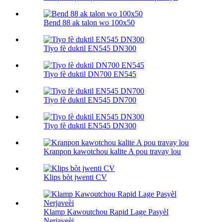
Bend 88 ak talon wo 100х50
Tiyo fè duktil EN545 DN300
Tiyo fè duktil DN700 EN545
Tiyo fè duktil EN545 DN700
Tiyo fè duktil EN545 DN300
Kranpon kawotchou kalite A pou travay lou
Klips bòt jwenti CV
Klamp Kawoutchou Rapid Lage Pasyèl
Nerjaveèi