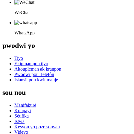
WeChat
WhatsApp
pwodwi yo
Tiyo
Ekipman pou tiyo
Akoupleman ak kranpon
Pwodwi pou Telefòn
Istansil pou kwit manje
sou nou
Manifaktirè
Konpayi
Sètifika
Istwa
Kesyon yo poze souvan
Videyo