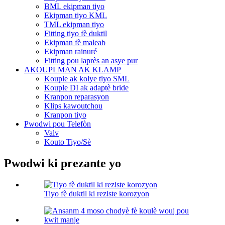
BML ekipman tiyo
Ekipman tiyo KML
TML ekipman tiyo
Fitting tiyo fè duktil
Ekipman fè maleab
Ekipman rainuré
Fitting pou laprès an asye pur
AKOUPLMAN AK KLAMP
Kouple ak kolye tiyo SML
Kouple DI ak adaptè bride
Kranpon reparasyon
Klips kawoutchou
Kranpon tiyo
Pwodwi pou Telefòn
Valv
Kouto Tiyo/Sè
Pwodwi ki prezante yo
Tiyo fè duktil ki reziste korozyon