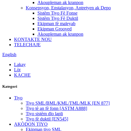
Akoupleman ak kranpon
Konsepsyon, Enstalasyon, Antretyen ak Depo
Sistèm Tiyo Fè Fonse
Sistèm Tiyo Fè Duktil
Ekipman fè maleyab
Ekipman Grooved
Akoupleman ak kranpon
KONTAKTE NOU
TELECHAJE
English
Lakay
Lòt
KACHE
Kategori
Tiyo
Tiyo SML/BML/KML/TML/MLK [EN 877]
Tiyo tè an fè fonn [ASTM A888]
Tiyo sistèm dlo lapli
Tiyo fè duktil [EN545]
AKÒDON TIYO
Ekipman tiyo SML