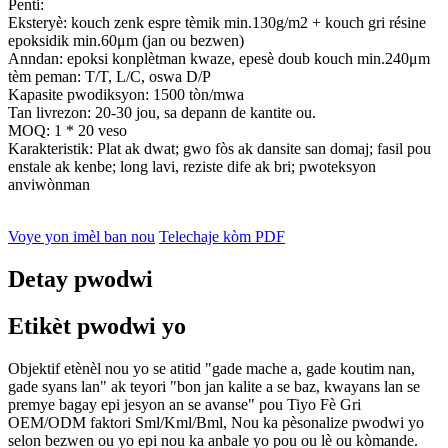
Penti:
Eksteryè: kouch zenk espre tèmik min.130g/m2 + kouch gri résine
epoksidik min.60μm (jan ou bezwen)
Anndan: epoksi konplètman kwaze, epesè doub kouch min.240μm
tèm peman: T/T, L/C, oswa D/P
Kapasite pwodiksyon: 1500 tòn/mwa
Tan livrezon: 20-30 jou, sa depann de kantite ou.
MOQ: 1 * 20 veso
Karakteristik: Plat ak dwat; gwo fòs ak dansite san domaj; fasil pou
enstale ak kenbe; long lavi, reziste dife ak bri; pwoteksyon
anviwònman
Voye yon imèl ban nou
Telechaje kòm PDF
Detay pwodwi
Etikèt pwodwi yo
Objektif etènèl nou yo se atitid "gade mache a, gade koutim nan,
gade syans lan" ak teyori "bon jan kalite a se baz, kwayans lan se
premye bagay epi jesyon an se avanse" pou Tiyo Fè Gri
OEM/ODM faktori Sml/Kml/Bml, Nou ka pèsonalize pwodwi yo
selon bezwen ou yo epi nou ka anbale yo pou ou lè ou kòmande.