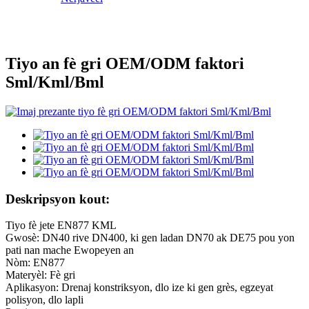
Tiyo an fè gri OEM/ODM faktori
Sml/Kml/Bml
Deskripsyon kout:
Tiyo fè jete EN877 KML
Gwosè: DN40 rive DN400, ki gen ladan DN70 ak DE75 pou yon
pati nan mache Ewopeyen an
Nòm: EN877
Materyèl: Fè gri
Aplikasyon: Drenaj konstriksyon, dlo ize ki gen grès, egzeyat
polisyon, dlo lapli