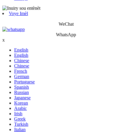
Voye Imèl
WeChat
WhatsApp
x
English
English
Chinese
Chinese
French
German
Portuguese
Spanish
Russian
Japanese
Korean
Arabic
Irish
Greek
Turkish
Italian