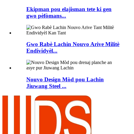
Ekipman pou elajisman tete ki gen
gwo pèfòmans...
Gwo Rabè Lachin Nouvo Arive Militè
Endividyèl...
Nouvo Design Mòd pou Lachin
Jiuwang Steel ...