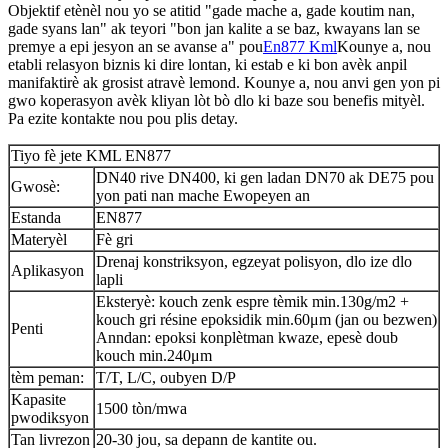
Objektif etènèl nou yo se atitid "gade mache a, gade koutim nan,
gade syans lan" ak teyori "bon jan kalite a se baz, kwayans lan se
premye a epi jesyon an se avanse a" pou
En877 Kml
Kounye a, nou
etabli relasyon biznis ki dire lontan, ki estab e ki bon avèk anpil
manifaktirè ak grosist atravè lemond. Kounye a, nou anvi gen yon pi
gwo koperasyon avèk kliyan lòt bò dlo ki baze sou benefis mityèl.
Pa ezite kontakte nou pou plis detay.
Tiyo fè jete KML EN877
DN40 rive DN400, ki gen ladan DN70 ak DE75 pou
Gwosè:
yon pati nan mache Ewopeyen an
Estanda
EN877
Materyèl
Fè gri
Drenaj konstriksyon, egzeyat polisyon, dlo ize dlo
Aplikasyon
lapli
Eksteryè: kouch zenk espre tèmik min.130g/m2 +
kouch gri résine epoksidik min.60μm (jan ou bezwen)
Penti
Anndan: epoksi konplètman kwaze, epesè doub
kouch min.240μm
tèm peman:
T/T, L/C, oubyen D/P
Kapasite
1500 tòn/mwa
pwodiksyon
Tan livrezon
20-30 jou, sa depann de kantite ou.