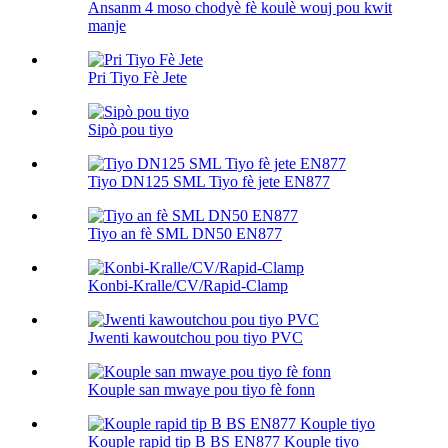
Ansanm 4 moso chodyè fè koulè wouj pou kwit
manje
Pri Tiyo Fè Jete
Sipò pou tiyo
Tiyo DN125 SML Tiyo fè jete EN877
Tiyo an fè SML DN50 EN877
Konbi-Kralle/CV/Rapid-Clamp
Jwenti kawoutchou pou tiyo PVC
Kouple san mwaye pou tiyo fè fonn
Kouple rapid tip B BS EN877 Kouple tiyo