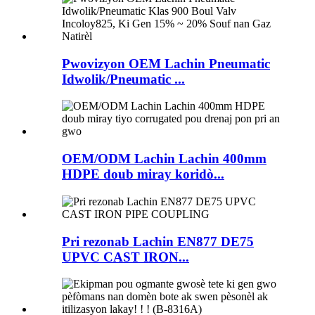
Pwovizyon OEM Lachin Pneumatic
Idwolik/Pneumatic ...
OEM/ODM Lachin Lachin 400mm
HDPE doub miray koridò...
Pri rezonab Lachin EN877 DE75
UPVC CAST IRON...