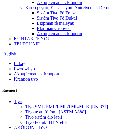
Akoupleman ak kranpon
Konsepsyon, Enstalasyon, Antretyen ak Depo
Sistèm Tiyo Fè Fonse
Sistèm Tiyo Fè Duktil
Ekipman fè maleyab
Ekipman Grooved
Akoupleman ak kranpon
KONTAKTE NOU
TELECHAJE
English
Lakay
Pwodwi yo
Akoupleman ak kranpon
Kranpon tiyo
Kategori
Tiyo
Tiyo SML/BML/KML/TML/MLK [EN 877]
Tiyo tè an fè fonn [ASTM A888]
Tiyo sistèm dlo lapli
Tiyo fè duktil [EN545]
AKÒDON TIYO