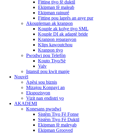
Fitting tiyo fè duktil
Ekipman fè maleab
Ekipman rainuré
Fitting pou laprès an asye pur
Akoupleman ak kranpon
Kouple ak kolye tiyo SML
Kouple DI ak adaptè bride
Kranpon reparasyon
Klips kawoutchou
Kranpon tiyo
Pwodwi pou Telefòn
Kouto Tiyo/Sè
Valv
Istansil pou kwit manje
Nouvèl
Apèsi sou biznis
Mizajou Konpayi an
Ekspozisyon
Vizit nan endistri yo
AKADEMI
Konesans pwodwi
Sistèm Tiyo Fè Fonse
Sistèm Tiyo Fè Duktil
Ekipman fè maleyab
Ekipman Grooved