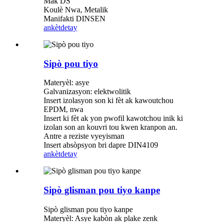
Mak DS
Koulè Nwa, Metalik
Manifakti DINSEN
ankèt
detay
Sipò pou tiyo
Materyèl: asye
Galvanizasyon: elektwolitik
Insert izolasyon son ki fèt ak kawoutchou
EPDM, nwa
Insert ki fèt ak yon pwofil kawotchou inik ki
izolan son an kouvri tou kwen kranpon an.
Antre a reziste vyeyisman
Insert absòpsyon bri dapre DIN4109
ankèt
detay
Sipò glisman pou tiyo kanpe
Sipò glisman pou tiyo kanpe
Materyèl: Asye kabòn ak plake zenk