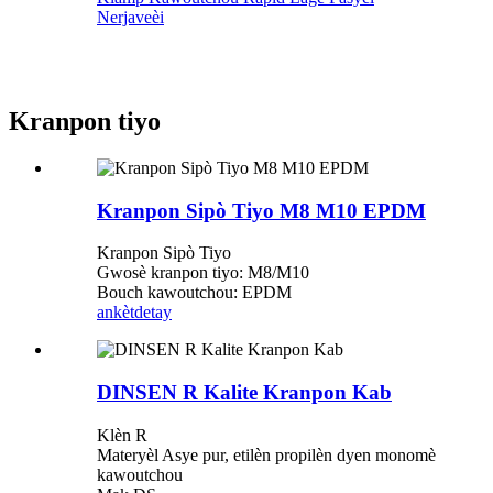
Nerjaveèi
Kranpon tiyo
Kranpon Sipò Tiyo M8 M10 EPDM
Kranpon Sipò Tiyo
Gwosè kranpon tiyo: M8/M10
Bouch kawoutchou: EPDM
ankèt
detay
DINSEN R Kalite Kranpon Kab
Klèn R
Materyèl Asye pur, etilèn propilèn dyen monomè
kawoutchou