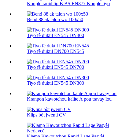
Kouple rapid tip B BS EN877 Kouple tiyo
Bend 88 ak talon wo 100х50
Tiyo fè duktil EN545 DN300
Tiyo fè duktil DN700 EN545
Tiyo fè duktil EN545 DN700
Tiyo fè duktil EN545 DN300
Kranpon kawotchou kalite A pou travay lou
Klips bòt jwenti CV
Klamp Kawoutchou Rapid Lage Pasyèl