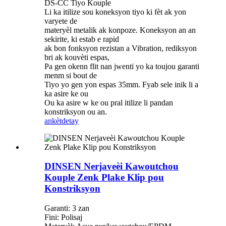
DS-CC Tiyo Kouple
Li ka itilize sou koneksyon tiyo ki fèt ak yon
varyete de
materyèl metalik ak konpoze. Koneksyon an an
sekirite, ki estab e rapid
ak bon fonksyon rezistan a Vibration, rediksyon
bri ak kouvèti espas,
Pa gen okenn flit nan jwenti yo ka toujou garanti
menm si bout de
Tiyo yo gen yon espas 35mm. Fyab sele inik li a
ka asire ke ou
Ou ka asire w ke ou pral itilize li pandan
konstriksyon ou an.
ankèt
detay
DINSEN Nerjaveèi Kawoutchou
Kouple Zenk Plake Klip pou
Konstriksyon
Garanti: 3 zan
Fini: Polisaj