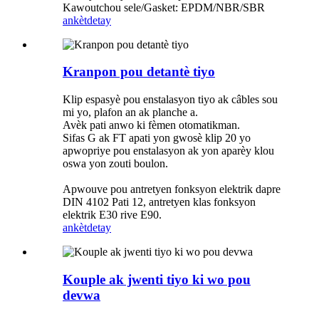
Kawoutchou sele/Gasket: EPDM/NBR/SBR
ankèt
detay
Kranpon pou detantè tiyo
Klip espasyè pou enstalasyon tiyo ak câbles sou
mi yo, plafon an ak planche a.
Avèk pati anwo ki fèmen otomatikman.
Sifas G ak FT apati yon gwosè klip 20 yo
apwopriye pou enstalasyon ak yon aparèy klou
oswa yon zouti boulon.
Apwouve pou antretyen fonksyon elektrik dapre
DIN 4102 Pati 12, antretyen klas fonksyon
elektrik E30 rive E90.
ankèt
detay
Kouple ak jwenti tiyo ki wo pou
devwa