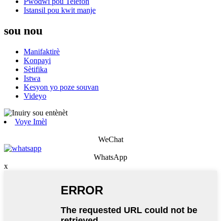
Pwodwi pou Telefòn
Istansil pou kwit manje
sou nou
Manifaktirè
Konpayi
Sètifika
Istwa
Kesyon yo poze souvan
Videyo
Voye Imèl
WeChat
WhatsApp
x