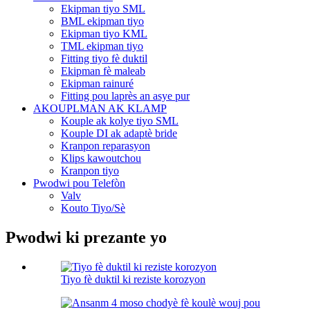
Ekipman tiyo SML
BML ekipman tiyo
Ekipman tiyo KML
TML ekipman tiyo
Fitting tiyo fè duktil
Ekipman fè maleab
Ekipman rainuré
Fitting pou laprès an asye pur
AKOUPLMAN AK KLAMP
Kouple ak kolye tiyo SML
Kouple DI ak adaptè bride
Kranpon reparasyon
Klips kawoutchou
Kranpon tiyo
Pwodwi pou Telefòn
Valv
Kouto Tiyo/Sè
Pwodwi ki prezante yo
Tiyo fè duktil ki reziste korozyon