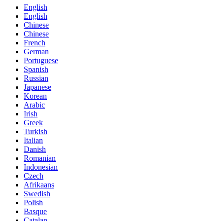
English
English
Chinese
Chinese
French
German
Portuguese
Spanish
Russian
Japanese
Korean
Arabic
Irish
Greek
Turkish
Italian
Danish
Romanian
Indonesian
Czech
Afrikaans
Swedish
Polish
Basque
Catalan