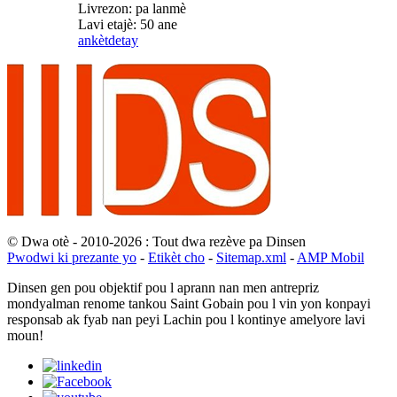
Livrezon: pa lanmè
Lavi etajè: 50 ane
ankèt
detay
© Dwa otè - 2010-2026 : Tout dwa rezève pa Dinsen
Pwodwi ki prezante yo
-
Etikèt cho
-
Sitemap.xml
-
AMP Mobil
Dinsen gen pou objektif pou l aprann nan men antrepriz
mondyalman renome tankou Saint Gobain pou l vin yon konpayi
responsab ak fyab nan peyi Lachin pou l kontinye amelyore lavi
moun!