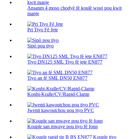
Ansanm 4 moso chodyè fè koulè wouj pou kwit
manje
Pri Tiyo Fè Jete
Sipò pou tiyo
Tiyo DN125 SML Tiyo fè jete EN877
Tiyo an fè SML DN50 EN877
Konbi-Kralle/CV/Rapid-Clamp
Jwenti kawoutchou pou tiyo PVC
Kouple san mwaye pou tiyo fè fonn