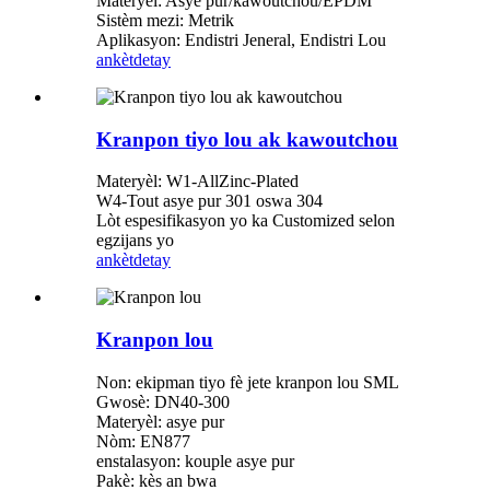
Materyèl: Asye pur/kawoutchou/EPDM
Sistèm mezi: Metrik
Aplikasyon: Endistri Jeneral, Endistri Lou
ankèt
detay
Kranpon tiyo lou ak kawoutchou
Materyèl: W1-AllZinc-Plated
W4-Tout asye pur 301 oswa 304
Lòt espesifikasyon yo ka Customized selon
egzijans yo
ankèt
detay
Kranpon lou
Non: ekipman tiyo fè jete kranpon lou SML
Gwosè: DN40-300
Materyèl: asye pur
Nòm: EN877
enstalasyon: kouple asye pur
Pakè: kès an bwa