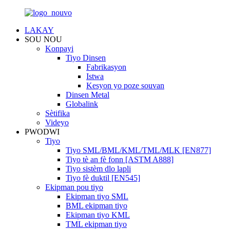
LAKAY
SOU NOU
Konpayi
Tiyo Dinsen
Fabrikasyon
Istwa
Kesyon yo poze souvan
Dinsen Metal
Globalink
Sètifika
Videyo
PWODWI
Tiyo
Tiyo SML/BML/KML/TML/MLK [EN877]
Tiyo tè an fè fonn [ASTM A888]
Tiyo sistèm dlo lapli
Tiyo fè duktil [EN545]
Ekipman pou tiyo
Ekipman tiyo SML
BML ekipman tiyo
Ekipman tiyo KML
TML ekipman tiyo