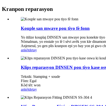
Kranpon reparasyon
Kouple san mwaye pou tiyo fè fonn
Yo itilize kouplaj DINSEN san mwaye pou konekte tiyo t
Nòmalman, yo enstale yo lè l sèvi avèk yon kle dinamom
Anjeneral, yo gen plis kranpon epi yo bay yon pi gwo c
ankèt
detay
Klips reparasyon DINSEN pou tiyo kase os
Teknik: Stamping + soude
Fòm: Egal
Kòd tèt: won
ankèt
detay