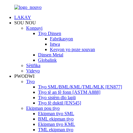
LAKAY
SOU NOU
Konpayi
Tiyo Dinsen
Fabrikasyon
Istwa
Kesyon yo poze souvan
Dinsen Metal
Globalink
Sètifika
Videyo
PWODWI
Tiyo
Tiyo SML/BML/KML/TML/MLK [EN877]
Tiyo tè an fè fonn [ASTM A888]
Tiyo sistèm dlo lapli
Tiyo fè duktil [EN545]
Ekipman pou tiyo
Ekipman tiyo SML
BML ekipman tiyo
Ekipman tiyo KML
TML ekipman tiyo