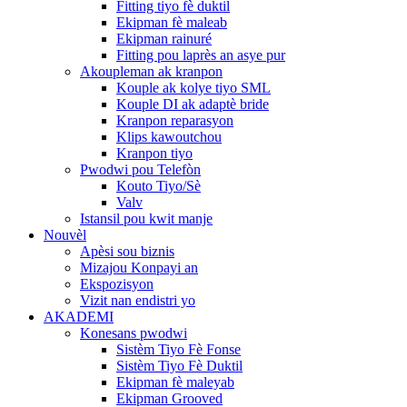
Fitting tiyo fè duktil
Ekipman fè maleab
Ekipman rainuré
Fitting pou laprès an asye pur
Akoupleman ak kranpon
Kouple ak kolye tiyo SML
Kouple DI ak adaptè bride
Kranpon reparasyon
Klips kawoutchou
Kranpon tiyo
Pwodwi pou Telefòn
Kouto Tiyo/Sè
Valv
Istansil pou kwit manje
Nouvèl
Apèsi sou biznis
Mizajou Konpayi an
Ekspozisyon
Vizit nan endistri yo
AKADEMI
Konesans pwodwi
Sistèm Tiyo Fè Fonse
Sistèm Tiyo Fè Duktil
Ekipman fè maleyab
Ekipman Grooved