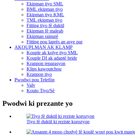
Ekipman tiyo SML
BML ekipman tiyo
Ekipman tiyo KML
TML ekipman tiyo
Fitting tiyo fè duktil
Ekipman fè maleab
Ekipman rainuré
Fitting pou laprès an asye pur
AKOUPLMAN AK KLAMP
Kouple ak kolye tiyo SML
Kouple DI ak adaptè bride
Kranpon reparasyon
Klips kawoutchou
Kranpon tiyo
Pwodwi pou Telefòn
Valv
Kouto Tiyo/Sè
Pwodwi ki prezante yo
Tiyo fè duktil ki reziste korozyon