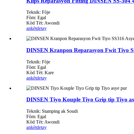
Klips Reparasyon Fitting DINSEN SS-304 
Teknik: Fòje
Fòm: Egal
Kòd Tèt: Awondi
ankèt
detay
DINSEN Kranpon Reparasyon Fwit Tiyo S
Teknik: Fòje
Fòm: Egal
Kòd Tèt: Kare
ankèt
detay
DINSEN Tiyo Kouple Tiyo Grip tip Tiyo as
Teknik: Stamping ak Soudi
Fòm: Egal
Kòd Tèt: Awondi
ankèt
detay