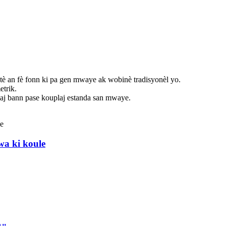
è an fè fonn ki pa gen mwaye ak wobinè tradisyonèl yo.
etrik.
haj bann pase kouplaj estanda san mwaye.
wa ki koule