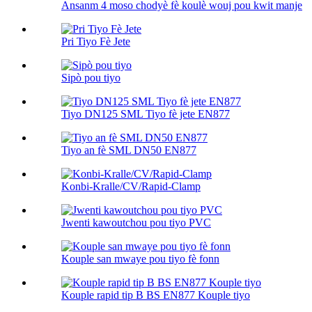
Ansanm 4 moso chodyè fè koulè wouj pou kwit manje
Pri Tiyo Fè Jete
Sipò pou tiyo
Tiyo DN125 SML Tiyo fè jete EN877
Tiyo an fè SML DN50 EN877
Konbi-Kralle/CV/Rapid-Clamp
Jwenti kawoutchou pou tiyo PVC
Kouple san mwaye pou tiyo fè fonn
Kouple rapid tip B BS EN877 Kouple tiyo