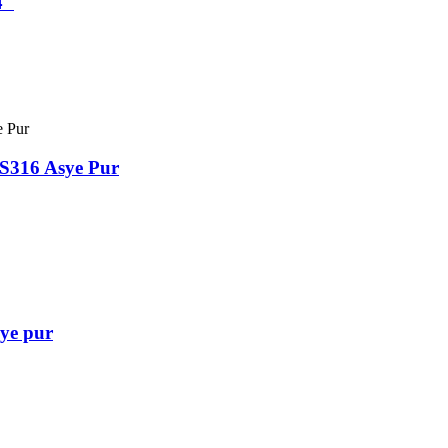
4"
S316 Asye Pur
ye pur