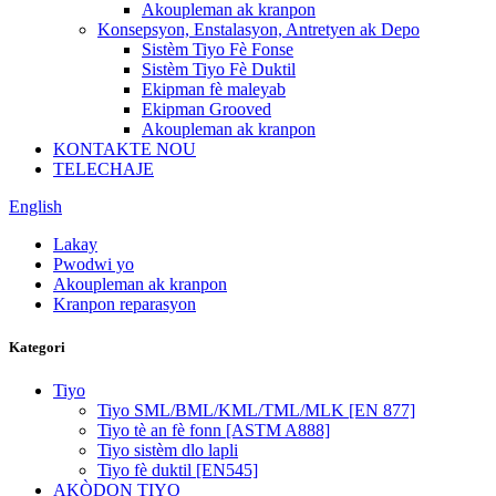
Akoupleman ak kranpon
Konsepsyon, Enstalasyon, Antretyen ak Depo
Sistèm Tiyo Fè Fonse
Sistèm Tiyo Fè Duktil
Ekipman fè maleyab
Ekipman Grooved
Akoupleman ak kranpon
KONTAKTE NOU
TELECHAJE
English
Lakay
Pwodwi yo
Akoupleman ak kranpon
Kranpon reparasyon
Kategori
Tiyo
Tiyo SML/BML/KML/TML/MLK [EN 877]
Tiyo tè an fè fonn [ASTM A888]
Tiyo sistèm dlo lapli
Tiyo fè duktil [EN545]
AKÒDON TIYO