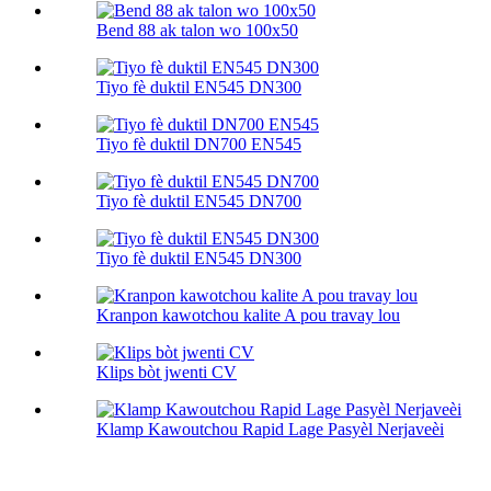
Bend 88 ak talon wo 100х50
Tiyo fè duktil EN545 DN300
Tiyo fè duktil DN700 EN545
Tiyo fè duktil EN545 DN700
Tiyo fè duktil EN545 DN300
Kranpon kawotchou kalite A pou travay lou
Klips bòt jwenti CV
Klamp Kawoutchou Rapid Lage Pasyèl Nerjaveèi