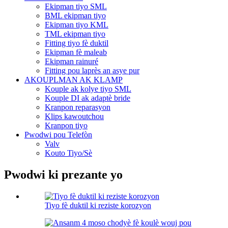
Ekipman tiyo SML
BML ekipman tiyo
Ekipman tiyo KML
TML ekipman tiyo
Fitting tiyo fè duktil
Ekipman fè maleab
Ekipman rainuré
Fitting pou laprès an asye pur
AKOUPLMAN AK KLAMP
Kouple ak kolye tiyo SML
Kouple DI ak adaptè bride
Kranpon reparasyon
Klips kawoutchou
Kranpon tiyo
Pwodwi pou Telefòn
Valv
Kouto Tiyo/Sè
Pwodwi ki prezante yo
Tiyo fè duktil ki reziste korozyon