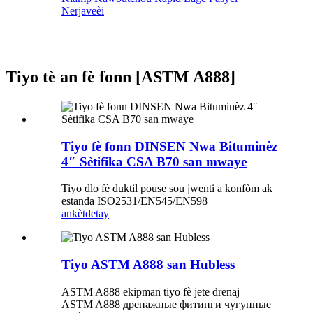
Nerjaveèi
Tiyo tè an fè fonn [ASTM A888]
Tiyo fè fonn DINSEN Nwa Bituminèz
4″ Sètifika CSA B70 san mwaye
Tiyo dlo fè duktil pouse sou jwenti a konfòm ak
estanda ISO2531/EN545/EN598
ankèt
detay
Tiyo ASTM A888 san Hubless
ASTM A888 ekipman tiyo fè jete drenaj
ASTM A888 дренажные фитинги чугунные