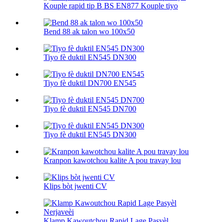
Kouple rapid tip B BS EN877 Kouple tiyo
Bend 88 ak talon wo 100х50
Tiyo fè duktil EN545 DN300
Tiyo fè duktil DN700 EN545
Tiyo fè duktil EN545 DN700
Tiyo fè duktil EN545 DN300
Kranpon kawotchou kalite A pou travay lou
Klips bòt jwenti CV
Klamp Kawoutchou Rapid Lage Pasyèl