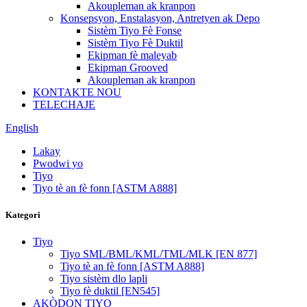
Akoupleman ak kranpon
Konsepsyon, Enstalasyon, Antretyen ak Depo
Sistèm Tiyo Fè Fonse
Sistèm Tiyo Fè Duktil
Ekipman fè maleyab
Ekipman Grooved
Akoupleman ak kranpon
KONTAKTE NOU
TELECHAJE
English
Lakay
Pwodwi yo
Tiyo
Tiyo tè an fè fonn [ASTM A888]
Kategori
Tiyo
Tiyo SML/BML/KML/TML/MLK [EN 877]
Tiyo tè an fè fonn [ASTM A888]
Tiyo sistèm dlo lapli
Tiyo fè duktil [EN545]
AKÒDON TIYO