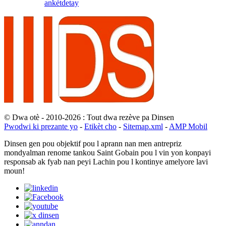
ankèt
detay
© Dwa otè - 2010-2026 : Tout dwa rezève pa Dinsen
Pwodwi ki prezante yo
-
Etikèt cho
-
Sitemap.xml
-
AMP Mobil
Dinsen gen pou objektif pou l aprann nan men antrepriz
mondyalman renome tankou Saint Gobain pou l vin yon konpayi
responsab ak fyab nan peyi Lachin pou l kontinye amelyore lavi
moun!