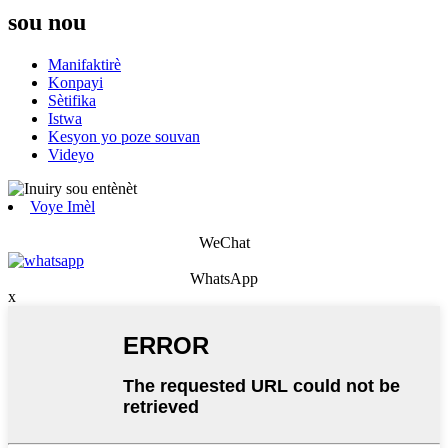
sou nou
Manifaktirè
Konpayi
Sètifika
Istwa
Kesyon yo poze souvan
Videyo
Voye Imèl
WeChat
WhatsApp
x