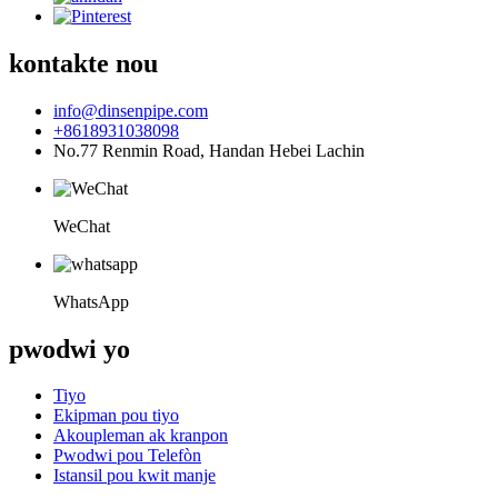
kontakte nou
info@dinsenpipe.com
+8618931038098
No.77 Renmin Road, Handan Hebei Lachin
WeChat
WhatsApp
pwodwi yo
Tiyo
Ekipman pou tiyo
Akoupleman ak kranpon
Pwodwi pou Telefòn
Istansil pou kwit manje