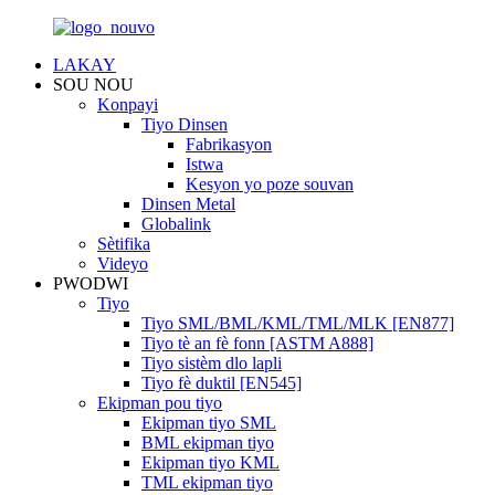
LAKAY
SOU NOU
Konpayi
Tiyo Dinsen
Fabrikasyon
Istwa
Kesyon yo poze souvan
Dinsen Metal
Globalink
Sètifika
Videyo
PWODWI
Tiyo
Tiyo SML/BML/KML/TML/MLK [EN877]
Tiyo tè an fè fonn [ASTM A888]
Tiyo sistèm dlo lapli
Tiyo fè duktil [EN545]
Ekipman pou tiyo
Ekipman tiyo SML
BML ekipman tiyo
Ekipman tiyo KML
TML ekipman tiyo