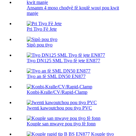
Ansanm 4 moso chodyè fè koulè wouj pou kwit
manje
Pri Tiyo Fè Jete
Sipò pou tiyo
Tiyo DN125 SML Tiyo fè jete EN877
Tiyo an fè SML DN50 EN877
Konbi-Kralle/CV/Rapid-Clamp
Jwenti kawoutchou pou tiyo PVC
Kouple san mwaye pou tiyo fè fonn