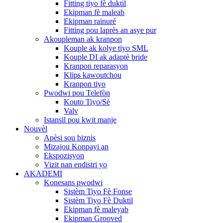
Fitting tiyo fè duktil
Ekipman fè maleab
Ekipman rainuré
Fitting pou laprès an asye pur
Akoupleman ak kranpon
Kouple ak kolye tiyo SML
Kouple DI ak adaptè bride
Kranpon reparasyon
Klips kawoutchou
Kranpon tiyo
Pwodwi pou Telefòn
Kouto Tiyo/Sè
Valv
Istansil pou kwit manje
Nouvèl
Apèsi sou biznis
Mizajou Konpayi an
Ekspozisyon
Vizit nan endistri yo
AKADEMI
Konesans pwodwi
Sistèm Tiyo Fè Fonse
Sistèm Tiyo Fè Duktil
Ekipman fè maleyab
Ekipman Grooved