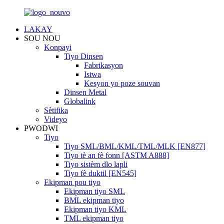
LAKAY
SOU NOU
Konpayi
Tiyo Dinsen
Fabrikasyon
Istwa
Kesyon yo poze souvan
Dinsen Metal
Globalink
Sètifika
Videyo
PWODWI
Tiyo
Tiyo SML/BML/KML/TML/MLK [EN877]
Tiyo tè an fè fonn [ASTM A888]
Tiyo sistèm dlo lapli
Tiyo fè duktil [EN545]
Ekipman pou tiyo
Ekipman tiyo SML
BML ekipman tiyo
Ekipman tiyo KML
TML ekipman tiyo