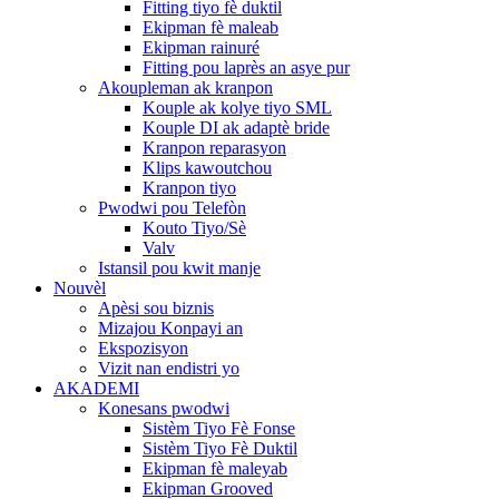
Fitting tiyo fè duktil
Ekipman fè maleab
Ekipman rainuré
Fitting pou laprès an asye pur
Akoupleman ak kranpon
Kouple ak kolye tiyo SML
Kouple DI ak adaptè bride
Kranpon reparasyon
Klips kawoutchou
Kranpon tiyo
Pwodwi pou Telefòn
Kouto Tiyo/Sè
Valv
Istansil pou kwit manje
Nouvèl
Apèsi sou biznis
Mizajou Konpayi an
Ekspozisyon
Vizit nan endistri yo
AKADEMI
Konesans pwodwi
Sistèm Tiyo Fè Fonse
Sistèm Tiyo Fè Duktil
Ekipman fè maleyab
Ekipman Grooved