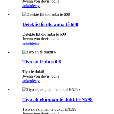
Jwenn yon devis jodi a!
ankèt
detay
Detektè flit dlo anba tè 600
Detektè flit dlo anba tè 600
Jwenn yon devis jodi a!
ankèt
detay
Tiyo an fè duktil 6
Tiyo fè duktil
Jwenn yon devis jodi a!
ankèt
detay
Tiyo ak ekipman fè duktil EN598
Tiyo ak ekipman fè duktil EN598
Jwenn yon devis jodi a!