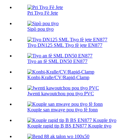
Pri Tiyo Fè Jete
Sipò pou tiyo
Tiyo DN125 SML Tiyo fè jete EN877
Tiyo an fè SML DN50 EN877
Konbi-Kralle/CV/Rapid-Clamp
Jwenti kawoutchou pou tiyo PVC
Kouple san mwaye pou tiyo fè fonn
Kouple rapid tip B BS EN877 Kouple tiyo