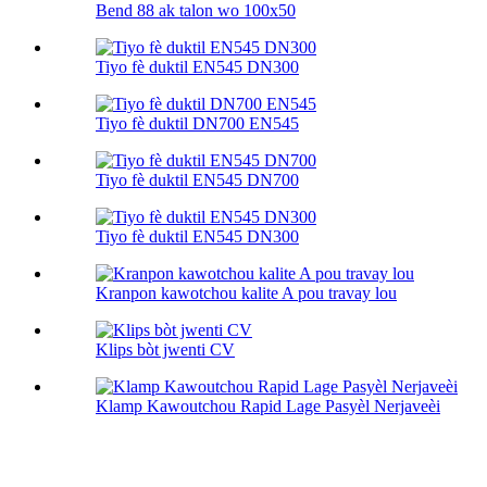
Bend 88 ak talon wo 100х50
Tiyo fè duktil EN545 DN300
Tiyo fè duktil DN700 EN545
Tiyo fè duktil EN545 DN700
Tiyo fè duktil EN545 DN300
Kranpon kawotchou kalite A pou travay lou
Klips bòt jwenti CV
Klamp Kawoutchou Rapid Lage Pasyèl Nerjaveèi