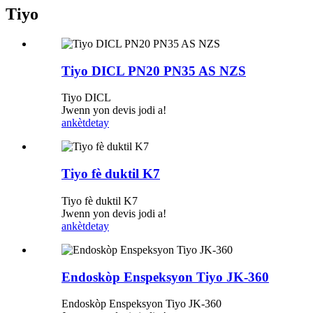
Tiyo
Tiyo DICL PN20 PN35 AS NZS
Tiyo DICL
Jwenn yon devis jodi a!
ankèt
detay
Tiyo fè duktil K7
Tiyo fè duktil K7
Jwenn yon devis jodi a!
ankèt
detay
Endoskòp Enspeksyon Tiyo JK-360
Endoskòp Enspeksyon Tiyo JK-360