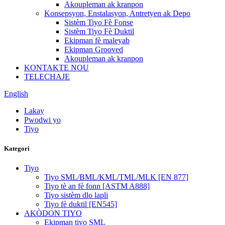
Akoupleman ak kranpon
Konsepsyon, Enstalasyon, Antretyen ak Depo
Sistèm Tiyo Fè Fonse
Sistèm Tiyo Fè Duktil
Ekipman fè maleyab
Ekipman Grooved
Akoupleman ak kranpon
KONTAKTE NOU
TELECHAJE
English
Lakay
Pwodwi yo
Tiyo
Kategori
Tiyo
Tiyo SML/BML/KML/TML/MLK [EN 877]
Tiyo tè an fè fonn [ASTM A888]
Tiyo sistèm dlo lapli
Tiyo fè duktil [EN545]
AKÒDON TIYO
Ekipman tiyo SML