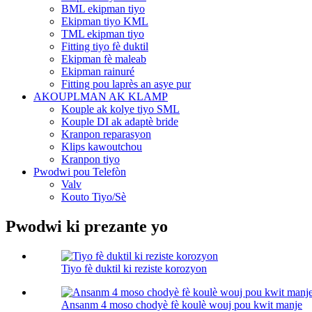
BML ekipman tiyo
Ekipman tiyo KML
TML ekipman tiyo
Fitting tiyo fè duktil
Ekipman fè maleab
Ekipman rainuré
Fitting pou laprès an asye pur
AKOUPLMAN AK KLAMP
Kouple ak kolye tiyo SML
Kouple DI ak adaptè bride
Kranpon reparasyon
Klips kawoutchou
Kranpon tiyo
Pwodwi pou Telefòn
Valv
Kouto Tiyo/Sè
Pwodwi ki prezante yo
Tiyo fè duktil ki reziste korozyon
Ansanm 4 moso chodyè fè koulè wouj pou kwit manje