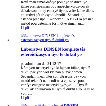
Revètman siman-mòtye pou tiyo fè duktil yo
itilize prensipalman pou anpeche korozyon ak
dekale sou miray enteryè tiyo a, asire kalite dlo a,
epi redwi pèt friksyon idwolik. Sepandan,
estanda prensipal Ewopeyen EN196-1 la presize
metòd pou detèmine fòs mòtye siman an...
Li plis
Laboratwa DINSEN konplete tès
esferoidizasyon tiyo fè duktil yo
pa admin nan dat 24-12-17
Kòm yon materyèl tiyo ki lajman itilize, tiyo fè
duktil jwe yon wòl kle nan plizyè domèn.
Sepandan, mezi vitès son ultrasons bay yon
metòd rekonèt nan endistri a epi serye pou
verifye entegrite materyèl pyès yo. 1. Tiyo fè
duktil ak aplikasyon li Tiyo fè duktil DINSEN se
yon p...
Li plis