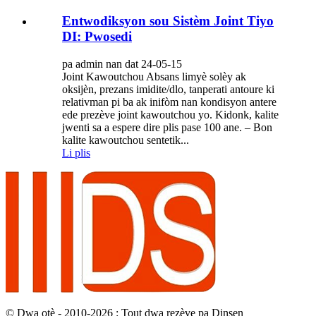
Entwodiksyon sou Sistèm Joint Tiyo
DI: Pwosedi
pa admin nan dat 24-05-15
Joint Kawoutchou Absans limyè solèy ak
oksijèn, prezans imidite/dlo, tanperati antoure ki
relativman pi ba ak inifòm nan kondisyon antere
ede prezève joint kawoutchou yo. Kidonk, kalite
jwenti sa a espere dire plis pase 100 ane. – Bon
kalite kawoutchou sentetik...
Li plis
© Dwa otè - 2010-2026 : Tout dwa rezève pa Dinsen