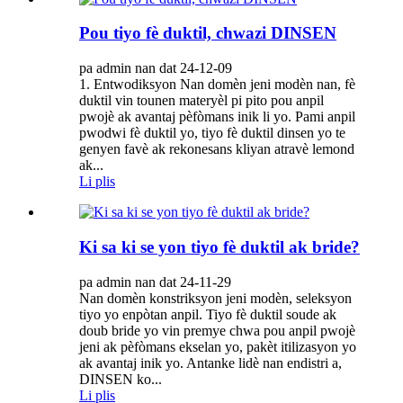
Pou tiyo fè duktil, chwazi DINSEN
pa admin nan dat 24-12-09
1. Entwodiksyon Nan domèn jeni modèn nan, fè
duktil vin tounen materyèl pi pito pou anpil
pwojè ak avantaj pèfòmans inik li yo. Pami anpil
pwodwi fè duktil yo, tiyo fè duktil dinsen yo te
genyen favè ak rekonesans kliyan atravè lemond
ak...
Li plis
Ki sa ki se yon tiyo fè duktil ak bride?
pa admin nan dat 24-11-29
Nan domèn konstriksyon jeni modèn, seleksyon
tiyo yo enpòtan anpil. Tiyo fè duktil soude ak
doub bride yo vin premye chwa pou anpil pwojè
jeni ak pèfòmans ekselan yo, pakèt itilizasyon yo
ak avantaj inik yo. Antanke lidè nan endistri a,
DINSEN ko...
Li plis