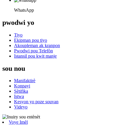
WhatsApp
pwodwi yo
Tiyo
Ekipman pou tiyo
Akoupleman ak kranpon
Pwodwi pou Telefòn
Istansil pou kwit manje
sou nou
Manifaktirè
Konpayi
Sètifika
Istwa
Kesyon yo poze souvan
Videyo
Voye Imèl