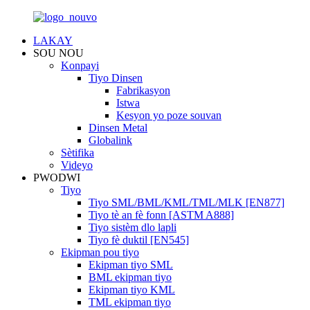
LAKAY
SOU NOU
Konpayi
Tiyo Dinsen
Fabrikasyon
Istwa
Kesyon yo poze souvan
Dinsen Metal
Globalink
Sètifika
Videyo
PWODWI
Tiyo
Tiyo SML/BML/KML/TML/MLK [EN877]
Tiyo tè an fè fonn [ASTM A888]
Tiyo sistèm dlo lapli
Tiyo fè duktil [EN545]
Ekipman pou tiyo
Ekipman tiyo SML
BML ekipman tiyo
Ekipman tiyo KML
TML ekipman tiyo