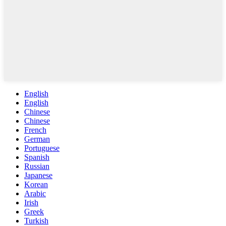
English
English
Chinese
Chinese
French
German
Portuguese
Spanish
Russian
Japanese
Korean
Arabic
Irish
Greek
Turkish