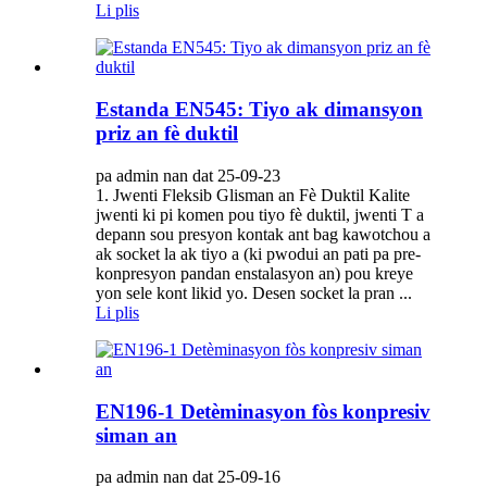
Li plis
Estanda EN545: Tiyo ak dimansyon
priz an fè duktil
pa admin nan dat 25-09-23
1. Jwenti Fleksib Glisman an Fè Duktil Kalite
jwenti ki pi komen pou tiyo fè duktil, jwenti T a
depann sou presyon kontak ant bag kawotchou a
ak socket la ak tiyo a (ki pwodui an pati pa pre-
konpresyon pandan enstalasyon an) pou kreye
yon sele kont likid yo. Desen socket la pran ...
Li plis
EN196-1 Detèminasyon fòs konpresiv
siman an
pa admin nan dat 25-09-16