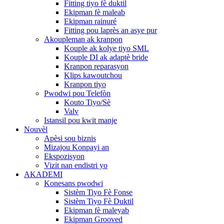
Fitting tiyo fè duktil
Ekipman fè maleab
Ekipman rainuré
Fitting pou laprès an asye pur
Akoupleman ak kranpon
Kouple ak kolye tiyo SML
Kouple DI ak adaptè bride
Kranpon reparasyon
Klips kawoutchou
Kranpon tiyo
Pwodwi pou Telefòn
Kouto Tiyo/Sè
Valv
Istansil pou kwit manje
Nouvèl
Apèsi sou biznis
Mizajou Konpayi an
Ekspozisyon
Vizit nan endistri yo
AKADEMI
Konesans pwodwi
Sistèm Tiyo Fè Fonse
Sistèm Tiyo Fè Duktil
Ekipman fè maleyab
Ekipman Grooved