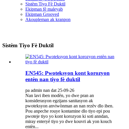
Sistèm Tiyo Fè Duktil
Ekipman fè maleyab
Ekipman Grooved
Akoupleman ak kranpon
Sistèm Tiyo Fè Duktil
EN545: Pwoteksyon kont korozyon
entèn nan tiyo fè duktil
pa admin nan dat 25-09-26
Nan lavi iben modèn, yo dwe pran an
konsiderasyon egzijans sanitasyon ak
pwoteksyon anviwònman an nan rezèv dlo iben.
Pou anpeche rouye kontamine dlo tiyo epi pou
pwoteje tiyo yo kont korozyon ki soti anndan,
miray enteryè tiyo yo dwe kouvri ak yon kouch
entèn...