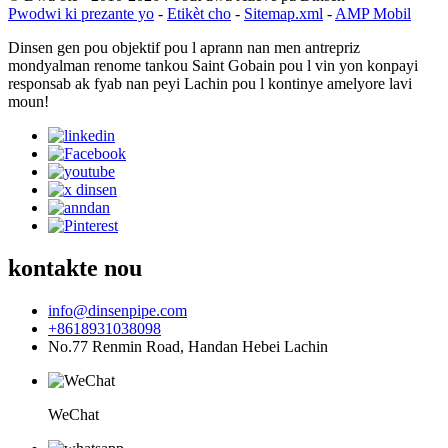
Pwodwi ki prezante yo
-
Etikèt cho
-
Sitemap.xml
-
AMP Mobil
Dinsen gen pou objektif pou l aprann nan men antrepriz
mondyalman renome tankou Saint Gobain pou l vin yon konpayi
responsab ak fyab nan peyi Lachin pou l kontinye amelyore lavi
moun!
kontakte nou
info@dinsenpipe.com
+8618931038098
No.77 Renmin Road, Handan Hebei Lachin
WeChat