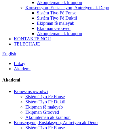
Akoupleman ak kranpon
Konsepsyon, Enstalasyon, Antretyen ak Depo
Sistèm Tiyo Fè Fonse
Sistèm Tiyo Fè Duktil
Ekipman fè maleyab
Ekipman Grooved
Akoupleman ak kranpon
KONTAKTE NOU
TELECHAJE
English
Lakay
Akademi
Akademi
Konesans pwodwi
Sistèm Tiyo Fè Fonse
Sistèm Tiyo Fè Duktil
Ekipman fè maleyab
Ekipman Grooved
Akoupleman ak kranpon
Konsepsyon, Enstalasyon, Antretyen ak Depo
Sistèm Tiyo Fè Fonse