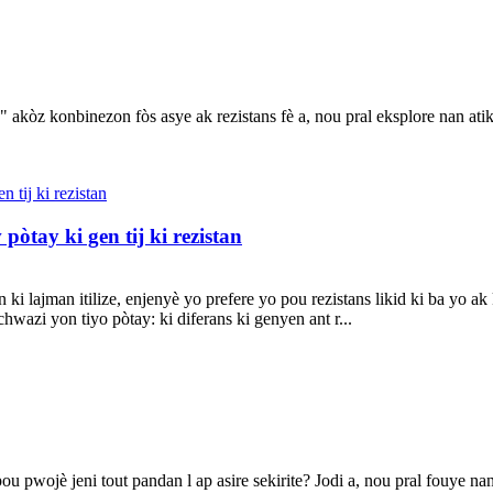
akòz konbinezon fòs asye ak rezistans fè a, nou pral eksplore nan atik 
pòtay ki gen tij ki rezistan
en ki lajman itilize, enjenyè yo prefere yo pou rezistans likid ki ba yo 
hwazi yon tiyo pòtay: ki diferans ki genyen ant r...
è pou pwojè jeni tout pandan l ap asire sekirite? Jodi a, nou pral fouye 