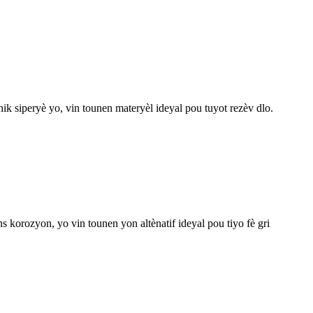
nik siperyè yo, vin tounen materyèl ideyal pou tuyot rezèv dlo.
s korozyon, yo vin tounen yon altènatif ideyal pou tiyo fè gri