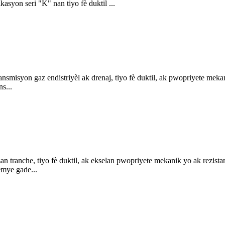
asyon seri "K" nan tiyo fè duktil ...
transmisyon gaz endistriyèl ak drenaj, tiyo fè duktil, ak pwopriyete meka
s...
n tranche, tiyo fè duktil, ak ekselan pwopriyete mekanik yo ak rezistan
remye gade...