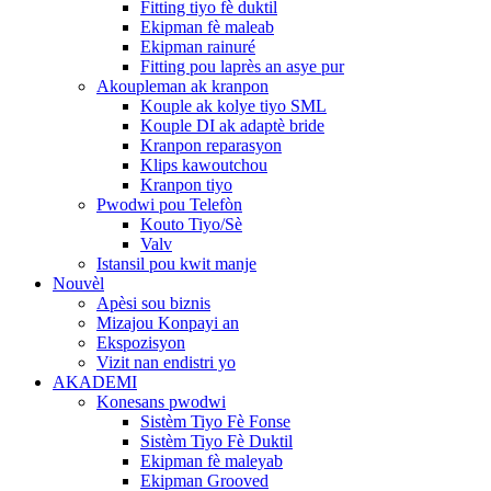
Fitting tiyo fè duktil
Ekipman fè maleab
Ekipman rainuré
Fitting pou laprès an asye pur
Akoupleman ak kranpon
Kouple ak kolye tiyo SML
Kouple DI ak adaptè bride
Kranpon reparasyon
Klips kawoutchou
Kranpon tiyo
Pwodwi pou Telefòn
Kouto Tiyo/Sè
Valv
Istansil pou kwit manje
Nouvèl
Apèsi sou biznis
Mizajou Konpayi an
Ekspozisyon
Vizit nan endistri yo
AKADEMI
Konesans pwodwi
Sistèm Tiyo Fè Fonse
Sistèm Tiyo Fè Duktil
Ekipman fè maleyab
Ekipman Grooved