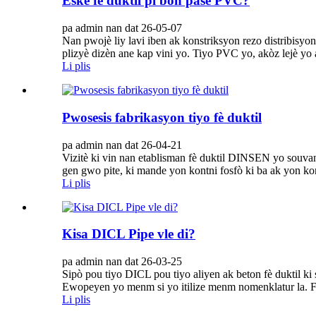
Èske fè duktil pi bon pase PVC?
pa admin nan dat 26-05-07
Nan pwojè liy lavi iben ak konstriksyon rezo distribisyo
plizyè dizèn ane kap vini yo. Tiyo PVC yo, akòz lejè yo a
Li plis
Pwosesis fabrikasyon tiyo fè duktil
pa admin nan dat 26-04-21
Vizitè ki vin nan etablisman fè duktil DINSEN yo souvan
gen gwo pite, ki mande yon kontni fosfò ki ba ak yon kont
Li plis
Kisa DICL Pipe vle di?
pa admin nan dat 26-03-25
Sipò pou tiyo DICL pou tiyo aliyen ak beton fè duktil k
Ewopeyen yo menm si yo itilize menm nomenklatur la. Fòm
Li plis