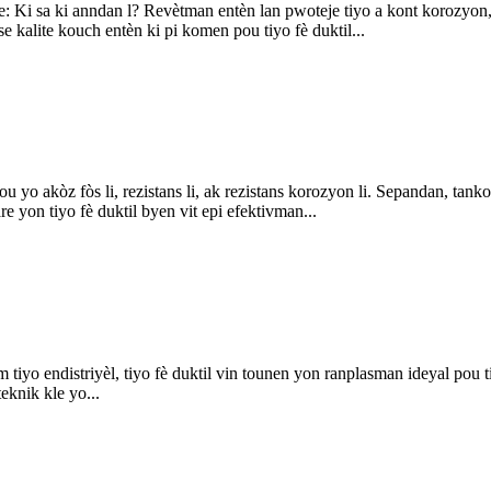
 Ki sa ki anndan l? Revètman entèn lan pwoteje tiyo a kont korozyon, li
e kalite kouch entèn ki pi komen pou tiyo fè duktil...
gou yo akòz fòs li, rezistans li, ak rezistans korozyon li. Sepandan, tan
 yon tiyo fè duktil byen vit epi efektivman...
èm tiyo endistriyèl, tiyo fè duktil vin tounen yon ranplasman ideyal pou
eknik kle yo...