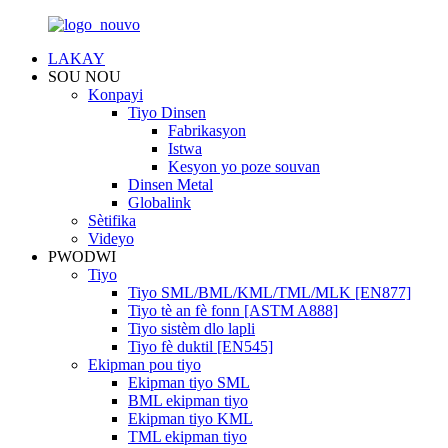
LAKAY
SOU NOU
Konpayi
Tiyo Dinsen
Fabrikasyon
Istwa
Kesyon yo poze souvan
Dinsen Metal
Globalink
Sètifika
Videyo
PWODWI
Tiyo
Tiyo SML/BML/KML/TML/MLK [EN877]
Tiyo tè an fè fonn [ASTM A888]
Tiyo sistèm dlo lapli
Tiyo fè duktil [EN545]
Ekipman pou tiyo
Ekipman tiyo SML
BML ekipman tiyo
Ekipman tiyo KML
TML ekipman tiyo