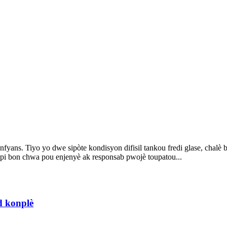
nfyans. Tiyo yo dwe sipòte kondisyon difisil tankou fredi glase, chalè bo
i bon chwa pou enjenyè ak responsab pwojè toupatou...
id konplè