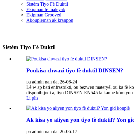
Sistèm Tiyo Fè Duktil
Ekipman fè maleyab
Ekipman Grooved
Akoupleman ak kranpon
Sistèm Tiyo Fè Duktil
Poukisa chwazi tiyo fè duktil DINSEN?
pa admin nan dat 26-06-24
Lè w ap bati enfrastrikti, ou bezwen materyèl ou ka fè ko
disponib jodi a, tiyo DINSEN EN545 la kanpe kòm yon p
Li plis
Ak kisa yo aliyen yon tiyo fè duktil? Yon g
pa admin nan dat 26-06-17