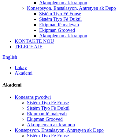
Akoupleman ak kranpon
Konsepsyon, Enstalasyon, Antretyen ak Depo
Sistèm Tiyo Fè Fonse
Sistèm Tiyo Fè Duktil
Ekipman fè maleyab
Ekipman Grooved
Akoupleman ak kranpon
KONTAKTE NOU
TELECHAJE
English
Lakay
Akademi
Akademi
Konesans pwodwi
Sistèm Tiyo Fè Fonse
Sistèm Tiyo Fè Duktil
Ekipman fè maleyab
Ekipman Grooved
Akoupleman ak kranpon
Konsepsyon, Enstalasyon, Antretyen ak Depo
Sistèm Tiyo Fè Fonse