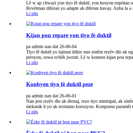
Lè w ap chwazi yon tiyo fè duktil, yon kesyon enpòtan se:
Revètman diferan yo adapte ak diferan travay. Anba la a s
Li plis
Kijan pou repare yon tiyo fè duktil
pa admin nan dat 26-06-04
Tiyo fè duktil yo lajman itilize nan sistèm rezèv dlo ak e
presyon, oswa echèk jwenti. Lè w konnen kijan pou repare
Li plis
Konbyen tiyo fè duktil peze
pa admin nan dat 26-06-01
Nan jeni rezèv dlo ak drenaj, rezo tiyo minisipal, ak sist
mekanik li yo ak rezistans korozyon. Konprann paramèt t
Li plis