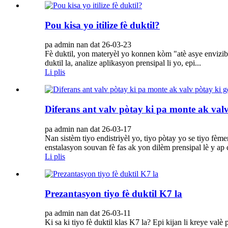
Pou kisa yo itilize fè duktil?
pa admin nan dat 26-03-23
Fè duktil, yon materyèl yo konnen kòm "atè asye envizib" 
duktil la, analize aplikasyon prensipal li yo, epi...
Li plis
Diferans ant valv pòtay ki pa monte ak valv 
pa admin nan dat 26-03-17
Nan sistèm tiyo endistriyèl yo, tiyo pòtay yo se tiyo fèm
enstalasyon souvan fè fas ak yon dilèm prensipal lè y ap c
Li plis
Prezantasyon tiyo fè duktil K7 la
pa admin nan dat 26-03-11
Ki sa ki tiyo fè duktil klas K7 la? Epi kijan li kreye val