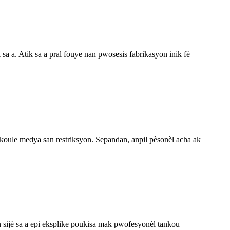
sa a. Atik sa a pral fouye nan pwosesis fabrikasyon inik fè
ak koule medya san restriksyon. Sepandan, anpil pèsonèl acha ak
nan sijè sa a epi eksplike poukisa mak pwofesyonèl tankou