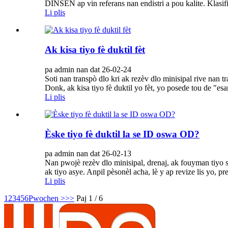
DINSEN ap vin referans nan endistri a pou kalite. Klasifik
Li plis
Ak kisa tiyo fè duktil fèt
pa admin nan dat 26-02-24
Soti nan transpò dlo kri ak rezèv dlo minisipal rive nan 
Donk, ak kisa tiyo fè duktil yo fèt, yo posede tou de "esan
Li plis
Èske tiyo fè duktil la se ID oswa OD?
pa admin nan dat 26-02-13
Nan pwojè rezèv dlo minisipal, drenaj, ak fouyman tiyo sa
ak tiyo asye. Anpil pèsonèl acha, lè y ap revize lis yo, p
Li plis
1
2
3
4
5
6
Pwochen >
>>
Paj 1 / 6