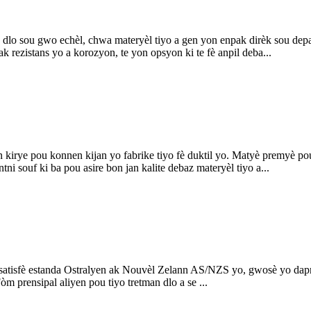
n dlo sou gwo echèl, chwa materyèl tiyo a gen yon enpak dirèk sou depa
k rezistans yo a korozyon, te yon opsyon ki te fè anpil deba...
 kirye pou konnen kijan yo fabrike tiyo fè duktil yo. Matyè premyè pou
ni souf ki ba pou asire bon jan kalite debaz materyèl tiyo a...
i satisfè estanda Ostralyen ak Nouvèl Zelann AS/NZS yo, gwosè yo dap
 prensipal aliyen pou tiyo tretman dlo a se ...