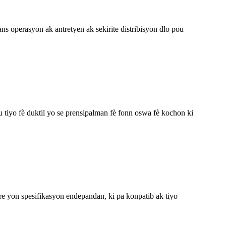
ns operasyon ak antretyen ak sekirite distribisyon dlo pou
 tiyo fè duktil yo se prensipalman fè fonn oswa fè kochon ki
re yon spesifikasyon endepandan, ki pa konpatib ak tiyo