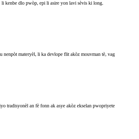
 kenbe dlo pwòp, epi li asire yon lavi sèvis ki long.
kou nenpòt materyèl, li ka devlope flit akòz mouvman tè, vag
 tiyo tradisyonèl an fè fonn ak asye akòz ekselan pwopriyete