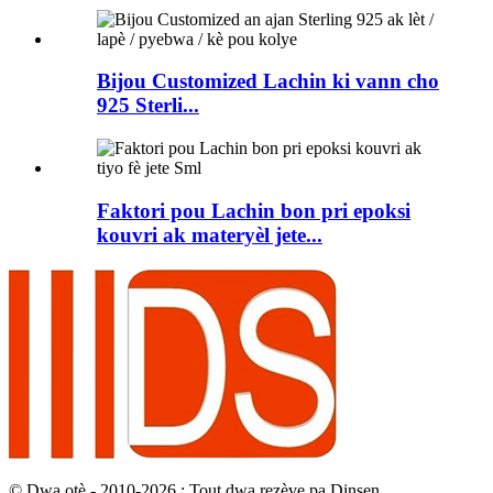
Bijou Customized Lachin ki vann cho
925 Sterli...
Faktori pou Lachin bon pri epoksi
kouvri ak materyèl jete...
© Dwa otè - 2010-2026 : Tout dwa rezève pa Dinsen