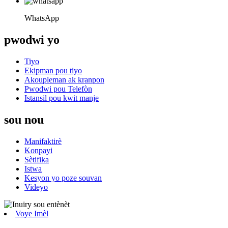
WhatsApp
pwodwi yo
Tiyo
Ekipman pou tiyo
Akoupleman ak kranpon
Pwodwi pou Telefòn
Istansil pou kwit manje
sou nou
Manifaktirè
Konpayi
Sètifika
Istwa
Kesyon yo poze souvan
Videyo
Voye Imèl