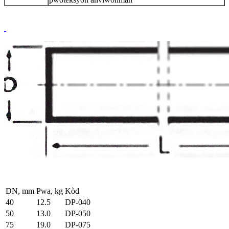
DN, mm
Pwa, kg
Kòd
40
12.5
DP-040
50
13.0
DP-050
75
19.0
DP-075