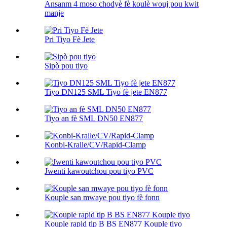
Ansanm 4 moso chodyè fè koulè wouj pou kwit
manje
Pri Tiyo Fè Jete
Sipò pou tiyo
Tiyo DN125 SML Tiyo fè jete EN877
Tiyo an fè SML DN50 EN877
Konbi-Kralle/CV/Rapid-Clamp
Jwenti kawoutchou pou tiyo PVC
Kouple san mwaye pou tiyo fè fonn
Kouple rapid tip B BS EN877 Kouple tiyo