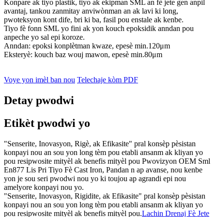
Konpare ak tiyo plastik, tiyo ak ekipman SML an fè jete gen anpil
avantaj, tankou zanmitay anviwònman an ak lavi ki long,
pwoteksyon kont dife, bri ki ba, fasil pou enstale ak kenbe.
Tiyo fè fonn SML yo fini ak yon kouch epoksidik anndan pou
anpeche yo sal epi koroze.
Anndan: epoksi konplètman kwaze, epesè min.120μm
Eksteryè: kouch baz wouj mawon, epesè min.80μm
Voye yon imèl ban nou
Telechaje kòm PDF
Detay pwodwi
Etikèt pwodwi yo
"Senserite, Inovasyon, Rigè, ak Efikasite" pral konsèp pèsistan
konpayi nou an sou yon long tèm pou etabli ansanm ak kliyan yo
pou resipwosite mityèl ak benefis mityèl pou Pwovizyon OEM Sml
En877 Lis Pri Tiyo Fè Cast Iron, Pandan n ap avanse, nou kenbe
yon je sou seri pwodwi nou yo ki toujou ap agrandi epi nou
amelyore konpayi nou yo.
"Senserite, Inovasyon, Rigidite, ak Efikasite" pral konsèp pèsistan
konpayi nou an sou yon long tèm pou etabli ansanm ak kliyan yo
pou resipwosite mityèl ak benefis mityèl pou.
Lachin Drenaj Fè Jete