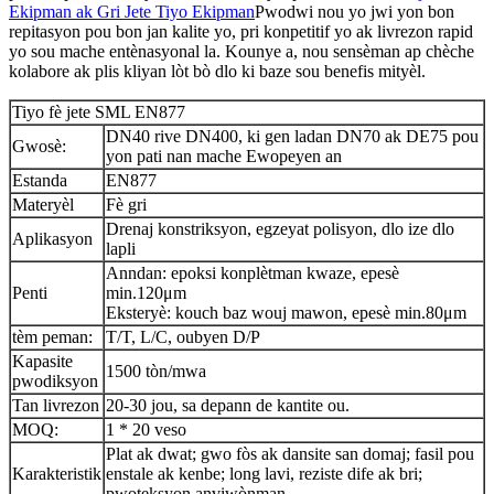
Ekipman ak Gri Jete Tiyo Ekipman
Pwodwi nou yo jwi yon bon
repitasyon pou bon jan kalite yo, pri konpetitif yo ak livrezon rapid
yo sou mache entènasyonal la. Kounye a, nou sensèman ap chèche
kolabore ak plis kliyan lòt bò dlo ki baze sou benefis mityèl.
Tiyo fè jete SML EN877
DN40 rive DN400, ki gen ladan DN70 ak DE75 pou
Gwosè:
yon pati nan mache Ewopeyen an
Estanda
EN877
Materyèl
Fè gri
Drenaj konstriksyon, egzeyat polisyon, dlo ize dlo
Aplikasyon
lapli
Anndan: epoksi konplètman kwaze, epesè
Penti
min.120μm
Eksteryè: kouch baz wouj mawon, epesè min.80μm
tèm peman:
T/T, L/C, oubyen D/P
Kapasite
1500 tòn/mwa
pwodiksyon
Tan livrezon
20-30 jou, sa depann de kantite ou.
MOQ:
1 * 20 veso
Plat ak dwat; gwo fòs ak dansite san domaj; fasil pou
Karakteristik
enstale ak kenbe; long lavi, reziste dife ak bri;
pwoteksyon anviwònman