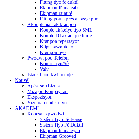
Fitting tiyo fè duktil
Ekipman fè maleab
Ekipman rainuré
Fitting pou laprès an asye pur
Akoupleman ak kranpon
Kouple ak kolye tiyo SML
Kouple DI ak adaptè bride
Kranpon reparasyon
Klips kawoutchou
Kranpon tiyo
Pwodwi pou Telefòn
Kouto Tiyo/Sè
Valv
Istansil pou kwit manje
Nouvèl
Apèsi sou biznis
Mizajou Konpayi an
Ekspozisyon
Vizit nan endistri yo
AKADEMI
Konesans pwodwi
Sistèm Tiyo Fè Fonse
Sistèm Tiyo Fè Duktil
Ekipman fè maleyab
Ekipman Grooved