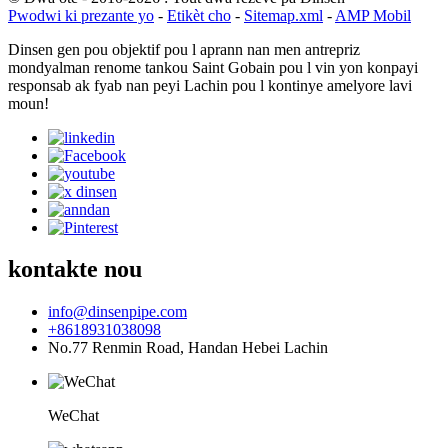
Pwodwi ki prezante yo
-
Etikèt cho
-
Sitemap.xml
-
AMP Mobil
Dinsen gen pou objektif pou l aprann nan men antrepriz
mondyalman renome tankou Saint Gobain pou l vin yon konpayi
responsab ak fyab nan peyi Lachin pou l kontinye amelyore lavi
moun!
kontakte nou
info@dinsenpipe.com
+8618931038098
No.77 Renmin Road, Handan Hebei Lachin
WeChat