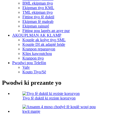
BML ekipman tiyo
Ekipman tiyo KML
TML ekipman tiyo
Fitting tiyo fè duktil
Ekipman fè maleab
Ekipman rainuré
Fitting pou laprès an asye pur
AKOUPLMAN AK KLAMP
Kouple ak kolye tiyo SML
Kouple DI ak adaptè bride
Kranpon reparasyon
Klips kawoutchou
Kranpon tiyo
Pwodwi pou Telefòn
Valv
Kouto Tiyo/Sè
Pwodwi ki prezante yo
Tiyo fè duktil ki reziste korozyon