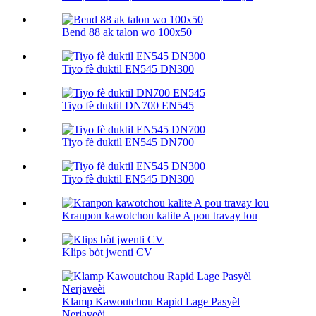
Bend 88 ak talon wo 100х50
Tiyo fè duktil EN545 DN300
Tiyo fè duktil DN700 EN545
Tiyo fè duktil EN545 DN700
Tiyo fè duktil EN545 DN300
Kranpon kawotchou kalite A pou travay lou
Klips bòt jwenti CV
Klamp Kawoutchou Rapid Lage Pasyèl
Nerjaveèi