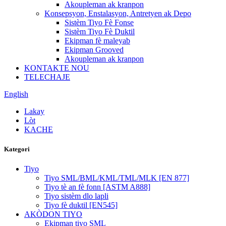
Akoupleman ak kranpon
Konsepsyon, Enstalasyon, Antretyen ak Depo
Sistèm Tiyo Fè Fonse
Sistèm Tiyo Fè Duktil
Ekipman fè maleyab
Ekipman Grooved
Akoupleman ak kranpon
KONTAKTE NOU
TELECHAJE
English
Lakay
Lòt
KACHE
Kategori
Tiyo
Tiyo SML/BML/KML/TML/MLK [EN 877]
Tiyo tè an fè fonn [ASTM A888]
Tiyo sistèm dlo lapli
Tiyo fè duktil [EN545]
AKÒDON TIYO
Ekipman tiyo SML