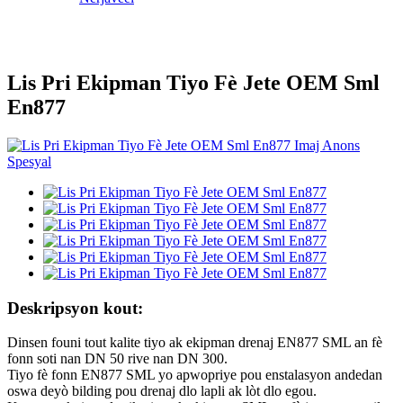
Lis Pri Ekipman Tiyo Fè Jete OEM Sml
En877
Deskripsyon kout:
Dinsen founi tout kalite tiyo ak ekipman drenaj EN877 SML an fè
fonn soti nan DN 50 rive nan DN 300.
Tiyo fè fonn EN877 SML yo apwopriye pou enstalasyon andedan
oswa deyò bilding pou drenaj dlo lapli ak lòt dlo egou.