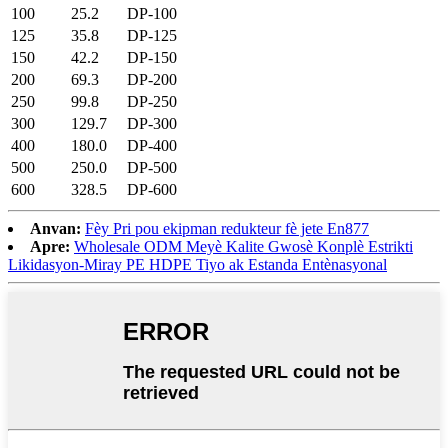
100
25.2
DP-100
125
35.8
DP-125
150
42.2
DP-150
200
69.3
DP-200
250
99.8
DP-250
300
129.7
DP-300
400
180.0
DP-400
500
250.0
DP-500
600
328.5
DP-600
Anvan:
Fèy Pri pou ekipman redukteur fè jete En877
Apre:
Wholesale ODM Meyè Kalite Gwosè Konplè Estrikti
Likidasyon-Miray PE HDPE Tiyo ak Estanda Entènasyonal