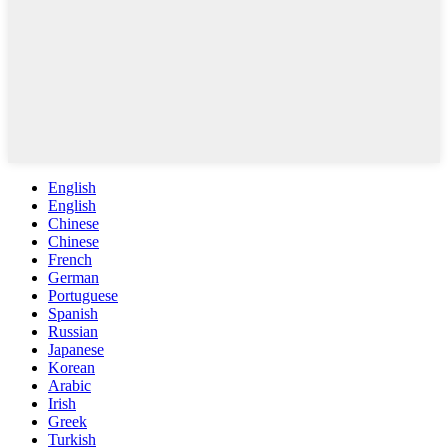
English
English
Chinese
Chinese
French
German
Portuguese
Spanish
Russian
Japanese
Korean
Arabic
Irish
Greek
Turkish