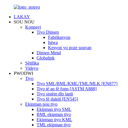
LAKAY
SOU NOU
Konpayi
Tiyo Dinsen
Fabrikasyon
Istwa
Kesyon yo poze souvan
Dinsen Metal
Globalink
Sètifika
Videyo
PWODWI
Tiyo
Tiyo SML/BML/KML/TML/MLK [EN877]
Tiyo tè an fè fonn [ASTM A888]
Tiyo sistèm dlo lapli
Tiyo fè duktil [EN545]
Ekipman pou tiyo
Ekipman tiyo SML
BML ekipman tiyo
Ekipman tiyo KML
TML ekipman tiyo