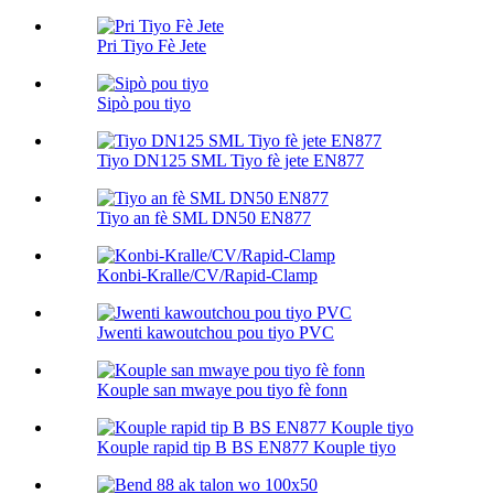
Pri Tiyo Fè Jete
Sipò pou tiyo
Tiyo DN125 SML Tiyo fè jete EN877
Tiyo an fè SML DN50 EN877
Konbi-Kralle/CV/Rapid-Clamp
Jwenti kawoutchou pou tiyo PVC
Kouple san mwaye pou tiyo fè fonn
Kouple rapid tip B BS EN877 Kouple tiyo