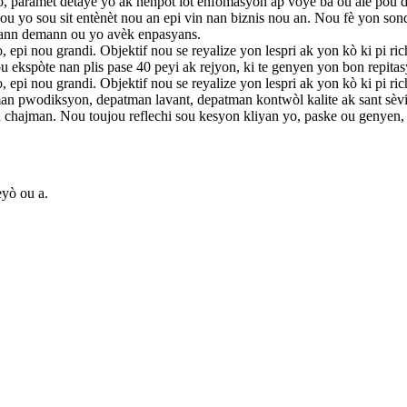
 yo, paramèt detaye yo ak nenpòt lòt enfòmasyon ap voye ba ou alè pou 
yo sou sit entènèt nou an epi vin nan biznis nou an. Nou fè yon sond
 tann demann ou yo avèk enpasyans.
 epi nou grandi. Objektif nou se reyalize yon lespri ak yon kò ki pi r
u ekspòte nan plis pase 40 peyi ak rejyon, ki te genyen yon bon repit
pi nou grandi. Objektif nou se reyalize yon lespri ak yon kò ki pi rich,
 pwodiksyon, depatman lavant, depatman kontwòl kalite ak sant sèvis, 
n chajman. Nou toujou reflechi sou kesyon kliyan yo, paske ou genyen
eyò ou a.