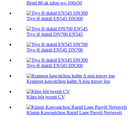
Bend 88 ak talon wo 100х50
Tiyo fè duktil EN545 DN300
Tiyo fè duktil DN700 EN545
Tiyo fè duktil EN545 DN700
Tiyo fè duktil EN545 DN300
Kranpon kawotchou kalite A pou travay lou
Klips bòt jwenti CV
Klamp Kawoutchou Rapid Lage Pasyèl Nerjaveèi