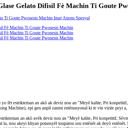
ase Gelato Difisil Fè Machin Ti Goute Pw
 yo fèt estrikteman an akò ak deviz nou an "Meyè kalite, Pri konpetiti
 Machine), epi gen anpil zanmi entènasyonal ki te vin vizite peyi a,
strikteman an akò avèk deviz nou an "Meyè kalite, Pri konpetitif, Sèvis
 la, nou akeyi kliyan potansyèl toupatou sou entènèt ak deyò entènèt. 