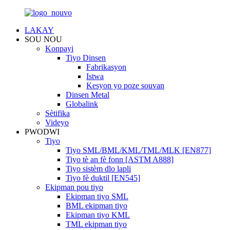
LAKAY
SOU NOU
Konpayi
Tiyo Dinsen
Fabrikasyon
Istwa
Kesyon yo poze souvan
Dinsen Metal
Globalink
Sètifika
Videyo
PWODWI
Tiyo
Tiyo SML/BML/KML/TML/MLK [EN877]
Tiyo tè an fè fonn [ASTM A888]
Tiyo sistèm dlo lapli
Tiyo fè duktil [EN545]
Ekipman pou tiyo
Ekipman tiyo SML
BML ekipman tiyo
Ekipman tiyo KML
TML ekipman tiyo