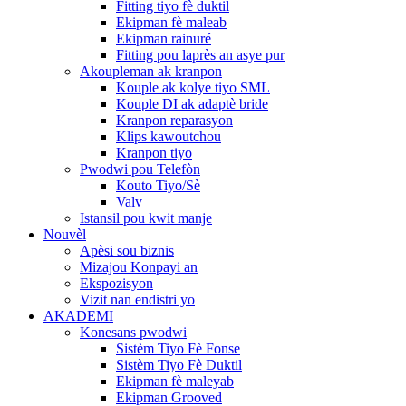
Fitting tiyo fè duktil
Ekipman fè maleab
Ekipman rainuré
Fitting pou laprès an asye pur
Akoupleman ak kranpon
Kouple ak kolye tiyo SML
Kouple DI ak adaptè bride
Kranpon reparasyon
Klips kawoutchou
Kranpon tiyo
Pwodwi pou Telefòn
Kouto Tiyo/Sè
Valv
Istansil pou kwit manje
Nouvèl
Apèsi sou biznis
Mizajou Konpayi an
Ekspozisyon
Vizit nan endistri yo
AKADEMI
Konesans pwodwi
Sistèm Tiyo Fè Fonse
Sistèm Tiyo Fè Duktil
Ekipman fè maleyab
Ekipman Grooved