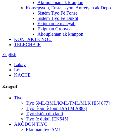
Akoupleman ak kranpon
Konsepsyon, Enstalasyon, Antretyen ak Depo
Sistèm Tiyo Fè Fonse
Sistèm Tiyo Fè Duktil
Ekipman fè maleyab
Ekipman Grooved
Akoupleman ak kranpon
KONTAKTE NOU
TELECHAJE
English
Lakay
Lòt
KACHE
Kategori
Tiyo
Tiyo SML/BML/KML/TML/MLK [EN 877]
Tiyo tè an fè fonn [ASTM A888]
Tiyo sistèm dlo lapli
Tiyo fè duktil [EN545]
AKÒDON TIYO
Ekipman tiyo SML