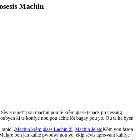
osesis Machin
f, Sèvis rapid" pou machin pou fè krèm glase (snack processing
 oubyen ki te konfye nou pou achte lòt bagay pou yo. Ou ta ka byen
 rapid".
Machin krèm glase Lachin di
,
Machin Jelato
Kòm yon fason
Malgre bon jan kalite pwodwi nou yo, ekip sèvis apre-vant kalifye