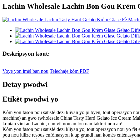
Lachin Wholesale Lachin Bon Gou Krèm Gl
Deskripsyon kout:
Voye yon imèl ban nou
Telechaje kòm PDF
Detay pwodwi
Etikèt pwodwi yo
Kòm yon fason pou satisfè dezi kliyan yo pi byen, tout operasyon nou
machine) an gwo (wholesale China Tasty Hard Gelato Ice Cream Making
kontan vini an Lachin, nan vil nou an tou nan faktori nou an!
Kòm yon fason pou satisfè dezi kliyan yo, tout operasyon nou yo fèt e
pou nou itilize resous enfòmasyon k ap grandi nan komès entènasyonal