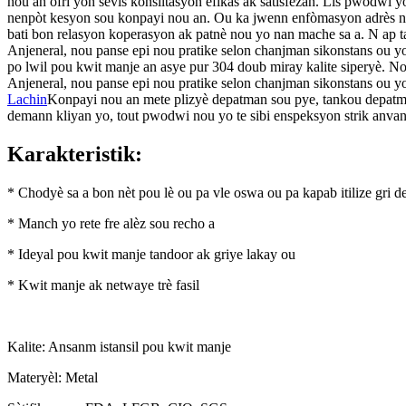
nou an ofri yon sèvis konsiltasyon efikas ak satisfezan. Lis pwodwi
nenpòt kesyon sou konpayi nou an. Ou ka jwenn enfòmasyon adrès nou 
bati bon relasyon koperasyon ak patnè nou yo nan mache sa a. N ap
Anjeneral, nou panse epi nou pratike selon chanjman sikonstans ou yo,
po lwil pou kwit manje an asye pur 304 doub miray kalite siperyè. No
Anjeneral, nou panse epi nou pratike selon chanjman sikonstans ou yo, e
Lachin
Konpayi nou an mete plizyè depatman sou pye, tankou depatman
demann kliyan yo, tout pwodwi nou yo te sibi enspeksyon strik anva
Karakteristik:
* Chodyè sa a bon nèt pou lè ou pa vle oswa ou pa kapab itilize gri d
* Manch yo rete fre alèz sou recho a
* Ideyal pou kwit manje tandoor ak griye lakay ou
* Kwit manje ak netwaye trè fasil
Kalite: Ansanm istansil pou kwit manje
Materyèl: Metal