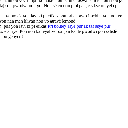
demann ou yo. Tanpri kontakte nou pa imèl oswa pa rele nou si ou gen
aj sou pwodwi nou yo. Nou sèten nou pral pataje siksè mityèl epi
ich ansanm ak yon lavi ki pi efikas pou pri an gwo Lachin, yon nouvo
asyon nan men kliyan nou yo atravè lemond.
 plis yon lavi ki pi efikas.
Pri boutèy asye pur ak tas asye pur
elatriye. Pou nou ka reyalize bon jan kalite pwodwi pou satisfè
, nou genyen!