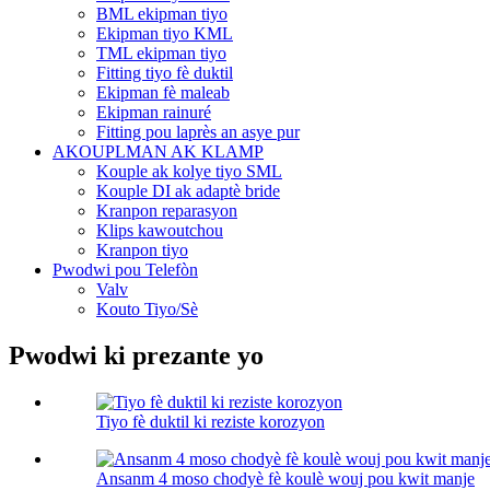
BML ekipman tiyo
Ekipman tiyo KML
TML ekipman tiyo
Fitting tiyo fè duktil
Ekipman fè maleab
Ekipman rainuré
Fitting pou laprès an asye pur
AKOUPLMAN AK KLAMP
Kouple ak kolye tiyo SML
Kouple DI ak adaptè bride
Kranpon reparasyon
Klips kawoutchou
Kranpon tiyo
Pwodwi pou Telefòn
Valv
Kouto Tiyo/Sè
Pwodwi ki prezante yo
Tiyo fè duktil ki reziste korozyon
Ansanm 4 moso chodyè fè koulè wouj pou kwit manje