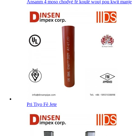
Ansanm 4 moso chodyè fè koulè wouj pou kwit manje
Pri Tiyo Fè Jete