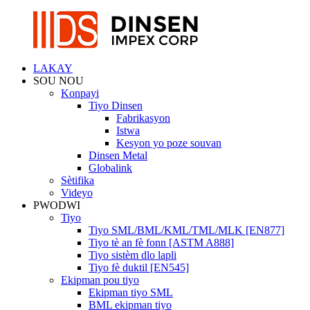
LAKAY
SOU NOU
Konpayi
Tiyo Dinsen
Fabrikasyon
Istwa
Kesyon yo poze souvan
Dinsen Metal
Globalink
Sètifika
Videyo
PWODWI
Tiyo
Tiyo SML/BML/KML/TML/MLK [EN877]
Tiyo tè an fè fonn [ASTM A888]
Tiyo sistèm dlo lapli
Tiyo fè duktil [EN545]
Ekipman pou tiyo
Ekipman tiyo SML
BML ekipman tiyo