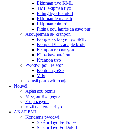
Ekipman tiyo KML
TML ekipman tiyo
Fitting tiyo fè duktil
Ekipman fè maleab
Ekipman rainuré
Fitting pou laprès an asye pur
Akoupleman ak kranpon
Kouple ak kolye tiyo SML
Kouple DI ak adaptè bride
Kranpon reparasyon
Klips kawoutchou
Kranpon tiyo
Pwodwi pou Telefòn
Kouto Tiyo/Sè
Valv
Istansil pou kwit manje
Nouvèl
Apèsi sou biznis
Mizajou Konpayi an
Ekspozisyon
Vizit nan endistri yo
AKADEMI
Konesans pwodwi
Sistèm Tiyo Fè Fonse
Sistèm Tiyo Fè Duktil