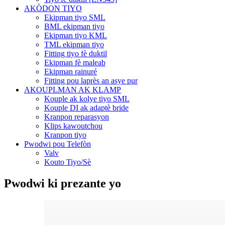
AKÒDON TIYO
Ekipman tiyo SML
BML ekipman tiyo
Ekipman tiyo KML
TML ekipman tiyo
Fitting tiyo fè duktil
Ekipman fè maleab
Ekipman rainuré
Fitting pou laprès an asye pur
AKOUPLMAN AK KLAMP
Kouple ak kolye tiyo SML
Kouple DI ak adaptè bride
Kranpon reparasyon
Klips kawoutchou
Kranpon tiyo
Pwodwi pou Telefòn
Valv
Kouto Tiyo/Sè
Pwodwi ki prezante yo