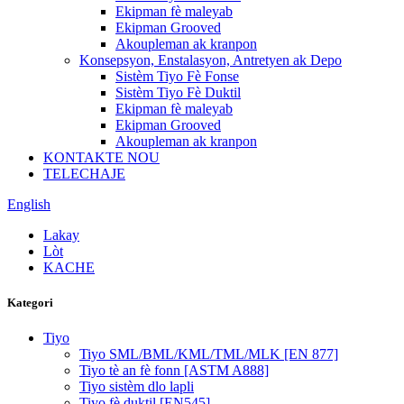
Ekipman fè maleyab
Ekipman Grooved
Akoupleman ak kranpon
Konsepsyon, Enstalasyon, Antretyen ak Depo
Sistèm Tiyo Fè Fonse
Sistèm Tiyo Fè Duktil
Ekipman fè maleyab
Ekipman Grooved
Akoupleman ak kranpon
KONTAKTE NOU
TELECHAJE
English
Lakay
Lòt
KACHE
Kategori
Tiyo
Tiyo SML/BML/KML/TML/MLK [EN 877]
Tiyo tè an fè fonn [ASTM A888]
Tiyo sistèm dlo lapli
Tiyo fè duktil [EN545]