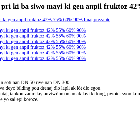
pri ki ba siwo mayi ki gen anpil fruktoz
nn soti nan DN 50 rive nan DN 300.
eyò bilding pou drenaj dlo lapli ak lòt dlo egou.
ntaj, tankou zanmitay anviwònman an ak lavi ki long, pwoteksyon kont di
 yo sal epi koroze.