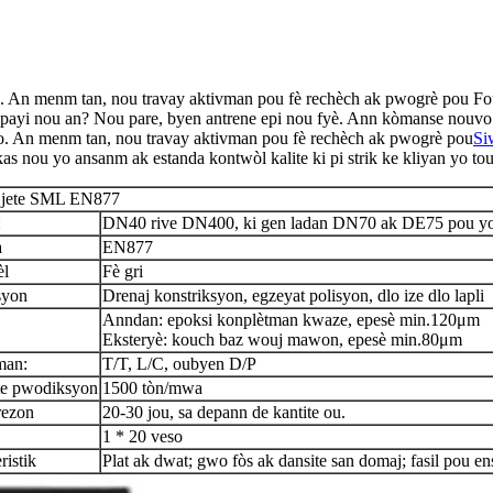
. An menm tan, nou travay aktivman pou fè rechèch ak pwogrè pou Fo
ayi nou an? Nou pare, byen antrene epi nou fyè. Ann kòmanse nouvo a
. An menm tan, nou travay aktivman pou fè rechèch ak pwogrè pou
Si
kas nou yo ansanm ak estanda kontwòl kalite ki pi strik ke kliyan yo t
è jete SML EN877
:
DN40 rive DN400, ki gen ladan DN70 ak DE75 pou yo
a
EN877
èl
Fè gri
syon
Drenaj konstriksyon, egzeyat polisyon, dlo ize dlo lapli
Anndan: epoksi konplètman kwaze, epesè min.120μm
Eksteryè: kouch baz wouj mawon, epesè min.80μm
man:
T/T, L/C, oubyen D/P
te pwodiksyon
1500 tòn/mwa
rezon
20-30 jou, sa depann de kantite ou.
1 * 20 veso
ristik
Plat ak dwat; gwo fòs ak dansite san domaj; fasil pou en