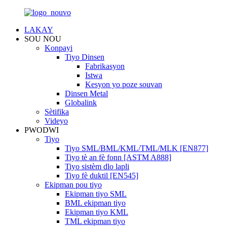
LAKAY
SOU NOU
Konpayi
Tiyo Dinsen
Fabrikasyon
Istwa
Kesyon yo poze souvan
Dinsen Metal
Globalink
Sètifika
Videyo
PWODWI
Tiyo
Tiyo SML/BML/KML/TML/MLK [EN877]
Tiyo tè an fè fonn [ASTM A888]
Tiyo sistèm dlo lapli
Tiyo fè duktil [EN545]
Ekipman pou tiyo
Ekipman tiyo SML
BML ekipman tiyo
Ekipman tiyo KML
TML ekipman tiyo