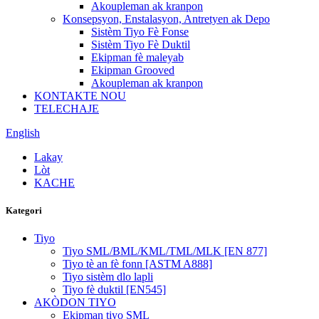
Akoupleman ak kranpon
Konsepsyon, Enstalasyon, Antretyen ak Depo
Sistèm Tiyo Fè Fonse
Sistèm Tiyo Fè Duktil
Ekipman fè maleyab
Ekipman Grooved
Akoupleman ak kranpon
KONTAKTE NOU
TELECHAJE
English
Lakay
Lòt
KACHE
Kategori
Tiyo
Tiyo SML/BML/KML/TML/MLK [EN 877]
Tiyo tè an fè fonn [ASTM A888]
Tiyo sistèm dlo lapli
Tiyo fè duktil [EN545]
AKÒDON TIYO
Ekipman tiyo SML