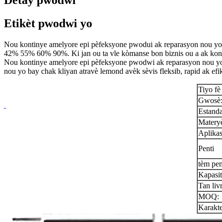
Detay pwodwi
Etikèt pwodwi yo
Nou kontinye amelyore epi pèfeksyone pwodui ak reparasyon nou yo
42% 55% 60% 90%. Ki jan ou ta vle kòmanse bon biznis ou a ak konp
Nou kontinye amelyore epi pèfeksyone pwodwi ak reparasyon nou yo
nou yo bay chak kliyan atravè lemond avèk sèvis fleksib, rapid ak efi
Tiyo f
Gwosè
Estand
Matery
Aplika
Penti
tèm pe
Kapasi
Tan liv
MOQ:
Karakte