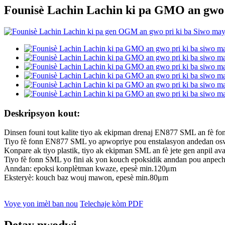
Founisè Lachin Lachin ki pa GMO an gwo 
Deskripsyon kout:
Dinsen founi tout kalite tiyo ak ekipman drenaj EN877 SML an fè fo
Tiyo fè fonn EN877 SML yo apwopriye pou enstalasyon andedan oswa d
Konpare ak tiyo plastik, tiyo ak ekipman SML an fè jete gen anpil ava
Tiyo fè fonn SML yo fini ak yon kouch epoksidik anndan pou anpeche
Anndan: epoksi konplètman kwaze, epesè min.120μm
Eksteryè: kouch baz wouj mawon, epesè min.80μm
Voye yon imèl ban nou
Telechaje kòm PDF