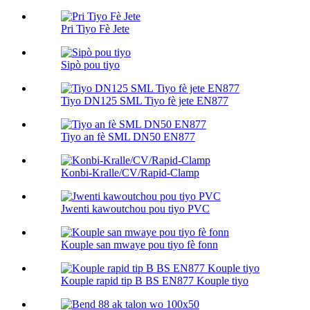
Pri Tiyo Fè Jete
Sipò pou tiyo
Tiyo DN125 SML Tiyo fè jete EN877
Tiyo an fè SML DN50 EN877
Konbi-Kralle/CV/Rapid-Clamp
Jwenti kawoutchou pou tiyo PVC
Kouple san mwaye pou tiyo fè fonn
Kouple rapid tip B BS EN877 Kouple tiyo