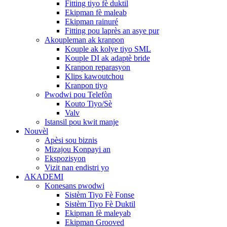
Fitting tiyo fè duktil
Ekipman fè maleab
Ekipman rainuré
Fitting pou laprès an asye pur
Akoupleman ak kranpon
Kouple ak kolye tiyo SML
Kouple DI ak adaptè bride
Kranpon reparasyon
Klips kawoutchou
Kranpon tiyo
Pwodwi pou Telefòn
Kouto Tiyo/Sè
Valv
Istansil pou kwit manje
Nouvèl
Apèsi sou biznis
Mizajou Konpayi an
Ekspozisyon
Vizit nan endistri yo
AKADEMI
Konesans pwodwi
Sistèm Tiyo Fè Fonse
Sistèm Tiyo Fè Duktil
Ekipman fè maleyab
Ekipman Grooved