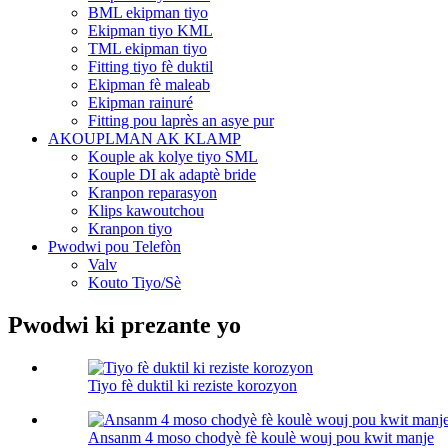
BML ekipman tiyo
Ekipman tiyo KML
TML ekipman tiyo
Fitting tiyo fè duktil
Ekipman fè maleab
Ekipman rainuré
Fitting pou laprès an asye pur
AKOUPLMAN AK KLAMP
Kouple ak kolye tiyo SML
Kouple DI ak adaptè bride
Kranpon reparasyon
Klips kawoutchou
Kranpon tiyo
Pwodwi pou Telefòn
Valv
Kouto Tiyo/Sè
Pwodwi ki prezante yo
Tiyo fè duktil ki reziste korozyon
Ansanm 4 moso chodyè fè koulè wouj pou kwit manje