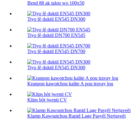
Bend 88 ak talon wo 100х50
Tiyo fè duktil EN545 DN300
Tiyo fè duktil DN700 EN545
Tiyo fè duktil EN545 DN700
Tiyo fè duktil EN545 DN300
Kranpon kawotchou kalite A pou travay lou
Klips bòt jwenti CV
Klamp Kawoutchou Rapid Lage Pasyèl Nerjaveèi