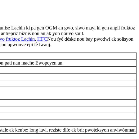
unisè Lachin ki pa gen OGM an gwo, siwo mayi ki gen anpil fruktoz
ntrepriz biznis nou an ak yon nouvo souf.
wo fruktoz Lachin
,
HFC
Nou fyè dèske nou bay pwodwi ak solisyon
oujou apwouve epi fè lwanj.
n pati nan mache Ewopeyen an
stale ak kenbe; long lavi, reziste dife ak bri; pwoteksyon anviwònman