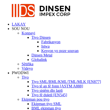
LAKAY
SOU NOU
Konpayi
Tiyo Dinsen
Fabrikasyon
Istwa
Kesyon yo poze souvan
Dinsen Metal
Globalink
Sètifika
Videyo
PWODWI
Tiyo
Tiyo SML/BML/KML/TML/MLK [EN877]
Tiyo tè an fè fonn [ASTM A888]
Tiyo sistèm dlo lapli
Tiyo fè duktil [EN545]
Ekipman pou tiyo
Ekipman tiyo SML
BML ekipman tiyo