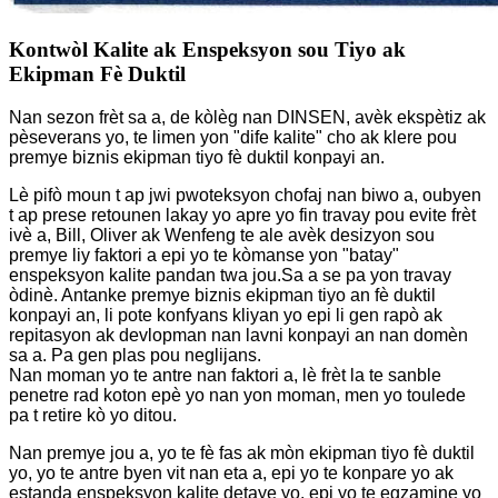
Kontwòl Kalite ak Enspeksyon sou Tiyo ak
Ekipman Fè Duktil
Nan sezon frèt sa a, de kòlèg nan DINSEN, avèk ekspètiz ak
pèseverans yo, te limen yon "dife kalite" cho ak klere pou
premye biznis ekipman tiyo fè duktil konpayi an.
Lè pifò moun t ap jwi pwoteksyon chofaj nan biwo a, oubyen
t ap prese retounen lakay yo apre yo fin travay pou evite frèt
ivè a, Bill, Oliver ak Wenfeng te ale avèk desizyon sou
premye liy faktori a epi yo te kòmanse yon "batay"
enspeksyon kalite pandan twa jou.
Sa a se pa yon travay
òdinè. Antanke premye biznis ekipman tiyo an fè duktil
konpayi an, li pote konfyans kliyan yo epi li gen rapò ak
repitasyon ak devlopman nan lavni konpayi an nan domèn
sa a. Pa gen plas pou neglijans.
Nan moman yo te antre nan faktori a, lè frèt la te sanble
penetre rad koton epè yo nan yon moman, men yo toulede
pa t retire kò yo ditou.
Nan premye jou a, yo te fè fas ak mòn ekipman tiyo fè duktil
yo, yo te antre byen vit nan eta a, epi yo te konpare yo ak
estanda enspeksyon kalite detaye yo, epi yo te egzamine yo