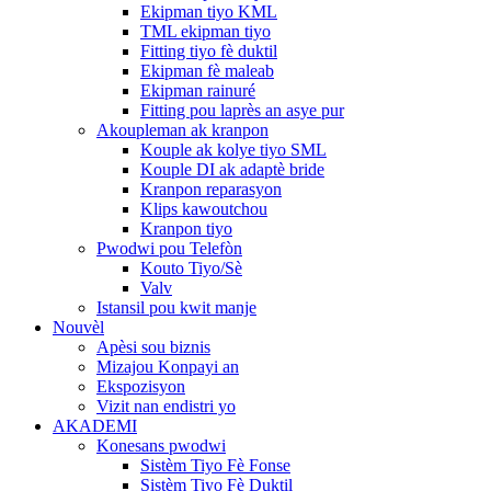
Ekipman tiyo KML
TML ekipman tiyo
Fitting tiyo fè duktil
Ekipman fè maleab
Ekipman rainuré
Fitting pou laprès an asye pur
Akoupleman ak kranpon
Kouple ak kolye tiyo SML
Kouple DI ak adaptè bride
Kranpon reparasyon
Klips kawoutchou
Kranpon tiyo
Pwodwi pou Telefòn
Kouto Tiyo/Sè
Valv
Istansil pou kwit manje
Nouvèl
Apèsi sou biznis
Mizajou Konpayi an
Ekspozisyon
Vizit nan endistri yo
AKADEMI
Konesans pwodwi
Sistèm Tiyo Fè Fonse
Sistèm Tiyo Fè Duktil