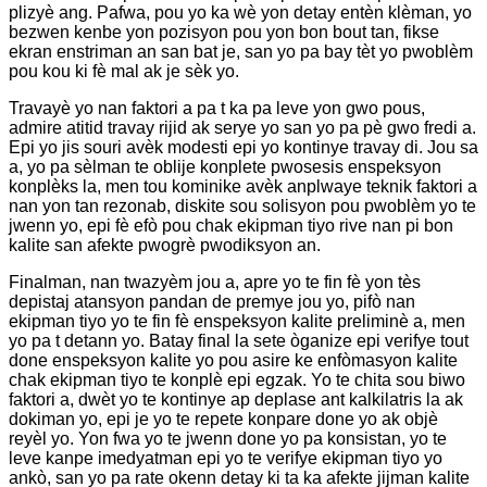
plizyè ang. Pafwa, pou yo ka wè yon detay entèn klèman, yo
bezwen kenbe yon pozisyon pou yon bon bout tan, fikse
ekran enstriman an san bat je, san yo pa bay tèt yo pwoblèm
pou kou ki fè mal ak je sèk yo.
Travayè yo nan faktori a pa t ka pa leve yon gwo pous,
admire atitid travay rijid ak serye yo san yo pa pè gwo fredi a.
Epi yo jis souri avèk modesti epi yo kontinye travay di. Jou sa
a, yo pa sèlman te oblije konplete pwosesis enspeksyon
konplèks la, men tou kominike avèk anplwaye teknik faktori a
nan yon tan rezonab, diskite sou solisyon pou pwoblèm yo te
jwenn yo, epi fè efò pou chak ekipman tiyo rive nan pi bon
kalite san afekte pwogrè pwodiksyon an.
Finalman, nan twazyèm jou a, apre yo te fin fè yon tès
depistaj atansyon pandan de premye jou yo, pifò nan
ekipman tiyo yo te fin fè enspeksyon kalite preliminè a, men
yo pa t detann yo. Batay final la sete òganize epi verifye tout
done enspeksyon kalite yo pou asire ke enfòmasyon kalite
chak ekipman tiyo te konplè epi egzak. Yo te chita sou biwo
faktori a, dwèt yo te kontinye ap deplase ant kalkilatris la ak
dokiman yo, epi je yo te repete konpare done yo ak objè
reyèl yo. Yon fwa yo te jwenn done yo pa konsistan, yo te
leve kanpe imedyatman epi yo te verifye ekipman tiyo yo
ankò, san yo pa rate okenn detay ki ta ka afekte jijman kalite