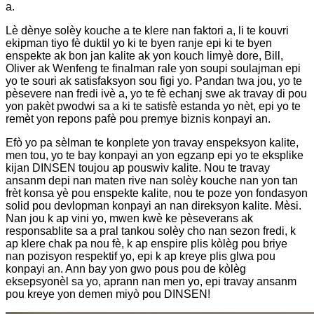
a.
Lè dènye solèy kouche a te klere nan faktori a, li te kouvri
ekipman tiyo fè duktil yo ki te byen ranje epi ki te byen
enspekte ak bon jan kalite ak yon kouch limyè dore, Bill,
Oliver ak Wenfeng te finalman rale yon soupi soulajman epi
yo te souri ak satisfaksyon sou figi yo. Pandan twa jou, yo te
pèsevere nan fredi ivè a, yo te fè echanj swe ak travay di pou
yon pakèt pwodwi sa a ki te satisfè estanda yo nèt, epi yo te
remèt yon repons pafè pou premye biznis konpayi an.
Efò yo pa sèlman te konplete yon travay enspeksyon kalite,
men tou, yo te bay konpayi an yon egzanp epi yo te eksplike
kijan DINSEN toujou ap pouswiv kalite. Nou te travay
ansanm depi nan maten rive nan solèy kouche nan yon tan
frèt konsa yè pou enspekte kalite, nou te poze yon fondasyon
solid pou devlopman konpayi an nan direksyon kalite. Mèsi.
Nan jou k ap vini yo, mwen kwè ke pèseverans ak
responsablite sa a pral tankou solèy cho nan sezon fredi, k
ap klere chak pa nou fè, k ap enspire plis kòlèg pou briye
nan pozisyon respektif yo, epi k ap kreye plis glwa pou
konpayi an. Ann bay yon gwo pous pou de kòlèg
eksepsyonèl sa yo, aprann nan men yo, epi travay ansanm
pou kreye yon demen miyò pou DINSEN!