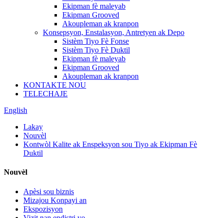
Ekipman fè maleyab
Ekipman Grooved
Akoupleman ak kranpon
Konsepsyon, Enstalasyon, Antretyen ak Depo
Sistèm Tiyo Fè Fonse
Sistèm Tiyo Fè Duktil
Ekipman fè maleyab
Ekipman Grooved
Akoupleman ak kranpon
KONTAKTE NOU
TELECHAJE
English
Lakay
Nouvèl
Kontwòl Kalite ak Enspeksyon sou Tiyo ak Ekipman Fè
Duktil
Nouvèl
Apèsi sou biznis
Mizajou Konpayi an
Ekspozisyon
Vizit nan endistri yo