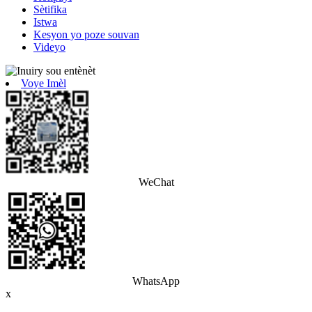
Sètifika
Istwa
Kesyon yo poze souvan
Videyo
Voye Imèl
WeChat
WhatsApp
x