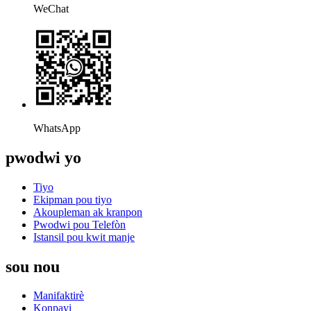
WeChat
WhatsApp
pwodwi yo
Tiyo
Ekipman pou tiyo
Akoupleman ak kranpon
Pwodwi pou Telefòn
Istansil pou kwit manje
sou nou
Manifaktirè
Konpayi