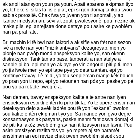
ak anpil atansyon youn pa youn. Apati aparans ekipman tiyo
yo, tcheke si sifas la lis e plat, epi si gen domaj tankou twou
sab ak porositë. Chak fwa yo jwenn yon ti anomali, y ap
kanpe imedyatman, sèvi ak zouti pwofesyonèl pou mezire ak
make plis, epi anrejistre done detaye pou asire ke pwoblèm
nan pa pral rate.
Bri machin ki fè bwi nan faktori a ak sifle van frèt nan sezon
ivè a mele nan yon "mizik anbyans" dezagreyab, men yo
plonje nan pwòp mond enspeksyon kalite yo, san okenn
distraksyon. Tank tan ap pase, tanperati a nan atelye a
sanble pi ba, epi men yo ak pye yo vin angoudi piti piti, men
yo jis fwote men yo epi tape pye yo detanzantan, epi yo
kontinye travay. Lè midi, yo tou senpleman manje kèk bouch,
yo pran yon ti repo, epi yo retounen nan pòs yo, paske yo pè
pou yo pa retade pwogrè a.
Nan demen, travay enspeksyon kalite a te antre nan lyen
enspeksyon estrikti entèn ki pi kritik la. Yo te opere enstriman
deteksyon defo a avèk ladrès pou fè yon "eskanè" pwofon
sou kalite entèn ekipman tiyo yo. Sa mande yon gwo degre
konsantrasyon ak pasyans, paske menm fant oswa domaj ki
trè piti ka lakòz pwoblèm grav nan itilizasyon nan lavni. Pou
asire presizyon rezilta tès yo, yo repete ajiste paramèt
enstriman an epi revize chak pwen pwoblèm sispèk sou