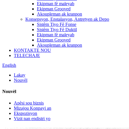
Ekipman fè maleyab
Ekipman Grooved
Akoupleman ak kranpon
Konsepsyon, Enstalasyon, Antretyen ak Depo
Sistèm Tiyo Fè Fonse
Sistèm Tiyo Fè Duktil
Ekipman fè maleyab
Ekipman Grooved
Akoupleman ak kranpon
KONTAKTE NOU
TELECHAJE
English
Lakay
Nouvèl
Nouvèl
Apèsi sou biznis
Mizajou Konpayi an
Ekspozisyon
Vizit nan endistri yo