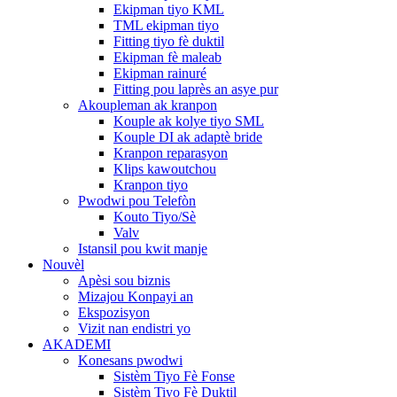
Ekipman tiyo KML
TML ekipman tiyo
Fitting tiyo fè duktil
Ekipman fè maleab
Ekipman rainuré
Fitting pou laprès an asye pur
Akoupleman ak kranpon
Kouple ak kolye tiyo SML
Kouple DI ak adaptè bride
Kranpon reparasyon
Klips kawoutchou
Kranpon tiyo
Pwodwi pou Telefòn
Kouto Tiyo/Sè
Valv
Istansil pou kwit manje
Nouvèl
Apèsi sou biznis
Mizajou Konpayi an
Ekspozisyon
Vizit nan endistri yo
AKADEMI
Konesans pwodwi
Sistèm Tiyo Fè Fonse
Sistèm Tiyo Fè Duktil