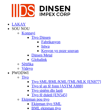
LAKAY
SOU NOU
Konpayi
Tiyo Dinsen
Fabrikasyon
Istwa
Kesyon yo poze souvan
Dinsen Metal
Globalink
Sètifika
Videyo
PWODWI
Tiyo
Tiyo SML/BML/KML/TML/MLK [EN877]
Tiyo tè an fè fonn [ASTM A888]
Tiyo sistèm dlo lapli
Tiyo fè duktil [EN545]
Ekipman pou tiyo
Ekipman tiyo SML
BML ekipman tiyo