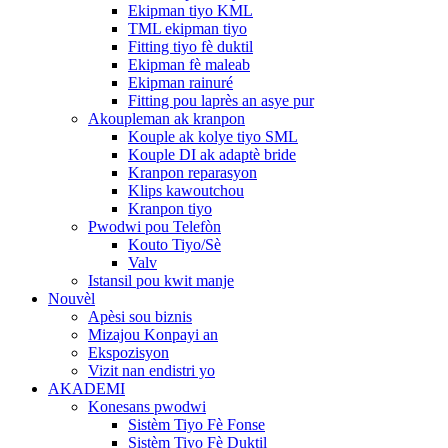
Ekipman tiyo KML
TML ekipman tiyo
Fitting tiyo fè duktil
Ekipman fè maleab
Ekipman rainuré
Fitting pou laprès an asye pur
Akoupleman ak kranpon
Kouple ak kolye tiyo SML
Kouple DI ak adaptè bride
Kranpon reparasyon
Klips kawoutchou
Kranpon tiyo
Pwodwi pou Telefòn
Kouto Tiyo/Sè
Valv
Istansil pou kwit manje
Nouvèl
Apèsi sou biznis
Mizajou Konpayi an
Ekspozisyon
Vizit nan endistri yo
AKADEMI
Konesans pwodwi
Sistèm Tiyo Fè Fonse
Sistèm Tiyo Fè Duktil