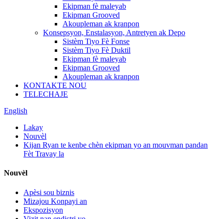
Ekipman fè maleyab
Ekipman Grooved
Akoupleman ak kranpon
Konsepsyon, Enstalasyon, Antretyen ak Depo
Sistèm Tiyo Fè Fonse
Sistèm Tiyo Fè Duktil
Ekipman fè maleyab
Ekipman Grooved
Akoupleman ak kranpon
KONTAKTE NOU
TELECHAJE
English
Lakay
Nouvèl
Kijan Ryan te kenbe chèn ekipman yo an mouvman pandan
Fèt Travay la
Nouvèl
Apèsi sou biznis
Mizajou Konpayi an
Ekspozisyon
Vizit nan endistri yo