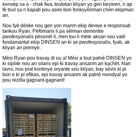
konsèp sa a - chak fwa, toutotan kliyan yo gen bezwen, n ap
fè tout sa n kapab pou asire bon fonksyònman chèn ekipman
an.
Nou fyè dèske nou gen yon manm ekip devwe e responsab
tankou Ryan. Pèfòmans li pa sèlman demontre
pwofesyonalis pèsonèl li, men tou li mete aksan sou valè
fondamantal ekip DINSEN an ki se pwofesyonalis, fyab, ak
kliyan an premye.
Mèsi Ryan pou travay di ou a! Mèsi a tout patnè DINSEN yo
ki sipòte nou an silans epi ki travay ansanm an kachèt. Nan
lavni, nou pral kontinye oryante sou kliyan, bay sèvis ki pi
bon e ki pi efikas, epi travay ansanm ak patnè mondyal yo
pou rezilta gagnant-gagnant!