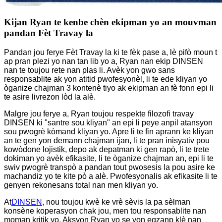
Kijan Ryan te kenbe chèn ekipman yo an mouvman
pandan Fèt Travay la
Pandan jou ferye Fèt Travay la ki te fèk pase a, lè pifò moun t
ap pran plezi yo nan tan lib yo a, Ryan nan ekip DINSEN
nan te toujou rete nan plas li. Avèk yon gwo sans
responsablite ak yon atitid pwofesyonèl, li te ede kliyan yo
òganize chajman 3 kontenè tiyo ak ekipman an fè fonn epi li
te asire livrezon lòd la alè.
Malgre jou ferye a, Ryan toujou respekte filozofi travay
DINSEN ki "santre sou kliyan" an epi li peye anpil atansyon
sou pwogrè kòmand kliyan yo. Apre li te fin aprann ke kliyan
an te gen yon demann chajman ijan, li te pran inisyativ pou
kowòdone lojistik, depo ak depatman ki gen rapò, li te trete
dokiman yo avèk efikasite, li te òganize chajman an, epi li te
swiv pwogrè transpò a pandan tout pwosesis la pou asire ke
machandiz yo te kite pò a alè. Pwofesyonalis ak efikasite li te
genyen rekonesans total nan men kliyan yo.
At
DINSEN
, nou toujou kwè ke vrè sèvis la pa sèlman
konsène koperasyon chak jou, men tou responsablite nan
moman kritik yo. Aksyon Ryan yo se yon egzanp klè nan