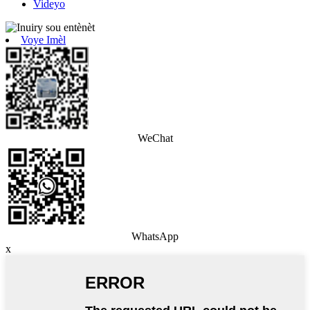
Videyo
Voye Imèl
WeChat
WhatsApp
x