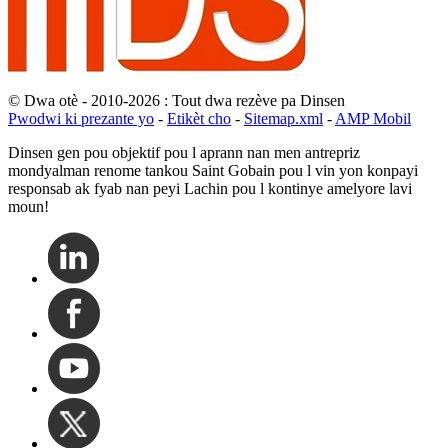
© Dwa otè - 2010-2026 : Tout dwa rezève pa Dinsen
Pwodwi ki prezante yo
-
Etikèt cho
-
Sitemap.xml
-
AMP Mobil
Dinsen gen pou objektif pou l aprann nan men antrepriz
mondyalman renome tankou Saint Gobain pou l vin yon konpayi
responsab ak fyab nan peyi Lachin pou l kontinye amelyore lavi
moun!