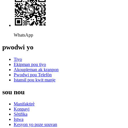
WhatsApp
pwodwi yo
Tiyo
Ekipman pou tiyo
Akoupleman ak kranpon
Pwodwi pou Telefòn
Istansil pou kwit manje
sou nou
Manifaktirè
Konpayi
Sètifika
Istwa
Kesyon yo poze souvan