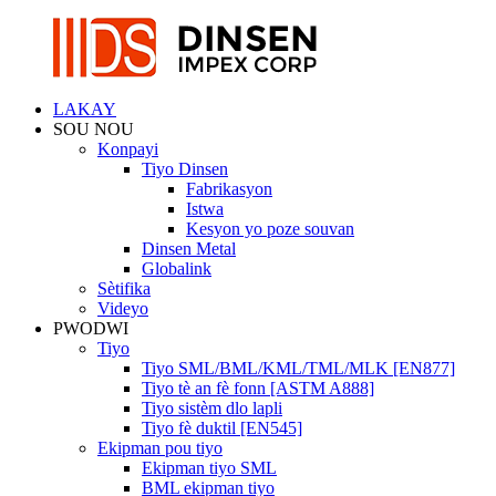
LAKAY
SOU NOU
Konpayi
Tiyo Dinsen
Fabrikasyon
Istwa
Kesyon yo poze souvan
Dinsen Metal
Globalink
Sètifika
Videyo
PWODWI
Tiyo
Tiyo SML/BML/KML/TML/MLK [EN877]
Tiyo tè an fè fonn [ASTM A888]
Tiyo sistèm dlo lapli
Tiyo fè duktil [EN545]
Ekipman pou tiyo
Ekipman tiyo SML
BML ekipman tiyo