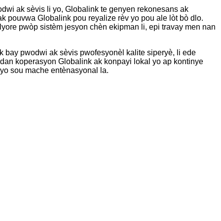
dwi ak sèvis li yo, Globalink te genyen rekonesans ak
ak pouvwa Globalink pou reyalize rèv yo pou ale lòt bò dlo.
amelyore pwòp sistèm jesyon chèn ekipman li, epi travay men nan
 bay pwodwi ak sèvis pwofesyonèl kalite siperyè, li ede
andan koperasyon Globalink ak konpayi lokal yo ap kontinye
yo sou mache entènasyonal la.