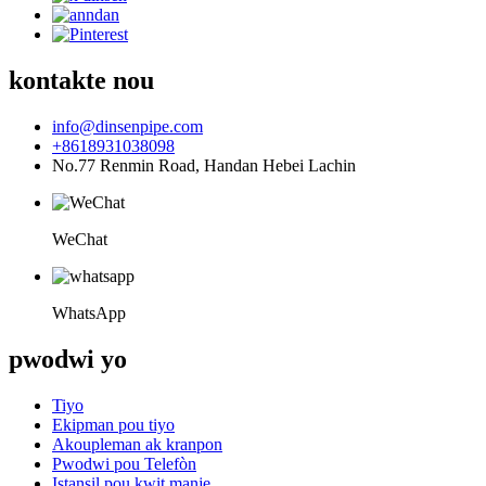
kontakte nou
info@dinsenpipe.com
+8618931038098
No.77 Renmin Road, Handan Hebei Lachin
WeChat
WhatsApp
pwodwi yo
Tiyo
Ekipman pou tiyo
Akoupleman ak kranpon
Pwodwi pou Telefòn
Istansil pou kwit manje