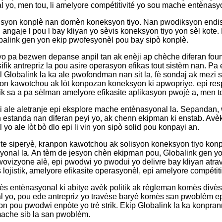
yo, men tou, li amelyore compétitivité yo sou mache entènasyo
syon konplè nan domèn koneksyon tiyo. Nan pwodiksyon endistriy
i angaje l pou l bay kliyan yo sèvis koneksyon tiyo yon sèl ko
obalink gen yon ekip pwofesyonèl pou bay sipò konplè.
i yo pa bezwen depanse anpil tan ak enèji ap chèche diferan fo
fik antrepriz la pou asire operasyon efikas tout sistèm nan. Pa
l Globalink la ka ale pwofondman nan sit la, fè sondaj ak mezi 
anpon kawotchou ak lòt konpozan koneksyon ki apwopriye, epi re
sa a pa sèlman amelyore efikasite aplikasyon pwojè a, men tou l
i ale aletranje epi eksplore mache entènasyonal la. Sepandan, wo
 estanda nan diferan peyi yo, ak chenn ekipman ki enstab. Avèk 
yo ale lòt bò dlo epi li vin yon sipò solid pou konpayi an.
te siperyè, kranpon kawotchou ak solisyon koneksyon tiyo konp
onal la. An tèm de jesyon chèn ekipman pou, Globalink gen yon 
wovizyone alè, epi pwodwi yo pwodui yo delivre bay kliyan atra
ojistik, amelyore efikasite operasyonèl, epi amelyore compétiti
s entènasyonal ki abitye avèk politik ak règleman komès divès 
yo, pou ede antrepriz yo travèse baryè komès san pwoblèm epi 
on pou pwodwi enpòte yo trè strik. Ekip Globalink la ka konpran
mache sib la san pwoblèm.