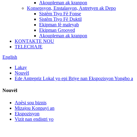
Akoupleman ak kranpon
Konsepsyon, Enstalasyon, Antretyen ak Depo
Sistèm Tiyo Fè Fonse
Sistèm Tiyo Fè Duktil
Ekipman fè maleyab
Ekipman Grooved
Akoupleman ak kranpon
KONTAKTE NOU
TELECHAJE
English
Lakay
Nouvèl
Ede Antrepriz Lokal yo epi Briye nan Ekspozisyon Yongbo a
Nouvèl
Apèsi sou biznis
Mizajou Konpayi an
Ekspozisyon
Vizit nan endistri yo