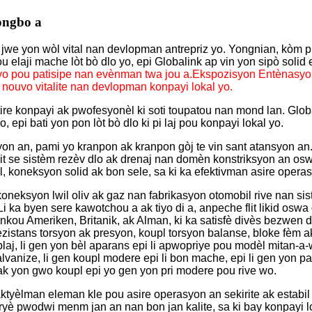
ongbo a
jwe yon wòl vital nan devlopman antrepriz yo. Yongnian, kòm 
ou elaji mache lòt bò dlo yo, epi Globalink ap vin yon sipò sol
i yo pou patisipe nan evènman twa jou a.
Ekspozisyon Entènasyona
 nouvo vitalite nan devlopman konpayi lokal yo.
e konpayi ak pwofesyonèl ki soti toupatou nan mond lan. Globali
 epi bati yon pon lòt bò dlo ki pi laj pou konpayi lokal yo.
yon an, pami yo kranpon ak kranpon gòj te vin sant atansyon an
it se sistèm rezèv dlo ak drenaj nan domèn konstriksyon an oswa
l, koneksyon solid ak bon sele, sa ki ka efektivman asire operas
an koneksyon lwil oliv ak gaz nan fabrikasyon otomobil rive nan s
Li ka byen sere kawotchou a ak tiyo di a, anpeche flit likid os
tankou Ameriken, Britanik, ak Alman, ki ka satisfè divès bezwe
rezistans torsyon ak presyon, koupl torsyon balanse, bloke fèm 
aj, li gen yon bèl aparans epi li apwopriye pou modèl mitan-a-
galvanize, li gen koupl modere epi li bon mache, epi li gen yon 
 ak yon gwo koupl epi yo gen yon pri modere pou rive wo.
ktyèlman eleman kle pou asire operasyon an sekirite ak estabil d
ryè pwodwi menm jan an nan bon jan kalite, sa ki bay konpayi