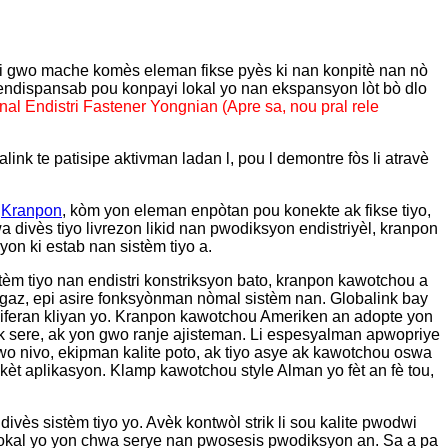
pi gwo mache komès eleman fikse pyès ki nan konpitè nan nò
id endispansab pou konpayi lokal yo nan ekspansyon lòt bò dlo
l Endistri Fastener Yongnian (Apre sa, nou pral rele
nk te patisipe aktivman ladan l, pou l demontre fòs li atravè
.
Kranpon
, kòm yon eleman enpòtan pou konekte ak fikse tiyo,
 divès tiyo livrezon likid nan pwodiksyon endistriyèl, kranpon
yon ki estab nan sistèm tiyo a.
istèm tiyo nan endistri konstriksyon bato, kranpon kawotchou a
wa gaz, epi asire fonksyònman nòmal sistèm nan. Globalink bay
n diferan kliyan yo. Kranpon kawotchou Ameriken an adopte yon
ak sere, ak yon gwo ranje ajisteman. Li espesyalman apwopriye
wo nivo, ekipman kalite poto, ak tiyo asye ak kawotchou oswa
pakèt aplikasyon. Klamp kawotchou style Alman yo fèt an fè tou,
ivès sistèm tiyo yo. Avèk kontwòl strik li sou kalite pwodwi
 lokal yo yon chwa serye nan pwosesis pwodiksyon an. Sa a pa