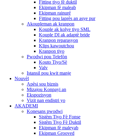
Fitting tiyo fè duktil
Ekipman fè maleab
Ekipman rainuré
Fitting pou laprès an asye pur
Akoupleman ak kranpon
Kouple ak kolye tiyo SML
Kouple DI ak adaptè bride
Kranpon reparasyon
Klips kawoutchou
Kranpon tiyo
Pwodwi pou Telefòn
Kouto Tiyo/Sè
Valv
Istansil pou kwit manje
Nouvèl
Apèsi sou biznis
Mizajou Konpayi an
Ekspozisyon
Vizit nan endistri yo
AKADEMI
Konesans pwodwi
Sistèm Tiyo Fè Fonse
Sistèm Tiyo Fè Duktil
Ekipman fè maleyab
Ekipman Grooved