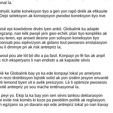
nal la.
èl, kalite koneksyon tiyo a gen yon rapò dirèk ak efikasite
te. Depi seleksyon ak konsepsyon pwodwi koneksyon tiyo rive
unisè epi kowòdone divès lyen ankò. Globalink ka adapte
 egzanp, nan kèk pwojè jeni gwo echèl, plan tiyo konplèks ak
sou teren, epi answit desine yon solisyon koneksyon tiyo
sponsab pou sipèvizyon ak gidans tout pwosesis enstalasyon
i diminye pri ak risk antrepriz la.
ut pou ale lòt bò dlo a pa fasil. Konpayi yo fè fas ak anpil
rich eksperyans li nan endistri a ak kapasite sèvis
lè ke Globalink bay yo ka ede konpayi lokal yo amelyore
rezo distribisyon lojistik solid ak yon sistèm jesyon envantè
vè lemond byen vit e avèk presizyon. Lè li optimize pwosesis
vité antrepriz yo sou mache entènasyonal la.
peyi yo. Ekip la ka bay yon seri sèvis tankou deklarasyon
evite risk komès ki koze pa pwoblèm politik ak regilasyon.
n egzijans sa yo davans epi ede antrepriz lokal yo nan travay