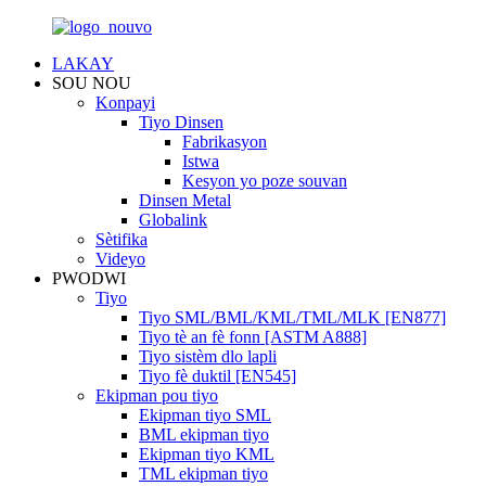
LAKAY
SOU NOU
Konpayi
Tiyo Dinsen
Fabrikasyon
Istwa
Kesyon yo poze souvan
Dinsen Metal
Globalink
Sètifika
Videyo
PWODWI
Tiyo
Tiyo SML/BML/KML/TML/MLK [EN877]
Tiyo tè an fè fonn [ASTM A888]
Tiyo sistèm dlo lapli
Tiyo fè duktil [EN545]
Ekipman pou tiyo
Ekipman tiyo SML
BML ekipman tiyo
Ekipman tiyo KML
TML ekipman tiyo