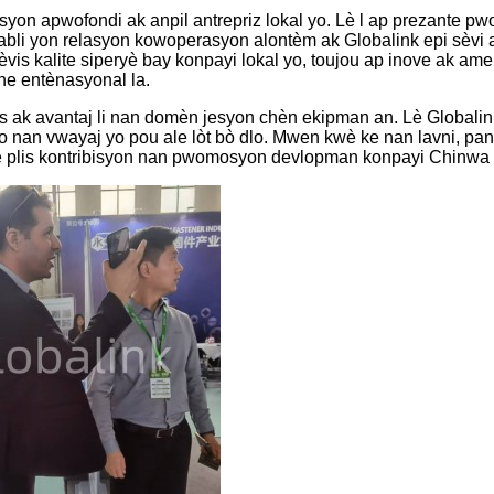
n apwofondi ak anpil antrepriz lokal yo. Lè l ap prezante pwo
etabli yon relasyon kowoperasyon alontèm ak Globalink epi sèvi 
y sèvis kalite siperyè bay konpayi lokal yo, toujou ap inove ak 
che entènasyonal la.
 ak avantaj li nan domèn jesyon chèn ekipman an. Lè Globalink
 yo nan vwayaj yo pou ale lòt bò dlo. Mwen kwè ke nan lavni, p
fè plis kontribisyon nan pwomosyon devlopman konpayi Chinwa 