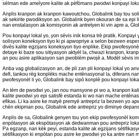
sèlman ede amelyore kalite ak pèfòmans pwodwi konpayi lokal 
Anplis kranpon ak kranpon kawoutchou, Globalink bay tou soli
ak sekirite pwodiksyon an. Globalink byen okouran de sa epi l
nan enstalasyon ak komisyonin ak antretyen ki vin apre a, Gl
Pou konpayi lokal yo, yon sèvis inik konsa trè pratik. Konpay
solisyon koneksyon tiyo ki pi apwopriye a selon bezwen espesi
divès kalite egzijans koneksyon tiyo enplike. Ekip pwofesyonè
detaye ki baze sou sitiyasyon aktyèl la, chwazi kranpon, kr
an pou asire aplikasyon san pwoblèm pwojè a. Modèl sèvis inik 
Anba vag globalizasyon an, de pli zan pli konpayi lokal yo anv
defi, tankou règ konplèks mache entènasyonal la, diferans nan
pwofesyonèl li yo, Globalink bay sipò konplè pou konpayi lokal 
An tèm de pwodwi yo, jan nou mansyone pi wo a, kranpon kali
kalite pwodwi yo epi satisfè estanda ki wo nan mache entènasy
efikas. Li ka asire ke matyè premyè antrepriz la bezwen yo ap
chèn ekipman pou, Globalink ede antrepriz yo diminye depans l
Anplis de sa, Globalink genyen tou yon ekip pwofesyonèl komè
enpòtasyon ak ekspòtasyon ak dedwanman pou antrepriz lokal 
Pa egzanp, nan kèk peyi, estanda kalite ak egzijans sètifikasy
sètifikasyon ki enpòtan pou asire ke pwodwi yo ka antre nan 