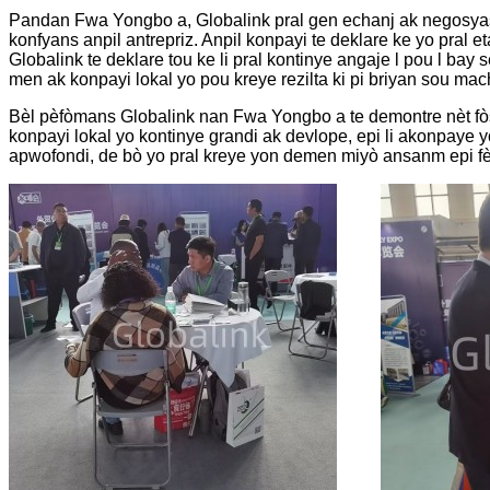
Pandan Fwa Yongbo a, Globalink pral gen echanj ak negosyasyo
konfyans anpil antrepriz. Anpil konpayi te deklare ke yo pral 
Globalink te deklare tou ke li pral kontinye angaje l pou l ba
men ak konpayi lokal yo pou kreye rezilta ki pi briyan sou ma
Bèl pèfòmans Globalink nan Fwa Yongbo a te demontre nèt fòs
konpayi lokal yo kontinye grandi ak devlope, epi li akonpaye
apwofondi, de bò yo pral kreye yon demen miyò ansanm epi 