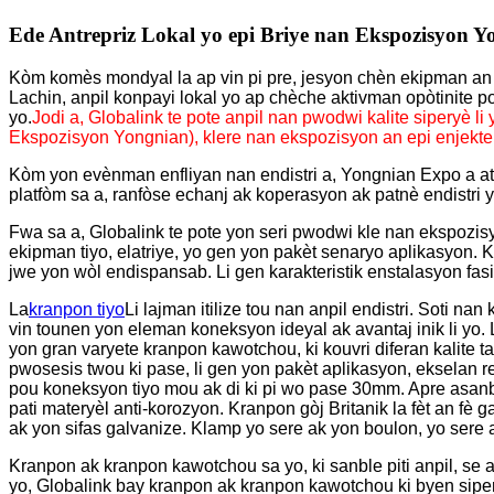
Ede Antrepriz Lokal yo epi Briye nan Ekspozisyon Y
Kòm komès mondyal la ap vin pi pre, jesyon chèn ekipman an 
Lachin, anpil konpayi lokal yo ap chèche aktivman opòtinite p
yo.
Jodi a, Globalink te pote anpil nan pwodwi kalite siperyè l
Ekspozisyon Yongnian)
, klere nan ekspozisyon an epi enjekte
Kòm yon evènman enfliyan nan endistri a, Yongnian Expo a atir
platfòm sa a, ranfòse echanj ak koperasyon ak patnè endistri yo,
Fwa sa a, Globalink te pote yon seri pwodwi kle nan ekspozis
ekipman tiyo, elatriye, yo gen yon pakèt senaryo aplikasyon. K
jwe yon wòl endispansab. Li gen karakteristik enstalasyon fasi
La
kranpon tiyo
Li lajman itilize tou nan anpil endistri. Soti n
vin tounen yon eleman koneksyon ideyal ak avantaj inik li yo. 
yon gran varyete kranpon kawotchou, ki kouvri diferan kalite 
pwosesis twou ki pase, li gen yon pakèt aplikasyon, ekselan 
pou koneksyon tiyo mou ak di ki pi wo pase 30mm. Apre asanbl
pati materyèl anti-korozyon. Kranpon gòj Britanik la fèt an fè 
ak yon sifas galvanize. Klamp yo sere ak yon boulon, yo sere
Kranpon ak kranpon kawotchou sa yo, ki sanble piti anpil, se a
yo, Globalink bay kranpon ak kranpon kawotchou ki byen sipe