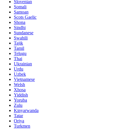
Slovenian
Somali
Samoan
Scots Gaelic
Shona
Sindhi
Sundanese
Swahili
Tajik
Tamil
Telugu
Thai
Ukrainian
Urdu
Uzbek
Vietnamese
Welsh
Xhosa
Yiddish
Yoruba
Zulu
Kinyarwanda
Tatar
Oriya
Turkmen