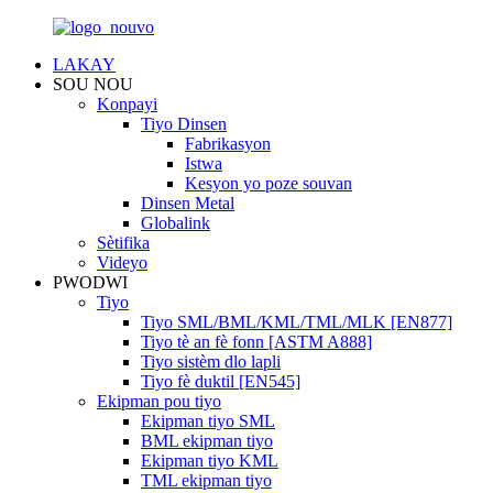
LAKAY
SOU NOU
Konpayi
Tiyo Dinsen
Fabrikasyon
Istwa
Kesyon yo poze souvan
Dinsen Metal
Globalink
Sètifika
Videyo
PWODWI
Tiyo
Tiyo SML/BML/KML/TML/MLK [EN877]
Tiyo tè an fè fonn [ASTM A888]
Tiyo sistèm dlo lapli
Tiyo fè duktil [EN545]
Ekipman pou tiyo
Ekipman tiyo SML
BML ekipman tiyo
Ekipman tiyo KML
TML ekipman tiyo