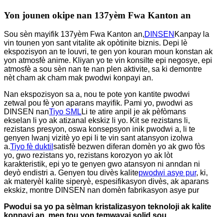
Yon jounen okipe nan 137yèm Fwa Kanton an
Sou sèn mayifik 137yèm Fwa Kanton an,
DINSEN
Kanpay la
vin tounen yon sant vitalite ak opòtinite biznis. Depi lè
ekspozisyon an te louvri, te gen yon kouran moun konstan ak
yon atmosfè anime. Kliyan yo te vin konsilte epi negosye, epi
atmosfè a sou sèn nan te nan plen aktivite, sa ki demontre
nèt cham ak cham mak pwodwi konpayi an.
Nan ekspozisyon sa a, nou te pote yon kantite pwodwi
zetwal pou fè yon aparans mayifik. Pami yo, pwodwi as
DINSEN nan
Tiyo SML
Li te atire anpil je ak pèfòmans
ekselan li yo ak atizanal ekskiz li yo. Kit se rezistans li,
rezistans presyon, oswa konsepsyon inik pwodwi a, li te
genyen lwanj vizitè yo epi li te vin sant atansyon izolwa
a.
Tiyo fè duktil
satisfè bezwen diferan domèn yo ak gwo fòs
yo, gwo rezistans yo, rezistans korozyon yo ak lòt
karakteristik, epi yo te genyen gwo atansyon ni anndan ni
deyò endistri a. Genyen tou divès kalite
pwodwi asye pur
, ki,
ak materyèl kalite siperyè, espesifikasyon divès, ak aparans
ekskiz, montre DINSEN nan domèn fabrikasyon asye pur
Pwodui sa yo pa sèlman kristalizasyon teknoloji ak kalite
konpayi an, men tou yon temwayaj solid sou