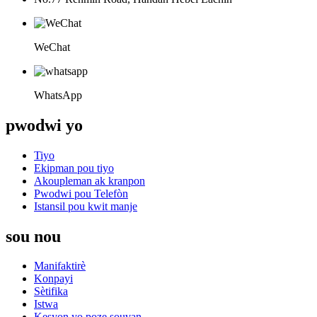
WeChat
WhatsApp
pwodwi yo
Tiyo
Ekipman pou tiyo
Akoupleman ak kranpon
Pwodwi pou Telefòn
Istansil pou kwit manje
sou nou
Manifaktirè
Konpayi
Sètifika
Istwa
Kesyon yo poze souvan