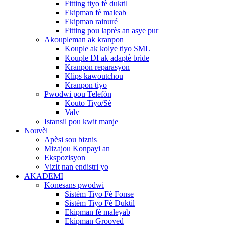
Fitting tiyo fè duktil
Ekipman fè maleab
Ekipman rainuré
Fitting pou laprès an asye pur
Akoupleman ak kranpon
Kouple ak kolye tiyo SML
Kouple DI ak adaptè bride
Kranpon reparasyon
Klips kawoutchou
Kranpon tiyo
Pwodwi pou Telefòn
Kouto Tiyo/Sè
Valv
Istansil pou kwit manje
Nouvèl
Apèsi sou biznis
Mizajou Konpayi an
Ekspozisyon
Vizit nan endistri yo
AKADEMI
Konesans pwodwi
Sistèm Tiyo Fè Fonse
Sistèm Tiyo Fè Duktil
Ekipman fè maleyab
Ekipman Grooved