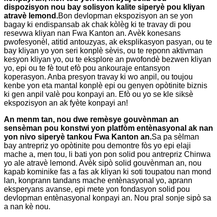
dispozisyon nou bay solisyon kalite siperyè pou kliyan
atravè lemond.
Bon devlopman ekspozisyon an se yon
bagay ki endispansab ak chak kòlèg ki te travay di pou
resevwa kliyan nan Fwa Kanton an. Avèk konesans
pwofesyonèl, atitid antouzyas, ak eksplikasyon pasyan, ou te
bay kliyan yo yon seri konplè sèvis, ou te reponn aktivman
kesyon kliyan yo, ou te eksplore an pwofondè bezwen kliyan
yo, epi ou te fè tout efò pou ankouraje entansyon
koperasyon. Anba presyon travay ki wo anpil, ou toujou
kenbe yon eta mantal konplè epi ou genyen opòtinite biznis
ki gen anpil valè pou konpayi an. Efò ou yo se kle siksè
ekspozisyon an ak fyète konpayi an!
An menm tan, nou dwe remèsye gouvènman an
sensèman pou konstwi yon platfòm entènasyonal ak nan
yon nivo siperyè tankou Fwa Kanton an.
Sa pa sèlman
bay antrepriz yo opòtinite pou demontre fòs yo epi elaji
mache a, men tou, li bati yon pon solid pou antrepriz Chinwa
yo ale atravè lemond. Avèk sipò solid gouvènman an, nou
kapab kominike fas a fas ak kliyan ki soti toupatou nan mond
lan, konprann tandans mache entènasyonal yo, aprann
eksperyans avanse, epi mete yon fondasyon solid pou
devlopman entènasyonal konpayi an. Nou pral sonje sipò sa
a nan kè nou.