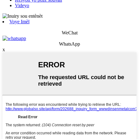
Videyo
Voye Imèl
WeChat
WhatsApp
x