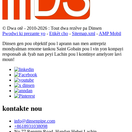
© Dwa otè - 2010-2026 : Tout dwa rezève pa Dinsen
Pwodwi ki prezante yo
-
Etikèt cho
-
Sitemap.xml
-
AMP Mobil
Dinsen gen pou objektif pou l aprann nan men antrepriz
mondyalman renome tankou Saint Gobain pou l vin yon konpayi
responsab ak fyab nan peyi Lachin pou l kontinye amelyore lavi
moun!
kontakte nou
info@dinsenpipe.com
+8618931038098
No.77 Renmin Road, Handan Hebei Lachin