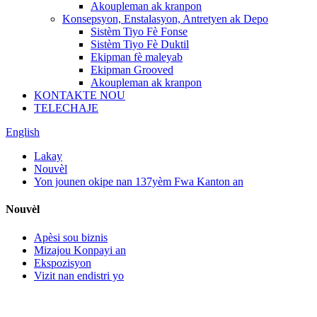
Akoupleman ak kranpon
Konsepsyon, Enstalasyon, Antretyen ak Depo
Sistèm Tiyo Fè Fonse
Sistèm Tiyo Fè Duktil
Ekipman fè maleyab
Ekipman Grooved
Akoupleman ak kranpon
KONTAKTE NOU
TELECHAJE
English
Lakay
Nouvèl
Yon jounen okipe nan 137yèm Fwa Kanton an
Nouvèl
Apèsi sou biznis
Mizajou Konpayi an
Ekspozisyon
Vizit nan endistri yo