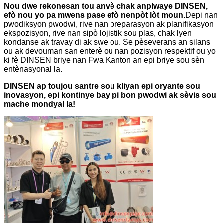
Nou dwe rekonesan tou anvè chak anplwaye DINSEN,
efò nou yo pa mwens pase efò nenpòt lòt moun.
Depi nan
pwodiksyon pwodwi, rive nan preparasyon ak planifikasyon
ekspozisyon, rive nan sipò lojistik sou plas, chak lyen
kondanse ak travay di ak swe ou. Se pèseverans an silans
ou ak devouman san enterè ou nan pozisyon respektif ou yo
ki fè DINSEN briye nan Fwa Kanton an epi briye sou sèn
entènasyonal la.
DINSEN ap toujou santre sou kliyan epi oryante sou
inovasyon, epi kontinye bay pi bon pwodwi ak sèvis sou
mache mondyal la!