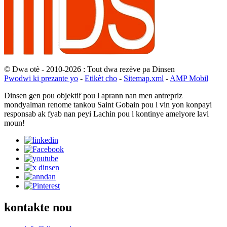
© Dwa otè - 2010-2026 : Tout dwa rezève pa Dinsen
Pwodwi ki prezante yo
-
Etikèt cho
-
Sitemap.xml
-
AMP Mobil
Dinsen gen pou objektif pou l aprann nan men antrepriz
mondyalman renome tankou Saint Gobain pou l vin yon konpayi
responsab ak fyab nan peyi Lachin pou l kontinye amelyore lavi
moun!
kontakte nou