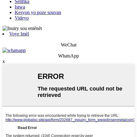
Sètifika
Istwa
Kesyon yo poze souvan
Videyo
Voye Imèl
WeChat
WhatsApp
x