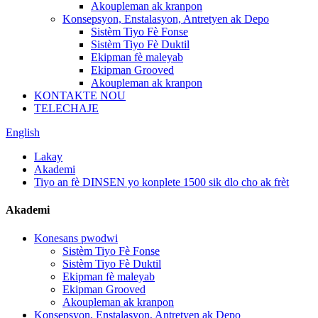
Akoupleman ak kranpon
Konsepsyon, Enstalasyon, Antretyen ak Depo
Sistèm Tiyo Fè Fonse
Sistèm Tiyo Fè Duktil
Ekipman fè maleyab
Ekipman Grooved
Akoupleman ak kranpon
KONTAKTE NOU
TELECHAJE
English
Lakay
Akademi
Tiyo an fè DINSEN yo konplete 1500 sik dlo cho ak frèt
Akademi
Konesans pwodwi
Sistèm Tiyo Fè Fonse
Sistèm Tiyo Fè Duktil
Ekipman fè maleyab
Ekipman Grooved
Akoupleman ak kranpon
Konsepsyon, Enstalasyon, Antretyen ak Depo