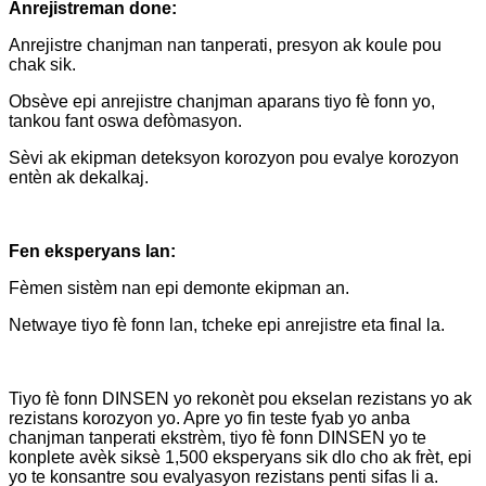
Anrejistreman done:
Anrejistre chanjman nan tanperati, presyon ak koule pou
chak sik.
Obsève epi anrejistre chanjman aparans tiyo fè fonn yo,
tankou fant oswa defòmasyon.
Sèvi ak ekipman deteksyon korozyon pou evalye korozyon
entèn ak dekalkaj.
Fen eksperyans lan:
Fèmen sistèm nan epi demonte ekipman an.
Netwaye tiyo fè fonn lan, tcheke epi anrejistre eta final la.
Tiyo fè fonn DINSEN yo rekonèt pou ekselan rezistans yo ak
rezistans korozyon yo. Apre yo fin teste fyab yo anba
chanjman tanperati ekstrèm, tiyo fè fonn DINSEN yo te
konplete avèk siksè 1,500 eksperyans sik dlo cho ak frèt, epi
yo te konsantre sou evalyasyon rezistans penti sifas li a.