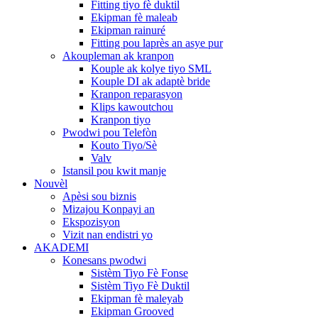
Fitting tiyo fè duktil
Ekipman fè maleab
Ekipman rainuré
Fitting pou laprès an asye pur
Akoupleman ak kranpon
Kouple ak kolye tiyo SML
Kouple DI ak adaptè bride
Kranpon reparasyon
Klips kawoutchou
Kranpon tiyo
Pwodwi pou Telefòn
Kouto Tiyo/Sè
Valv
Istansil pou kwit manje
Nouvèl
Apèsi sou biznis
Mizajou Konpayi an
Ekspozisyon
Vizit nan endistri yo
AKADEMI
Konesans pwodwi
Sistèm Tiyo Fè Fonse
Sistèm Tiyo Fè Duktil
Ekipman fè maleyab
Ekipman Grooved