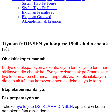
Sistèm Tiyo Fè Fonse
Sistèm Tiyo Fè Duktil
Ekipman fè maleyab
Ekipman Grooved
Akoupleman ak kranpon
Tiyo an fè DINSEN yo konplete 1500 sik dlo cho ak
frèt
Objektif eksperimantal:
Etidye efè ekspansyon ak kontraksyon tèmik tiyo fè fonn nan
sikilasyon dlo cho ak frèt.
Evalye rezistans ak pèfòmans sele
tiyo fè fonn anba chanjman tanperati.
Analize efè sikilasyon
dlo cho ak frèt sou korozyon entèn ak dekale tiyo fè fonn.
Etap eksperimantal yo:
Faz preparasyon an
Tcheke
Tiyo fè jete DS
,
KLAMP DINSEN
, epi asire w ke pa
gen okenn fant oswa domaj.