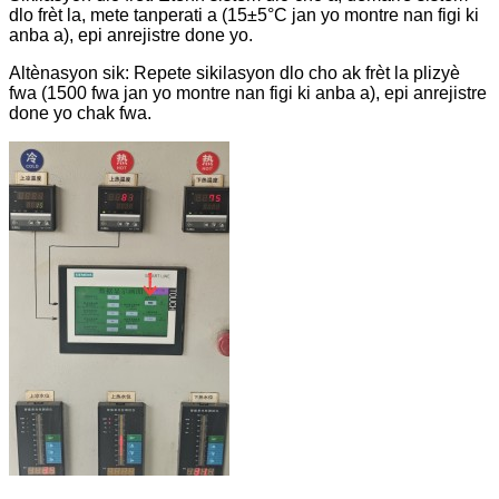
dlo frèt la, mete tanperati a (15±5°C jan yo montre nan figi ki
anba a), epi anrejistre done yo.
Altènasyon sik: Repete sikilasyon dlo cho ak frèt la plizyè
fwa (1500 fwa jan yo montre nan figi ki anba a), epi anrejistre
done yo chak fwa.