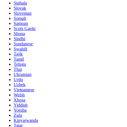
Sinhala
Slovak
Slovenian
Somali
Samoan
Scots Gaelic
Shona
Sindhi
Sundanese
Swahili
Tajik
Tamil
Telugu
Thai
Ukrainian
Urdu
Uzbek
Vietnamese
Welsh
Xhosa
Yiddish
Yoruba
Zulu
Kinyarwanda
Tatar