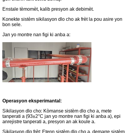
Enstale tèmomèt, kalib presyon ak debimèt.
Konekte sistèm sikilasyon dlo cho ak frèt la pou asire yon
bon sele.
Jan yo montre nan figi ki anba a:
Operasyon eksperimantal:
Sikilasyon dlo cho: Kòmanse sistèm dlo cho a, mete
tanperati a (93±2°C jan yo montre nan figi ki anba a), epi
anrejistre tanperati a, presyon an ak koule a.
Sikilasyon dlo frèt: Etenn sistèm dlo cho a, demarre sistèm