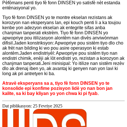
Pèfòmans penti tiyo fè fonn DINSEN yo satisfè nèt estanda
entènasyonal yo.
Tiyo fè fonn DINSEN yo te montre ekselan rezistans ak
korozyon nan eksperyans lan, epi kouch penti li a ka toujou
kenbe yon adezyon ekselan ak entegrite sifas anba
chanjman tanperati ekstrèm. Tiyo fè fonn DINSEN yo
apwopriye pou itilizasyon alontèm nan divès anviwònman
difisil.
Jaden konstriksyon: Apwopriye pou sistèm tiyo dlo cho
ak frèt nan bilding ki wo pou asire operasyon ki estab
alontèm.
Jaden endistriyèl: Apwopriye pou sistèm tiyo nan
endistri chimik, enèji ak lòt endistri yo, rezistan a korozyon ak
chanjman tanperati.
Jeni minisipal: Yo itilize nan sistèm rezèv
dlo ak drenaj iben yo, ak avantaj ki genyen nan yon lavi ki
long ak pri antretyen ki ba.
Atravè eksperyans sa a, tiyo fè fonn DINSEN yo te
konsolide epi konfime pozisyon lidè yo nan bon jan
kalite, sa ki bay kliyan yo yon chwa ki pi fyab.
Dat piblikasyon: 25 Fevriye 2025