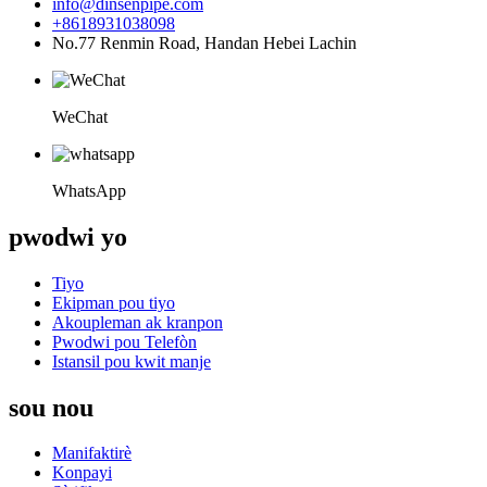
info@dinsenpipe.com
+8618931038098
No.77 Renmin Road, Handan Hebei Lachin
WeChat
WhatsApp
pwodwi yo
Tiyo
Ekipman pou tiyo
Akoupleman ak kranpon
Pwodwi pou Telefòn
Istansil pou kwit manje
sou nou
Manifaktirè
Konpayi