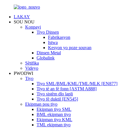
LAKAY
SOU NOU
Konpayi
Tiyo Dinsen
Fabrikasyon
Istwa
Kesyon yo poze souvan
Dinsen Metal
Globalink
Sètifika
Videyo
PWODWI
Tiyo
Tiyo SML/BML/KML/TML/MLK [EN877]
Tiyo tè an fè fonn [ASTM A888]
Tiyo sistèm dlo lapli
Tiyo fè duktil [EN545]
Ekipman pou tiyo
Ekipman tiyo SML
BML ekipman tiyo
Ekipman tiyo KML
TML ekipman tiyo