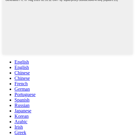
English
English
Chinese
Chinese
French
German
Portuguese
Spanish
Russian
Japanese
Korean
Arabic
Irish
Greek