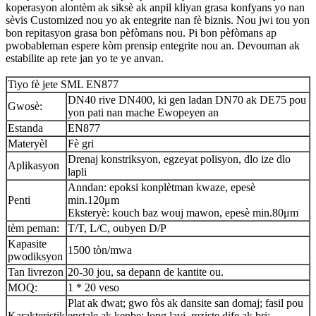
koperasyon alontèm ak siksè ak anpil kliyan grasa konfyans yo nan
sèvis Customized nou yo ak entegrite nan fè biznis. Nou jwi tou yon
bon repitasyon grasa bon pèfòmans nou. Pi bon pèfòmans ap
pwobableman espere kòm prensip entegrite nou an. Devouman ak
estabilite ap rete jan yo te ye anvan.
Tiyo fè jete SML EN877
DN40 rive DN400, ki gen ladan DN70 ak DE75 pou
Gwosè:
yon pati nan mache Ewopeyen an
Estanda
EN877
Materyèl
Fè gri
Drenaj konstriksyon, egzeyat polisyon, dlo ize dlo
Aplikasyon
lapli
Anndan: epoksi konplètman kwaze, epesè
Penti
min.120μm
Eksteryè: kouch baz wouj mawon, epesè min.80μm
tèm peman:
T/T, L/C, oubyen D/P
Kapasite
1500 tòn/mwa
pwodiksyon
Tan livrezon
20-30 jou, sa depann de kantite ou.
MOQ:
1 * 20 veso
Plat ak dwat; gwo fòs ak dansite san domaj; fasil pou
Karakteristik
enstale ak kenbe; long lavi, reziste dife ak bri;