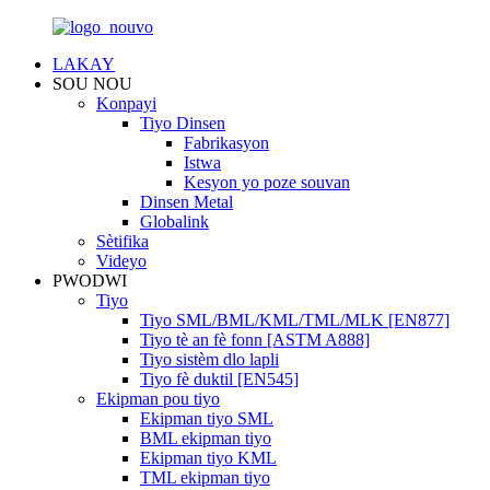
LAKAY
SOU NOU
Konpayi
Tiyo Dinsen
Fabrikasyon
Istwa
Kesyon yo poze souvan
Dinsen Metal
Globalink
Sètifika
Videyo
PWODWI
Tiyo
Tiyo SML/BML/KML/TML/MLK [EN877]
Tiyo tè an fè fonn [ASTM A888]
Tiyo sistèm dlo lapli
Tiyo fè duktil [EN545]
Ekipman pou tiyo
Ekipman tiyo SML
BML ekipman tiyo
Ekipman tiyo KML
TML ekipman tiyo