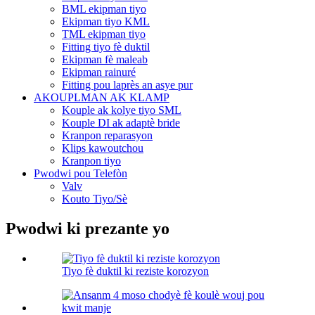
BML ekipman tiyo
Ekipman tiyo KML
TML ekipman tiyo
Fitting tiyo fè duktil
Ekipman fè maleab
Ekipman rainuré
Fitting pou laprès an asye pur
AKOUPLMAN AK KLAMP
Kouple ak kolye tiyo SML
Kouple DI ak adaptè bride
Kranpon reparasyon
Klips kawoutchou
Kranpon tiyo
Pwodwi pou Telefòn
Valv
Kouto Tiyo/Sè
Pwodwi ki prezante yo
Tiyo fè duktil ki reziste korozyon