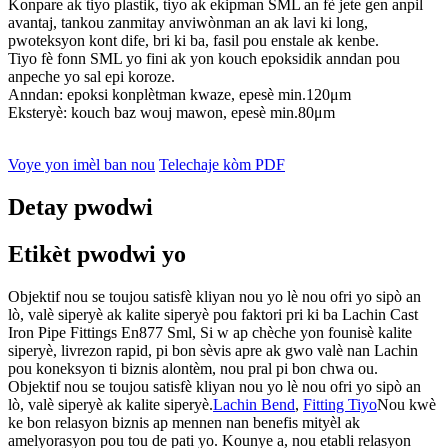
Konpare ak tiyo plastik, tiyo ak ekipman SML an fè jete gen anpil
avantaj, tankou zanmitay anviwònman an ak lavi ki long,
pwoteksyon kont dife, bri ki ba, fasil pou enstale ak kenbe.
Tiyo fè fonn SML yo fini ak yon kouch epoksidik anndan pou
anpeche yo sal epi koroze.
Anndan: epoksi konplètman kwaze, epesè min.120μm
Eksteryè: kouch baz wouj mawon, epesè min.80μm
Voye yon imèl ban nou
Telechaje kòm PDF
Detay pwodwi
Etikèt pwodwi yo
Objektif nou se toujou satisfè kliyan nou yo lè nou ofri yo sipò an
lò, valè siperyè ak kalite siperyè pou faktori pri ki ba Lachin Cast
Iron Pipe Fittings En877 Sml, Si w ap chèche yon founisè kalite
siperyè, livrezon rapid, pi bon sèvis apre ak gwo valè nan Lachin
pou koneksyon ti biznis alontèm, nou pral pi bon chwa ou.
Objektif nou se toujou satisfè kliyan nou yo lè nou ofri yo sipò an
lò, valè siperyè ak kalite siperyè.
Lachin Bend
,
Fitting Tiyo
Nou kwè
ke bon relasyon biznis ap mennen nan benefis mityèl ak
amelyorasyon pou tou de pati yo. Kounye a, nou etabli relasyon