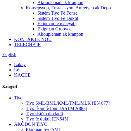
Akoupleman ak kranpon
Konsepsyon, Enstalasyon, Antretyen ak Depo
Sistèm Tiyo Fè Fonse
Sistèm Tiyo Fè Duktil
Ekipman fè maleyab
Ekipman Grooved
Akoupleman ak kranpon
KONTAKTE NOU
TELECHAJE
English
Lakay
Lòt
KACHE
Kategori
Tiyo
Tiyo SML/BML/KML/TML/MLK [EN 877]
Tiyo tè an fè fonn [ASTM A888]
Tiyo sistèm dlo lapli
Tiyo fè duktil [EN545]
AKÒDON TIYO
Ekipman tiyo SML