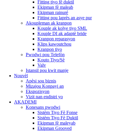
Fitting tiyo fè duktil
Ekipman fè maleab
Ekipman rainuré
Fitting pou laprès an asye pur
Akoupleman ak kranpon
Kouple ak kolye tiyo SML
Kouple DI ak adaptè bride
Kranpon reparasyon
Klips kawoutchou
Kranpon tiyo
Pwodwi pou Telefòn
Kouto Tiyo/Sè
Valv
Istansil pou kwit manje
Nouvèl
Apèsi sou biznis
Mizajou Konpayi an
Ekspozisyon
Vizit nan endistri yo
AKADEMI
Konesans pwodwi
Sistèm Tiyo Fè Fonse
Sistèm Tiyo Fè Duktil
Ekipman fè maleyab
Ekipman Grooved