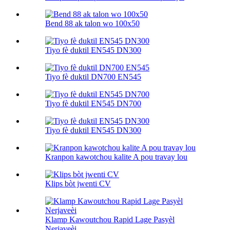
Bend 88 ak talon wo 100х50
Tiyo fè duktil EN545 DN300
Tiyo fè duktil DN700 EN545
Tiyo fè duktil EN545 DN700
Tiyo fè duktil EN545 DN300
Kranpon kawotchou kalite A pou travay lou
Klips bòt jwenti CV
Klamp Kawoutchou Rapid Lage Pasyèl
Nerjaveèi