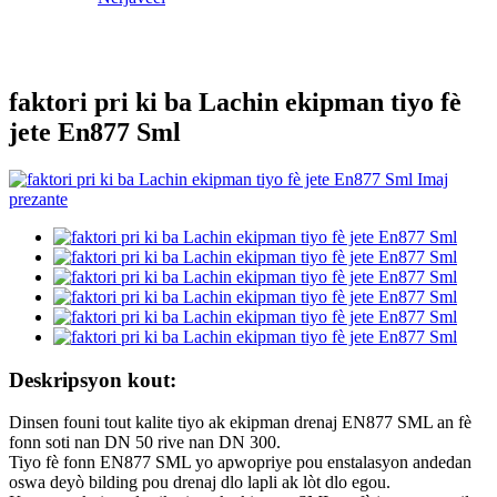
faktori pri ki ba Lachin ekipman tiyo fè
jete En877 Sml
Deskripsyon kout:
Dinsen founi tout kalite tiyo ak ekipman drenaj EN877 SML an fè
fonn soti nan DN 50 rive nan DN 300.
Tiyo fè fonn EN877 SML yo apwopriye pou enstalasyon andedan
oswa deyò bilding pou drenaj dlo lapli ak lòt dlo egou.