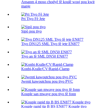
Ansanm 4 moso chodyè fè koulè wouj pou kwit
manje
Pri Tiyo Fè Jete
Sipò pou tiyo
Tiyo DN125 SML Tiyo fè jete EN877
Tiyo an fè SML DN50 EN877
Konbi-Kralle/CV/Rapid-Clamp
Jwenti kawoutchou pou tiyo PVC
Kouple san mwaye pou tiyo fè fonn
Kouple rapid tip B BS EN877 Kouple tiyo