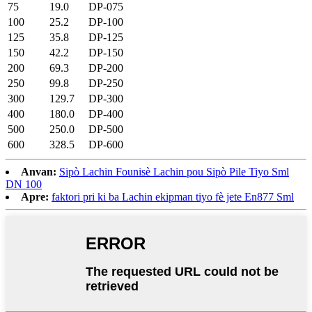
75
19.0
DP-075
100
25.2
DP-100
125
35.8
DP-125
150
42.2
DP-150
200
69.3
DP-200
250
99.8
DP-250
300
129.7
DP-300
400
180.0
DP-400
500
250.0
DP-500
600
328.5
DP-600
Anvan:
Sipò Lachin Founisè Lachin pou Sipò Pile Tiyo Sml
DN 100
Apre:
faktori pri ki ba Lachin ekipman tiyo fè jete En877 Sml