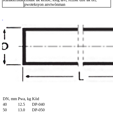
pwoteksyon anviwònman
DN, mm
Pwa, kg
Kòd
40
12.5
DP-040
50
13.0
DP-050