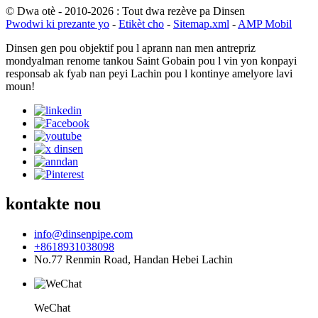
© Dwa otè - 2010-2026 : Tout dwa rezève pa Dinsen
Pwodwi ki prezante yo
-
Etikèt cho
-
Sitemap.xml
-
AMP Mobil
Dinsen gen pou objektif pou l aprann nan men antrepriz
mondyalman renome tankou Saint Gobain pou l vin yon konpayi
responsab ak fyab nan peyi Lachin pou l kontinye amelyore lavi
moun!
kontakte nou
info@dinsenpipe.com
+8618931038098
No.77 Renmin Road, Handan Hebei Lachin
WeChat