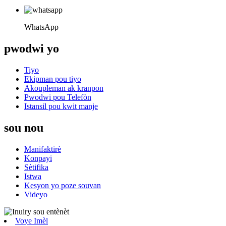
WhatsApp
pwodwi yo
Tiyo
Ekipman pou tiyo
Akoupleman ak kranpon
Pwodwi pou Telefòn
Istansil pou kwit manje
sou nou
Manifaktirè
Konpayi
Sètifika
Istwa
Kesyon yo poze souvan
Videyo
Voye Imèl