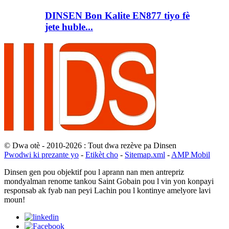
DINSEN Bon Kalite EN877 tiyo fè
jete huble...
© Dwa otè - 2010-2026 : Tout dwa rezève pa Dinsen
Pwodwi ki prezante yo
-
Etikèt cho
-
Sitemap.xml
-
AMP Mobil
Dinsen gen pou objektif pou l aprann nan men antrepriz
mondyalman renome tankou Saint Gobain pou l vin yon konpayi
responsab ak fyab nan peyi Lachin pou l kontinye amelyore lavi
moun!