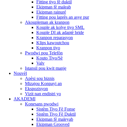
Fitting tiyo fè duktil
Ekipman fè maleab
Ekipman rainuré
Fitting pou laprès an asye pur
Akoupleman ak kranpon
Kouple ak kolye tiyo SML
Kouple DI ak adaptè bride
Kranpon reparasyon
Klips kawoutchou
Kranpon tiyo
Pwodwi pou Telefòn
Kouto Tiyo/Sè
Valv
Istansil pou kwit manje
Nouvèl
Apèsi sou biznis
Mizajou Konpayi an
Ekspozisyon
Vizit nan endistri yo
AKADEMI
Konesans pwodwi
Sistèm Tiyo Fè Fonse
Sistèm Tiyo Fè Duktil
Ekipman fè maleyab
Ekipman Grooved