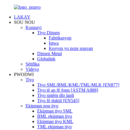
LAKAY
SOU NOU
Konpayi
Tiyo Dinsen
Fabrikasyon
Istwa
Kesyon yo poze souvan
Dinsen Metal
Globalink
Sètifika
Videyo
PWODWI
Tiyo
Tiyo SML/BML/KML/TML/MLK [EN877]
Tiyo tè an fè fonn [ASTM A888]
Tiyo sistèm dlo lapli
Tiyo fè duktil [EN545]
Ekipman pou tiyo
Ekipman tiyo SML
BML ekipman tiyo
Ekipman tiyo KML
TML ekipman tiyo