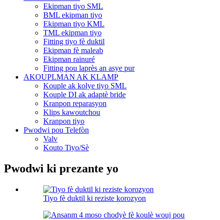
Ekipman tiyo SML
BML ekipman tiyo
Ekipman tiyo KML
TML ekipman tiyo
Fitting tiyo fè duktil
Ekipman fè maleab
Ekipman rainuré
Fitting pou laprès an asye pur
AKOUPLMAN AK KLAMP
Kouple ak kolye tiyo SML
Kouple DI ak adaptè bride
Kranpon reparasyon
Klips kawoutchou
Kranpon tiyo
Pwodwi pou Telefòn
Valv
Kouto Tiyo/Sè
Pwodwi ki prezante yo
Tiyo fè duktil ki reziste korozyon