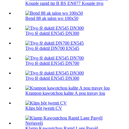
Kouple rapid tip B BS EN877 Kouple tiyo
Bend 88 ak talon wo 100х50
Tiyo fè duktil EN545 DN300
Tiyo fè duktil DN700 EN545
Tiyo fè duktil EN545 DN700
Tiyo fè duktil EN545 DN300
Kranpon kawotchou kalite A pou travay lou
Klips bòt jwenti CV
Klamp Kawoutchou Rapid Lage Pasyèl