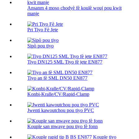
Ansanm 4 moso chodyè fè koulè wouj pou kwit
manje
Pri Tiyo Fè Jete
Sipò pou tiyo
Tiyo DN125 SML Tiyo fè jete EN877
Tiyo an fè SML DN50 EN877
Konbi-Kralle/CV/Rapid-Clamp
Jwenti kawoutchou pou tiyo PVC
Kouple san mwaye pou tiyo fè fonn