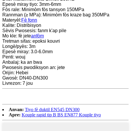
Epesè miray tiyo: 3mm-6mm
Fòs rale: Minimòm fòs tansyon 150MPa
Rannman (≥ MPa): Minimòm fòs kraze bag 350MPa
Materyèl:
Fè fonn
Kalite: Distribisyon
Sèvis Pwosesis: fanm k'ap pile
Mo kle: fè jete
anfòm
Tretman sifas: epoksi kouvri
Longè/pyès: 3m
Epesè miray: 3.0-6.0mm
Penti: wouj
Anbalaj: ka an bwa
Pwosesis pwodiksyon an: jete
Orijin: Hebei
Gwosè: DN40-DN300
Livrezon: 7 jou
Anvan:
Tiyo fè duktil EN545 DN300
Apre:
Kouple rapid tip B BS EN877 Kouple tiyo