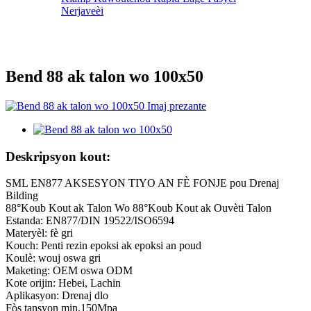
Nerjaveèi
Bend 88 ak talon wo 100х50
Deskripsyon kout:
SML EN877 AKSESYON TIYO AN FÈ FONJE pou Drenaj
Bilding
88°Koub Kout ak Talon Wo 88°Koub Kout ak Ouvèti Talon
Estanda: EN877/DIN 19522/ISO6594
Materyèl: fè gri
Kouch: Penti rezin epoksi ak epoksi an poud
Koulè: wouj oswa gri
Maketing: OEM oswa ODM
Kote orijin: Hebei, Lachin
Aplikasyon: Drenaj dlo
Fòs tansyon min.150Mpa