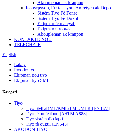
Akoupleman ak kranpon
Konsepsyon, Enstalasyon, Antretyen ak Depo
Sistèm Tiyo Fè Fonse
Sistèm Tiyo Fè Duktil
Ekipman fè maleyab
Ekipman Grooved
Akoupleman ak kranpon
KONTAKTE NOU
TELECHAJE
English
Lakay
Pwodwi yo
Ekipman pou tiyo
Ekipman tiyo SML
Kategori
Tiyo
Tiyo SML/BML/KML/TML/MLK [EN 877]
Tiyo tè an fè fonn [ASTM A888]
Tiyo sistèm dlo lapli
Tiyo fè duktil [EN545]
AKÒDON TIYO