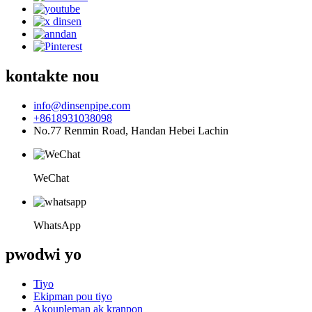
kontakte nou
info@dinsenpipe.com
+8618931038098
No.77 Renmin Road, Handan Hebei Lachin
WeChat
WhatsApp
pwodwi yo
Tiyo
Ekipman pou tiyo
Akoupleman ak kranpon