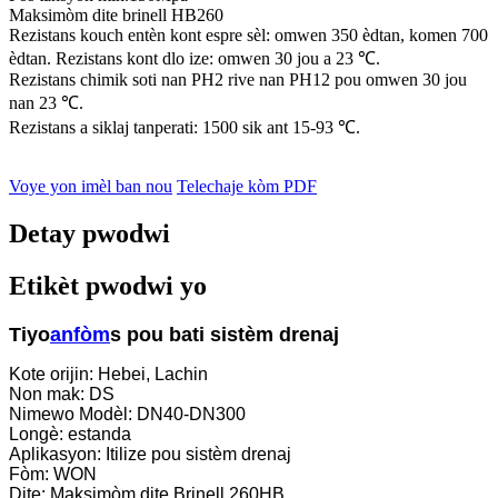
Maksimòm dite brinell HB260
Rezistans kouch entèn kont espre sèl: omwen 350 èdtan, komen 700
èdtan. Rezistans kont dlo ize: omwen 30 jou a 23 ℃.
Rezistans chimik soti nan PH2 rive nan PH12 pou omwen 30 jou
nan 23 ℃.
Rezistans a siklaj tanperati: 1500 sik ant 15-93 ℃.
Voye yon imèl ban nou
Telechaje kòm PDF
Detay pwodwi
Etikèt pwodwi yo
Tiyo
anfòm
s pou bati sistèm drenaj
Kote orijin: Hebei, Lachin
Non mak: DS
Nimewo Modèl: DN40-DN300
Longè: estanda
Aplikasyon: Itilize pou sistèm drenaj
Fòm: WON
Dite: Maksimòm dite Brinell 260HB